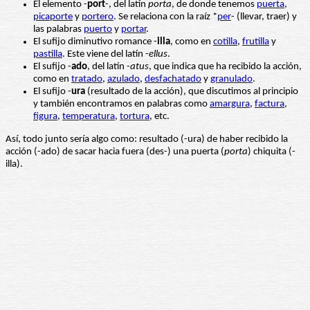
El elemento -
port
-, del latín
porta
, de donde tenemos
puerta
,
picaporte
y
portero
. Se relaciona con la raíz *
per
- (llevar, traer) y
las palabras
puerto
y
portar
.
El sufijo diminutivo romance -
illa
, como en
cotilla
,
frutilla
y
pastilla
. Este viene del latín -
ellus
.
El sufijo -
ado
, del latín -
atus
, que indica que ha recibido la acción,
como en
tratado
,
azulado
,
desfachatado
y
granulado
.
El sufijo -
ura
(resultado de la acción), que discutimos al principio
y también encontramos en palabras como
amargura
,
factura
,
figura
,
temperatura
,
tortura
, etc.
Así, todo junto sería algo como: resultado (-ura) de haber recibido la
acción (-ado) de sacar hacia fuera (des-) una puerta (
porta
) chiquita (-
illa).