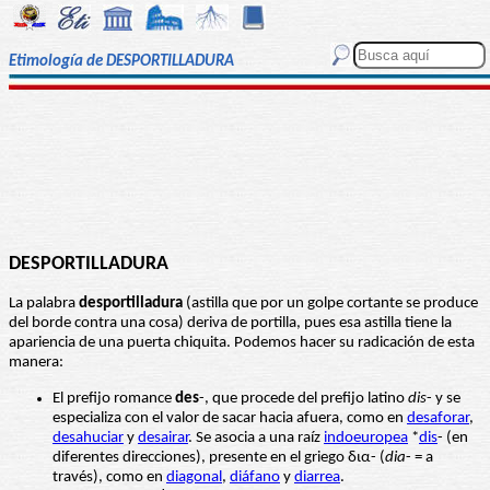
Etimología de DESPORTILLADURA
DESPORTILLADURA
La palabra
desportilladura
(astilla que por un golpe cortante se produce
del borde contra una cosa) deriva de portilla, pues esa astilla tiene la
apariencia de una puerta chiquita. Podemos hacer su radicación de esta
manera:
El prefijo romance
des
-, que procede del prefijo latino
dis
- y se
especializa con el valor de sacar hacia afuera, como en
desaforar
,
desahuciar
y
desairar
. Se asocia a una raíz
indoeuropea
*
dis
- (en
diferentes direcciones), presente en el griego δια- (
dia
- = a
través), como en
diagonal
,
diáfano
y
diarrea
.