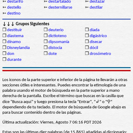
➳
destarifo
➳
destartalado
➳
destazar
➳
destello
➳
desternillarse
➳
destilar
➳
destino
↓↓↓ Grupos Siguientes
❒
destituir
❒
deuterio
❒
díada
❒
diastema
❒
dictioteno
❒
digástrico
❒
dínamo
❒
dipsomanía
❒
disecar
❒
Disneylandia
❒
distocia
❒
dócil
❒
don
❒
dote
❒
drosómetro
❒
durante
Los iconos de la parte superior e inferior de la página te llevarán a otras
secciones útiles e interesantes. Puedes encontrar la etimología de una
palabra usando el motor de búsqueda en la parte superior a mano
derecha de la pantalla. Escribe el término que buscas en la casilla que
dice “Busca aquí” y luego presiona la tecla "Entrar", "↲" o "⚲"
dependiendo de tu teclado. El motor de búsqueda de Google abajo es
para buscar contenido dentro de las páginas.
Última actualización: Viernes, Agosto 7 06:16 PDT 2026
Estas son las últimas diez palabras (de 15.865) añadidas al diccionario: