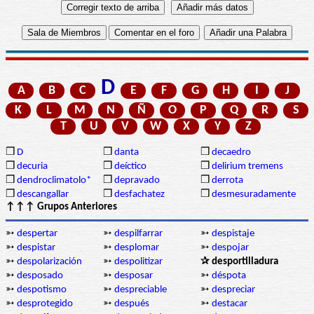
D
A
B
C
E
F
G
H
I
J
K
L
M
N
Ñ
O
P
Q
R
S
T
U
V
W
X
Y
Z
❒
D
❒
danta
❒
decaedro
❒
decuria
❒
deíctico
❒
delirium tremens
❒
dendroclimatolo*
❒
depravado
❒
derrota
❒
descangallar
❒
desfachatez
❒
desmesuradamente
↑↑↑ Grupos Anteriores
➳
despertar
➳
despilfarrar
➳
despistaje
➳
despistar
➳
desplomar
➳
despojar
➳
despolarización
➳
despolitizar
✰ desportilladura
➳
desposado
➳
desposar
➳
déspota
➳
despotismo
➳
despreciable
➳
despreciar
➳
desprotegido
➳
después
➳
destacar