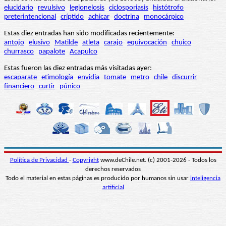
elucidario
revulsivo
legionelosis
ciclosporiasis
histótrofo
preterintencional
críptido
achicar
doctrina
monocárpico
Estas diez entradas han sido modificadas recientemente:
antojo
elusivo
Matilde
atleta
carajo
equivocación
chuico
churrasco
papalote
Acapulco
Estas fueron las diez entradas más visitadas ayer:
escaparate
etimología
envidia
tomate
metro
chile
discurrir
financiero
curtir
púnico
Política de Privacidad
-
Copyright
www.deChile.net. (c) 2001-2026 - Todos los
derechos reservados
Todo el material en estas páginas es producido por humanos sin usar
inteligencia
artificial