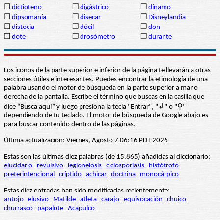
❒
dictioteno
❒
digástrico
❒
dínamo
❒
dipsomanía
❒
disecar
❒
Disneylandia
❒
distocia
❒
dócil
❒
don
❒
dote
❒
drosómetro
❒
durante
Los iconos de la parte superior e inferior de la página te llevarán a otras
secciones útiles e interesantes. Puedes encontrar la etimología de una
palabra usando el motor de búsqueda en la parte superior a mano
derecha de la pantalla. Escribe el término que buscas en la casilla que
dice “Busca aquí” y luego presiona la tecla "Entrar", "↲" o "⚲"
dependiendo de tu teclado. El motor de búsqueda de Google abajo es
para buscar contenido dentro de las páginas.
Última actualización: Viernes, Agosto 7 06:16 PDT 2026
Estas son las últimas diez palabras (de 15.865) añadidas al diccionario:
elucidario
revulsivo
legionelosis
ciclosporiasis
histótrofo
preterintencional
críptido
achicar
doctrina
monocárpico
Estas diez entradas han sido modificadas recientemente:
antojo
elusivo
Matilde
atleta
carajo
equivocación
chuico
churrasco
papalote
Acapulco