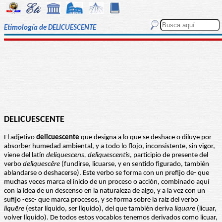
Etimología de DELICUESCENTE
DELICUESCENTE
El adjetivo
delicuescente
que designa a lo que se deshace o diluye por
absorber humedad ambiental, y a todo lo flojo, inconsistente, sin vigor,
viene del latín
deliquescens, deliquescentis
, participio de presente del
verbo
deliquescĕre
(fundirse, licuarse, y en sentido figurado, también
ablandarse o deshacerse). Este verbo se forma con un prefijo de- que
muchas veces marca el inicio de un proceso o acción, combinado aquí
con la idea de un descenso en la naturaleza de algo, y a la vez con un
sufijo -esc- que marca procesos, y se forma sobre la raíz del verbo
liquēre
(estar líquido, ser líquido), del que también deriva
liquare
(licuar,
volver líquido). De todos estos vocablos tenemos derivados como licuar,