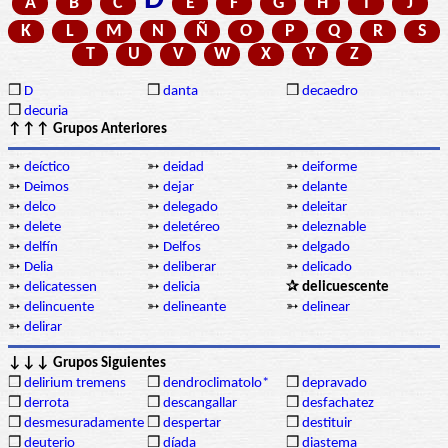
D
A
B
C
E
F
G
H
I
J
K
L
M
N
Ñ
O
P
Q
R
S
T
U
V
W
X
Y
Z
❒
D
❒
danta
❒
decaedro
❒
decuria
↑↑↑ Grupos Anteriores
➳
deíctico
➳
deidad
➳
deiforme
➳
Deimos
➳
dejar
➳
delante
➳
delco
➳
delegado
➳
deleitar
➳
delete
➳
deletéreo
➳
deleznable
➳
delfín
➳
Delfos
➳
delgado
➳
Delia
➳
deliberar
➳
delicado
➳
delicatessen
➳
delicia
✰ delicuescente
➳
delincuente
➳
delineante
➳
delinear
➳
delirar
↓↓↓ Grupos Siguientes
❒
delirium tremens
❒
dendroclimatolo*
❒
depravado
❒
derrota
❒
descangallar
❒
desfachatez
❒
desmesuradamente
❒
despertar
❒
destituir
❒
deuterio
❒
díada
❒
diastema