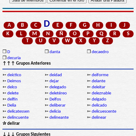
D
A
B
C
E
F
G
H
I
J
K
L
M
N
Ñ
O
P
Q
R
S
T
U
V
W
X
Y
Z
❒
D
❒
danta
❒
decaedro
❒
decuria
↑↑↑ Grupos Anteriores
➳
deíctico
➳
deidad
➳
deiforme
➳
Deimos
➳
dejar
➳
delante
➳
delco
➳
delegado
➳
deleitar
➳
delete
➳
deletéreo
➳
deleznable
➳
delfín
➳
Delfos
➳
delgado
➳
Delia
➳
deliberar
➳
delicado
➳
delicatessen
➳
delicia
➳
delicuescente
➳
delincuente
➳
delineante
➳
delinear
✰ delirar
↓↓↓ Grupos Siguientes