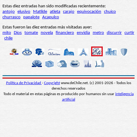
Estas diez entradas han sido modificadas recientemente:
antojo
elusivo
Matilde
atleta
carajo
equivocación
chuico
churrasco
papalote
Acapulco
Estas fueron las diez entradas más visitadas ayer:
mito
Dios
tomate
novela
financiero
envidia
metro
discurrir
curtir
chile
Política de Privacidad
-
Copyright
www.deChile.net. (c) 2001-2026 - Todos los
derechos reservados
Todo el material en estas páginas es producido por humanos sin usar
inteligencia
artificial