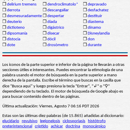
❒
delirium tremens
❒
dendroclimatolo*
❒
depravado
❒
derrota
❒
descangallar
❒
desfachatez
❒
desmesuradamente
❒
despertar
❒
destituir
❒
deuterio
❒
díada
❒
diastema
❒
dictioteno
❒
digástrico
❒
dínamo
❒
dipsomanía
❒
disecar
❒
Disneylandia
❒
distocia
❒
dócil
❒
don
❒
dote
❒
drosómetro
❒
durante
Los iconos de la parte superior e inferior de la página te llevarán a otras
secciones útiles e interesantes. Puedes encontrar la etimología de una
palabra usando el motor de búsqueda en la parte superior a mano
derecha de la pantalla. Escribe el término que buscas en la casilla que
dice “Busca aquí” y luego presiona la tecla "Entrar", "↲" o "⚲"
dependiendo de tu teclado. El motor de búsqueda de Google abajo es
para buscar contenido dentro de las páginas.
Última actualización: Viernes, Agosto 7 06:16 PDT 2026
Estas son las últimas diez palabras (de 15.865) añadidas al diccionario:
elucidario
revulsivo
legionelosis
ciclosporiasis
histótrofo
preterintencional
críptido
achicar
doctrina
monocárpico