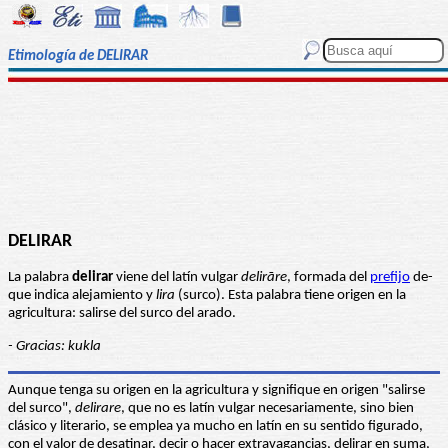
Etimología de DELIRAR
DELIRAR
La palabra
delirar
viene del latín vulgar
delirāre
, formada del
prefijo
de-
que indica alejamiento y
lira
(surco). Esta palabra tiene origen en la
agricultura: salirse del surco del arado.
- Gracias: kukla
Aunque tenga su origen en la agricultura y signifique en origen "salirse
del surco",
delirare
, que no es latín vulgar necesariamente, sino bien
clásico y literario, se emplea ya mucho en latín en su sentido figurado,
con el valor de desatinar, decir o hacer extravagancias, delirar en suma,