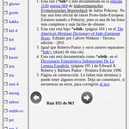
Esta raíz (*
leikʷ
-) está documentada en la
entrada
❒
ghowe
1149
página 669
de
Indogermanisches
Etymologisches Woerterbuch
de Julius Pokorny. No
❒
gwele
hay una lista oficial de raíces Proto-Indo-Europeas.
Estamos usando a Pokorny, pues es una de las listas
❒
kakka
más completas y más fáciles de obtener.
Esta raíz está bajo *
wleik
- (página 104 ) en el
The
❒
kel-4
American Heritage Dictionary of Indo-European
Roots
.
Editado por Calvert Watkins - Tercera
❒
ket
edición - 2011.
Igual que Roberts-Pastor y otros autores separamos
❒
kost
*
leikʷ-
(dejar) de esta raíz.
Esta raíz está documentada como *
wleik
- en el
❒
kwon
Diccionario Etimológico Indoeuropeo De La
Lengua Española
(página 195 ) de Edward A.
❒
leis
Roberts y Bárbara Pastor - Primera Edición 1996.
Página en construcción. Le faltan más términos y
❒
ma
puede tener algunos errores. Deja un comentario, si
encuentras un error, para corregirlo
al tiro
.
❒
mei-4
❒
mereg
❒
nekwt
Raíz 935 de 963
❒
ombh-ro
❒
pei
❒
per-4