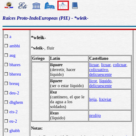
Raíces Proto-IndoEuropeas (PIE) - *wleik-
❒
a
*wleik-
❒
ambhi
*
wleik
-, fluir
❒
aug
Griego
Latín
Castellano
liquare
licuar
,
licuar
,
colicuar
,
❒
bhares
(derretir, hacer
colicuativo
,
❒
bhereu
líquido)
delicuescente
liquere
licor
,
líquido
,
❒
breuq
(ser o estar líquido)
delicuescente
lixa
❒
deu-2
(cantinero, el que le
lejía
,
lixiviar
da agua a los
❒
dhghem
soldados)
❒
eis-2
lixus
prolijo
(líquido)
❒
eu-2
Notas:
❒
ghabh