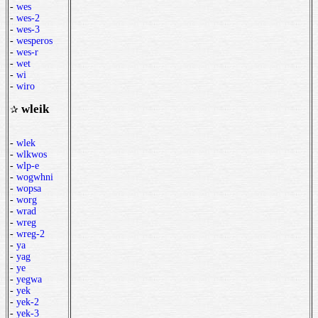
-
wes
-
wes-2
-
wes-3
-
wesperos
-
wes-r
-
wet
-
wi
-
wiro
wleik
✰
-
wlek
-
wlkwos
-
wlp-e
-
wogwhni
-
wopsa
-
worg
-
wrad
-
wreg
-
wreg-2
-
ya
-
yag
-
ye
-
yegwa
-
yek
-
yek-2
-
yek-3