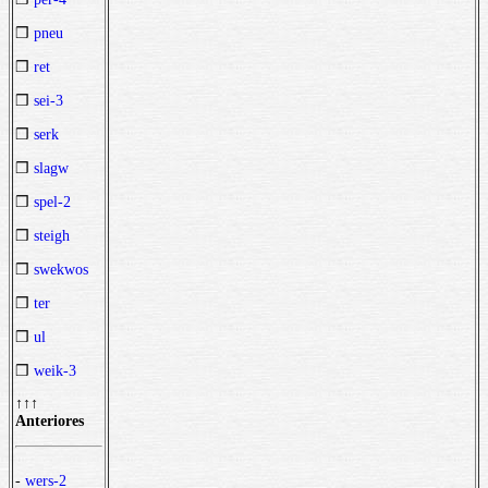
❒
pneu
❒
ret
❒
sei-3
❒
serk
❒
slagw
❒
spel-2
❒
steigh
❒
swekwos
❒
ter
❒
ul
❒
weik-3
↑↑↑
Anteriores
-
wers-2