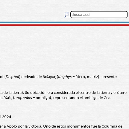
οί (
Delphoi
) derivado de δελφύς (
delphys
= útero, matriz), presente
de la tierra). Su ubicación era considerada el centro de la tierra y el útero
ὀμφᾰλός (
omphalos
= ombligo), representando el ombligo de Gea.
ecer a Apolo por la victoria. Uno de estos monumentos fue la Columna de