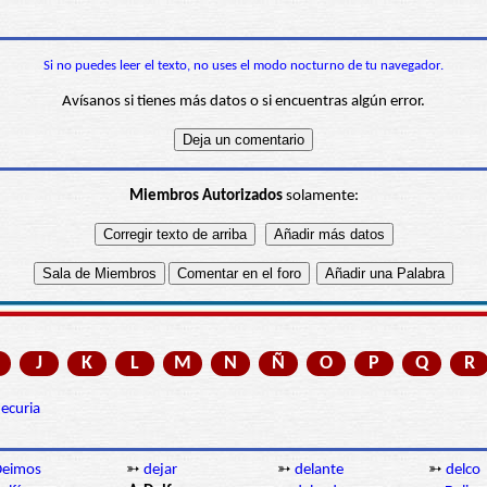
Si no puedes leer el texto, no uses el modo nocturno de tu navegador.
Avísanos si tienes más datos o si encuentras algún error.
Miembros Autorizados
solamente:
J
K
L
M
N
Ñ
O
P
Q
R
ecuria
Deimos
➳
dejar
➳
delante
➳
delco