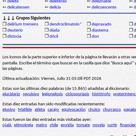
➳
delete
➳
deletéreo
➳
deleznable
➳
d
➳
delicatessen
➳
delicia
➳
delicuescente
➳
d
↓↓↓ Grupos Siguientes
❒
delirium tremens
❒
dendroclimatolo*
❒
depravado
❒
d
❒
deuterio
❒
díada
❒
diastema
❒
d
❒
distocia
❒
dócil
❒
don
❒
d
Los iconos de la parte superior e inferior de la página te llevarán a otra
pantalla. Escribe el término que buscas en la casilla que dice “Busca aqu
las páginas.
Última actualización: Viernes, Julio 31 05:08 PDT 2026
Estas son las últimas diez palabras (de 15.865) añadidas al diccionario:
elucidario
revulsivo
legionelosis
ciclosporiasis
histótrofo
preterintenc
Estas diez entradas han sido modificadas recientemente:
elusivo
Matilde
atleta
carajo
equivocación
chuico
churrasco
papalo
Estas fueron las diez entradas más visitadas ayer:
ojalá
etimología
metro
chile
envidia
tomate
novela
curtir
financie