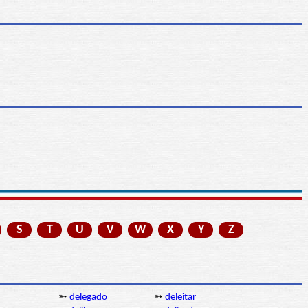
S
T
U
V
W
X
Y
Z
➳
delegado
➳
deleitar