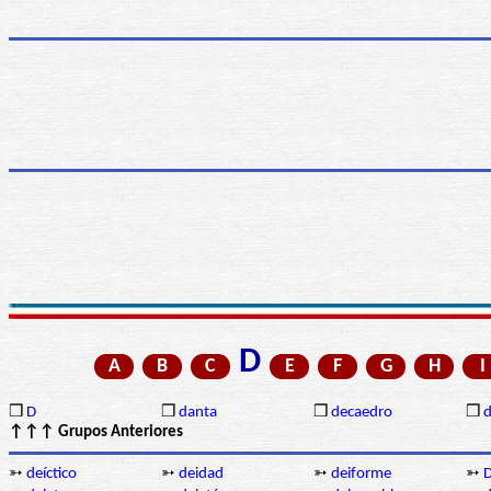
D
A
B
C
E
F
G
H
I
❒
D
❒
danta
❒
decaedro
❒
d
↑↑↑ Grupos Anteriores
➳
deíctico
➳
deidad
➳
deiforme
➳