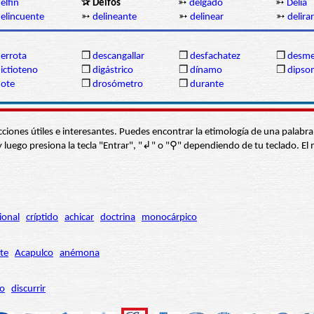
elfín
✰ Delfos
➳
delgado
➳
Delia
elincuente
➳
delineante
➳
delinear
➳
delirar
errota
❒
descangallar
❒
desfachatez
❒
desme
ictioteno
❒
digástrico
❒
dínamo
❒
dipso
ote
❒
drosómetro
❒
durante
s secciones útiles e interesantes. Puedes encontrar la etimología de una pal
í” y luego presiona la tecla "Entrar", "↲" o "⚲" dependiendo de tu teclado.
ional
críptido
achicar
doctrina
monocárpico
te
Acapulco
anémona
ro
discurrir