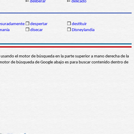
➳
deliberar
➳
delicado
suradamente
❒
despertar
❒
destituir
manía
❒
disecar
❒
Disneylandia
abra usando el motor de búsqueda en la parte superior a mano derecha de la
 El motor de búsqueda de Google abajo es para buscar contenido dentro de