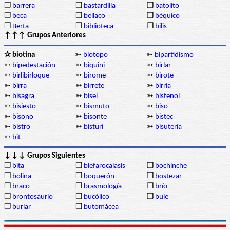
❒
barrera
❒
bastardilla
❒
batolito
❒
beca
❒
bellaco
❒
béquico
❒
Berta
❒
biblioteca
❒
bilis
↑↑↑ Grupos Anteriores
✰ biotina
➳
biotopo
➳
bipartidismo
➳
bipedestación
➳
biquini
➳
birlar
➳
birlibirloque
➳
birome
➳
birote
➳
birra
➳
birrete
➳
birria
➳
bisagra
➳
bisel
➳
bisfenol
➳
bisiesto
➳
bismuto
➳
biso
➳
bisoño
➳
bisonte
➳
bistec
➳
bistro
➳
bisturí
➳
bisutería
➳
bit
↓↓↓ Grupos Siguientes
❒
bita
❒
blefarocalasis
❒
bochinche
❒
bolina
❒
boquerón
❒
bostezar
❒
braco
❒
brasmología
❒
brío
❒
brontosaurio
❒
bucólico
❒
bule
❒
burlar
❒
butomácea