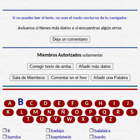
Si no puedes leer el texto, no uses el modo nocturno de tu navegador.
Avísanos si tienes más datos o si encuentras algún error.
Miembros Autorizados
solamente:
B
A
C
D
E
F
G
H
I
J
K
L
M
N
Ñ
O
P
Q
R
S
T
U
V
W
X
Y
Z
❒
B
❒
badajo
❒
balalaica
❒
bamba
❒
baptisterio
❒
bardo