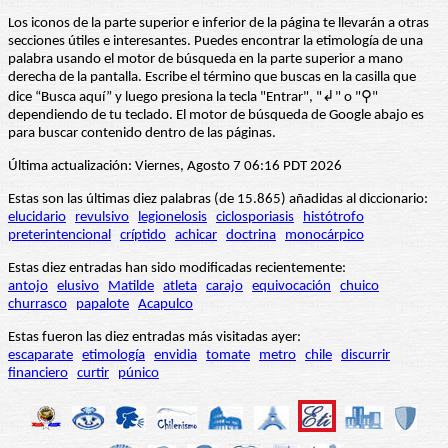
Los iconos de la parte superior e inferior de la página te llevarán a otras
secciones útiles e interesantes. Puedes encontrar la etimología de una
palabra usando el motor de búsqueda en la parte superior a mano
derecha de la pantalla. Escribe el término que buscas en la casilla que
dice “Busca aquí” y luego presiona la tecla "Entrar", "↲" o "⚲"
dependiendo de tu teclado. El motor de búsqueda de Google abajo es
para buscar contenido dentro de las páginas.
Última actualización: Viernes, Agosto 7 06:16 PDT 2026
Estas son las últimas diez palabras (de 15.865) añadidas al diccionario:
elucidario
revulsivo
legionelosis
ciclosporiasis
histótrofo
preterintencional
críptido
achicar
doctrina
monocárpico
Estas diez entradas han sido modificadas recientemente:
antojo
elusivo
Matilde
atleta
carajo
equivocación
chuico
churrasco
papalote
Acapulco
Estas fueron las diez entradas más visitadas ayer:
escaparate
etimología
envidia
tomate
metro
chile
discurrir
financiero
curtir
púnico