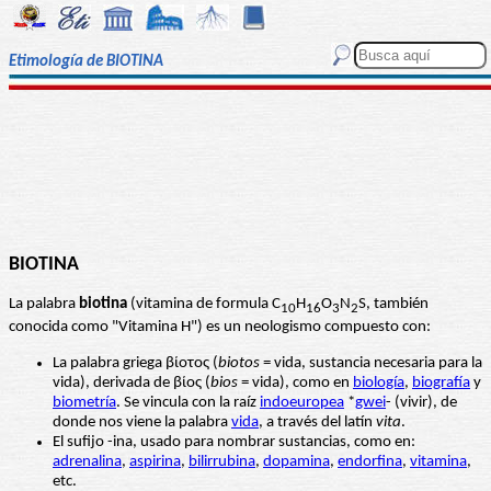
Etimología de BIOTINA
BIOTINA
La palabra
biotina
(vitamina de formula C
H
O
N
S, también
10
16
3
2
conocida como "Vitamina H") es un neologismo compuesto con:
La palabra griega βίοτος (
biotos
= vida, sustancia necesaria para la
vida), derivada de βίος (
bios
= vida), como en
biología
,
biografía
y
biometría
. Se vincula con la raíz
indoeuropea
*
gwei
- (vivir), de
donde nos viene la palabra
vida
, a través del latín
vita
.
El sufijo -ina, usado para nombrar sustancias, como en:
adrenalina
,
aspirina
,
bilirrubina
,
dopamina
,
endorfina
,
vitamina
,
etc.