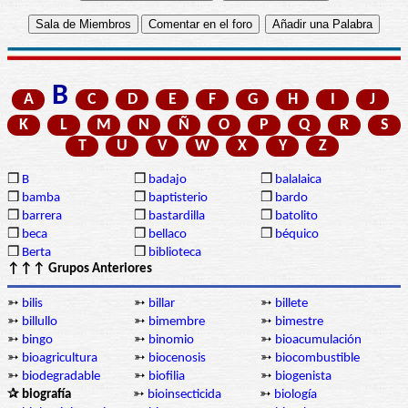
B
A
C
D
E
F
G
H
I
J
K
L
M
N
Ñ
O
P
Q
R
S
T
U
V
W
X
Y
Z
❒
B
❒
badajo
❒
balalaica
❒
bamba
❒
baptisterio
❒
bardo
❒
barrera
❒
bastardilla
❒
batolito
❒
beca
❒
bellaco
❒
béquico
❒
Berta
❒
biblioteca
↑↑↑ Grupos Anteriores
➳
bilis
➳
billar
➳
billete
➳
billullo
➳
bimembre
➳
bimestre
➳
bingo
➳
binomio
➳
bioacumulación
➳
bioagricultura
➳
biocenosis
➳
biocombustible
➳
biodegradable
➳
biofilia
➳
biogenista
✰ biografía
➳
bioinsecticida
➳
biología