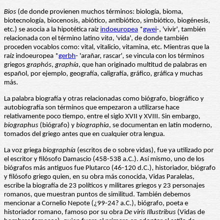
Bios
(de donde provienen muchos términos: biología, bioma,
biotecnología, biocenosis, abiótico, antibiótico, simbiótico, biogénesis,
etc.) se asocia a la hipotética raíz
indoeuropea
*
gwei
-, 'vivir', también
relacionada con el término latino
vita
, 'vida', de donde también
proceden vocablos como: vital, vitalicio, vitamina, etc. Mientras que la
raíz indoeuropea *
gerbh
- 'arañar, rascar', se vincula con los términos
griegos
graphós
,
graphía
, que han originado multitud de palabras en
español, por ejemplo, geografía, caligrafía, gráfico, gráfica y muchas
más.
La palabra biografía y otras relacionadas como biógrafo, biográfico y
autobiografía son términos que empezaron a utilizarse hace
relativamente poco tiempo, entre el siglo XVII y XVIII. Sin embargo,
biographus
(biógrafo) y
biographia
, se documentan en latín moderno,
tomados del griego antes que en cualquier otra lengua.
La voz griega
biographía
(escritos de o sobre vidas), fue ya utilizado por
el escritor y filósofo Damascio (458-538 a.C.). Así mismo, uno de los
biógrafos más antiguos fue Plutarco (46-120 d.C.), historiador, biógrafo
y filósofo griego quien, en su obra más conocida, Vidas Paralelas,
escribe la biografía de 23 políticos y militares griegos y 23 personajes
romanos, que muestran puntos de similitud. También debemos
mencionar a Cornelio Nepote (¿99-24? a.C.), biógrafo, poeta e
historiador romano, famoso por su obra
De viris Illustribus
(Vidas de