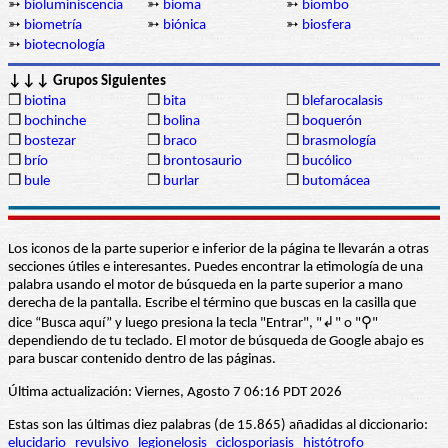
➳
bioluminiscencia
➳
bioma
➳
biombo
➳
biometría
➳
biónica
➳
biosfera
➳
biotecnología
↓↓↓ Grupos Siguientes
❒
biotina
❒
bita
❒
blefarocalasis
❒
bochinche
❒
bolina
❒
boquerón
❒
bostezar
❒
braco
❒
brasmología
❒
brío
❒
brontosaurio
❒
bucólico
❒
bule
❒
burlar
❒
butomácea
Los iconos de la parte superior e inferior de la página te llevarán a otras
secciones útiles e interesantes. Puedes encontrar la etimología de una
palabra usando el motor de búsqueda en la parte superior a mano
derecha de la pantalla. Escribe el término que buscas en la casilla que
dice “Busca aquí” y luego presiona la tecla "Entrar", "↲" o "⚲"
dependiendo de tu teclado. El motor de búsqueda de Google abajo es
para buscar contenido dentro de las páginas.
Última actualización: Viernes, Agosto 7 06:16 PDT 2026
Estas son las últimas diez palabras (de 15.865) añadidas al diccionario:
elucidario
revulsivo
legionelosis
ciclosporiasis
histótrofo