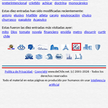
preterintencional
críptido
achicar
doctrina
monocárpico
Estas diez entradas han sido modificadas recientemente:
antojo
elusivo
Matilde
atleta
carajo
equivocación
chuico
churrasco
papalote
Acapulco
Estas fueron las diez entradas más visitadas ayer:
mito
Dios
tomate
novela
financiero
envidia
metro
discurrir
curtir
chile
Política de Privacidad
-
Copyright
www.deChile.net. (c) 2001-2026 - Todos los
derechos reservados
Todo el material en estas páginas es producido por humanos sin usar
inteligencia
artificial