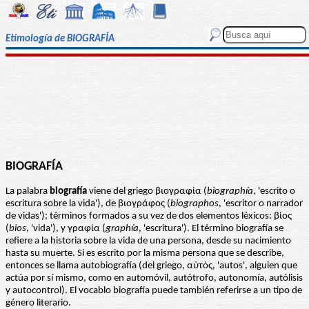
Etimología de BIOGRAFÍA
BIOGRAFÍA
La palabra
biografía
viene del griego βιογραφία (
biographía
, 'escrito o
escritura sobre la vida'), de βιογράφος (
biographos
, 'escritor o narrador
de vidas'); términos formados a su vez de dos elementos léxicos: βίος
(
bios
, 'vida'), y γραφία (
graphía
, 'escritura'). El término biografía se
refiere a la historia sobre la vida de una persona, desde su nacimiento
hasta su muerte. Si es escrito por la misma persona que se describe,
entonces se llama autobiografía (del griego, αὐτός, 'autos', alguien que
actúa por sí mismo, como en automóvil, autótrofo, autonomía, autólisis
y autocontrol). El vocablo biografía puede también referirse a un tipo de
género literario.