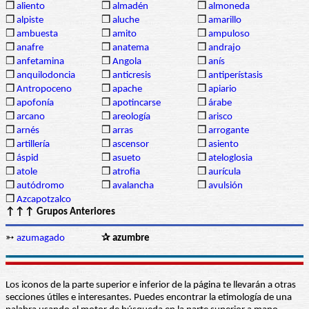
❒
aliento
❒
almadén
❒
almoneda
❒
alpiste
❒
aluche
❒
amarillo
❒
ambuesta
❒
amito
❒
ampuloso
❒
anafre
❒
anatema
❒
andrajo
❒
anfetamina
❒
Angola
❒
anís
❒
anquilodoncia
❒
anticresis
❒
antiperístasis
❒
Antropoceno
❒
apache
❒
apiario
❒
apofonía
❒
apotincarse
❒
árabe
❒
arcano
❒
areología
❒
arisco
❒
arnés
❒
arras
❒
arrogante
❒
artillería
❒
ascensor
❒
asiento
❒
áspid
❒
asueto
❒
ateloglosia
❒
atole
❒
atrofia
❒
aurícula
❒
autódromo
❒
avalancha
❒
avulsión
❒
Azcapotzalco
↑↑↑ Grupos Anteriores
➳
azumagado
✰ azumbre
Los iconos de la parte superior e inferior de la página te llevarán a otras
secciones útiles e interesantes. Puedes encontrar la etimología de una