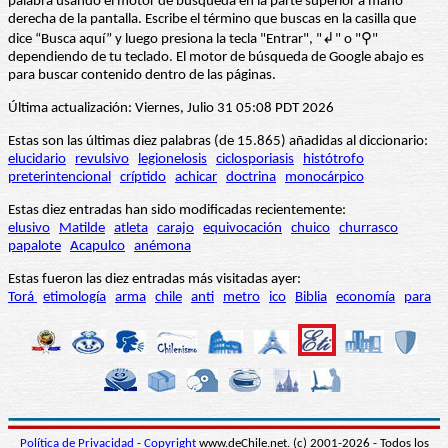
palabra usando el motor de búsqueda en la parte superior a mano
derecha de la pantalla. Escribe el término que buscas en la casilla que
dice “Busca aquí” y luego presiona la tecla "Entrar", "↲" o "⚲"
dependiendo de tu teclado. El motor de búsqueda de Google abajo es
para buscar contenido dentro de las páginas.
Última actualización: Viernes, Julio 31 05:08 PDT 2026
Estas son las últimas diez palabras (de 15.865) añadidas al diccionario:
elucidario
revulsivo
legionelosis
ciclosporiasis
histótrofo
preterintencional
críptido
achicar
doctrina
monocárpico
Estas diez entradas han sido modificadas recientemente:
elusivo
Matilde
atleta
carajo
equivocación
chuico
churrasco
papalote
Acapulco
anémona
Estas fueron las diez entradas más visitadas ayer:
Torá
etimología
arma
chile
anti
metro
ico
Biblia
economía
para
Política de Privacidad
-
Copyright
www.deChile.net. (c) 2001-2026 - Todos los