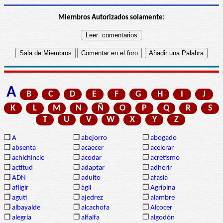
Miembros Autorizados solamente:
A
B
C
D
E
F
G
H
I
J
K
L
M
N
Ñ
O
P
Q
R
S
T
U
V
W
X
Y
Z
❒
A
❒
abejorro
❒
abogado
❒
absenta
❒
acaecer
❒
acelerar
❒
achichincle
❒
acodar
❒
acretismo
❒
actitud
❒
adaptar
❒
adherir
❒
ADN
❒
adulto
❒
afasia
❒
afligir
❒
ágil
❒
Agripina
❒
agutí
❒
ajedrez
❒
alambre
❒
albayalde
❒
alcachofa
❒
Alcocer
❒
alegría
❒
alfalfa
❒
algodón