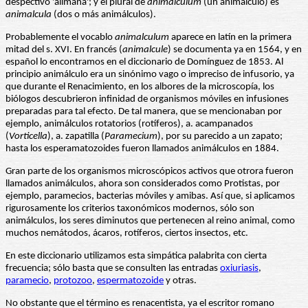
despectivo 'alimaña'; y el plural de
animalculum
(un animálculo) es
animalcula
(dos o más animálculos).
Probablemente el vocablo
animalculum
aparece en latín en la primera
mitad del s. XVI. En francés (
animalcule
) se documenta ya en 1564, y en
español lo encontramos en el diccionario de Domínguez de 1853. Al
principio animálculo era un sinónimo vago o impreciso de infusorio, ya
que durante el Renacimiento, en los albores de la microscopía, los
biólogos descubrieron infinidad de organismos móviles en infusiones
preparadas para tal efecto. De tal manera, que se mencionaban por
ejemplo, animálculos rotatorios (rotíferos), a. acampanados
(
Vorticella
), a. zapatilla (
Paramecium
), por su parecido a un zapato;
hasta los esperamatozoides fueron llamados animálculos en 1884.
Gran parte de los organismos microscópicos activos que otrora fueron
llamados animálculos, ahora son considerados como Protistas, por
ejemplo, paramecios, bacterias móviles y amibas. Así que, si aplicamos
rigurosamente los criterios taxonómicos modernos, sólo son
animálculos, los seres diminutos que pertenecen al reino animal, como
muchos nemátodos, ácaros, rotíferos, ciertos insectos, etc.
En este diccionario utilizamos esta simpática palabrita con cierta
frecuencia; sólo basta que se consulten las entradas
oxiuriasis
,
paramecio
,
protozoo
,
espermatozoide
y otras.
No obstante que el término es renacentista, ya el escritor romano