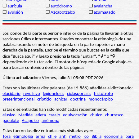
❒
ateloglosia
❒
atole
❒
atrofia
❒
aurícula
❒
autódromo
❒
avalancha
❒
avulsión
❒
Azcapotzalco
❒
azumagado
Los iconos de la parte superior e inferior de la página te llevarán a otras
secciones útiles e interesantes. Puedes encontrar la etimología de una
palabra usando el motor de búsqueda en la parte superior a mano
derecha de la pantalla. Escribe el término que buscas en la casilla que
dice “Busca aquí” y luego presiona la tecla "Entrar", "↲" o "⚲"
dependiendo de tu teclado. El motor de búsqueda de Google abajo es
para buscar contenido dentro de las páginas.
Última actualización: Viernes, Julio 31 05:08 PDT 2026
Estas son las últimas diez palabras (de 15.865) añadidas al diccionario:
elucidario
revulsivo
legionelosis
ciclosporiasis
histótrofo
preterintencional
críptido
achicar
doctrina
monocárpico
Estas diez entradas han sido modificadas recientemente:
elusivo
Matilde
atleta
carajo
equivocación
chuico
churrasco
papalote
Acapulco
anémona
Estas fueron las diez entradas más visitadas ayer:
Torá
etimología
arma
chile
anti
metro
ico
Biblia
economía
para