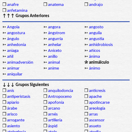
❒
anafre
❒
anatema
❒
andrajo
❒
anfetamina
↑↑↑ Grupos Anteriores
➳
Angola
➳
angora
➳
angosto
➳
angostura
➳
ángstrom
➳
anguila
➳
ángulo
➳
angurria
➳
angustia
➳
anhedonia
➳
anhelar
➳
anhidrobiosis
➳
aniaga
➳
Aniceto
➳
añicos
➳
añil
➳
anillo
➳
ánima
➳
animadversión
➳
animal
✰ animálculo
➳
animar
➳
anime
➳
ánimo
➳
aniquilar
↓↓↓ Grupos Siguientes
❒
anís
❒
anquilodoncia
❒
anticresis
❒
antiperístasis
❒
Antropoceno
❒
apache
❒
apiario
❒
apofonía
❒
apotincarse
❒
árabe
❒
arcano
❒
areología
❒
arisco
❒
arnés
❒
arras
❒
arrogante
❒
artillería
❒
ascensor
❒
asiento
❒
áspid
❒
asueto