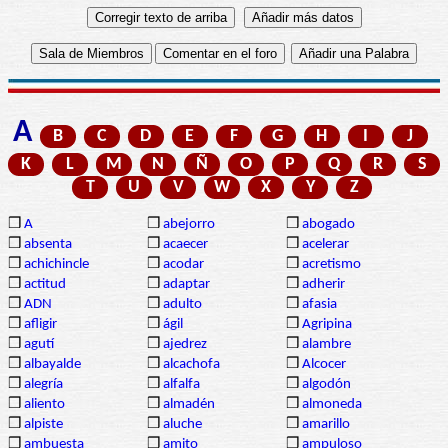
A
B
C
D
E
F
G
H
I
J
K
L
M
N
Ñ
O
P
Q
R
S
T
U
V
W
X
Y
Z
❒
A
❒
abejorro
❒
abogado
❒
absenta
❒
acaecer
❒
acelerar
❒
achichincle
❒
acodar
❒
acretismo
❒
actitud
❒
adaptar
❒
adherir
❒
ADN
❒
adulto
❒
afasia
❒
afligir
❒
ágil
❒
Agripina
❒
agutí
❒
ajedrez
❒
alambre
❒
albayalde
❒
alcachofa
❒
Alcocer
❒
alegría
❒
alfalfa
❒
algodón
❒
aliento
❒
almadén
❒
almoneda
❒
alpiste
❒
aluche
❒
amarillo
❒
ambuesta
❒
amito
❒
ampuloso