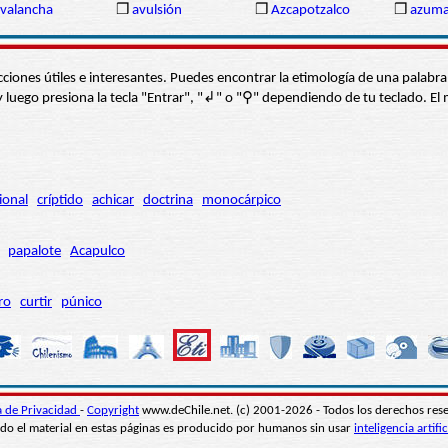
valancha
❒
avulsión
❒
Azcapotzalco
❒
azum
s secciones útiles e interesantes. Puedes encontrar la etimología de una pal
í” y luego presiona la tecla "Entrar", "↲" o "⚲" dependiendo de tu teclado.
ional
críptido
achicar
doctrina
monocárpico
papalote
Acapulco
ro
curtir
púnico
ca de Privacidad
-
Copyright
www.deChile.net. (c) 2001-2026 - Todos los derechos res
do el material en estas páginas es producido por humanos sin usar
inteligencia artific