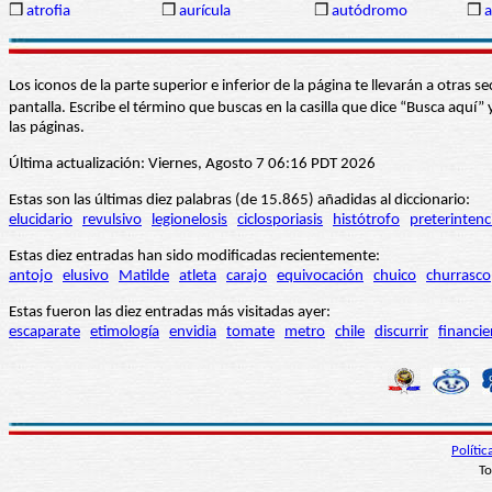
❒
atrofia
❒
aurícula
❒
autódromo
❒
a
Los iconos de la parte superior e inferior de la página te llevarán a otra
pantalla. Escribe el término que buscas en la casilla que dice “Busca aqu
las páginas.
Última actualización: Viernes, Agosto 7 06:16 PDT 2026
Estas son las últimas diez palabras (de 15.865) añadidas al diccionario:
elucidario
revulsivo
legionelosis
ciclosporiasis
histótrofo
preterintenc
Estas diez entradas han sido modificadas recientemente:
antojo
elusivo
Matilde
atleta
carajo
equivocación
chuico
churrasco
Estas fueron las diez entradas más visitadas ayer:
escaparate
etimología
envidia
tomate
metro
chile
discurrir
financie
Políti
To