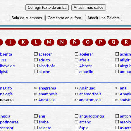
J
K
L
M
N
Ñ
O
P
Q
R
bsenta
❒
acaecer
❒
acelerar
❒
achich
ADN
❒
adulto
❒
afasia
❒
afligir
lbayalde
❒
alcachofa
❒
Alcocer
❒
alegrí
lpiste
❒
aluche
❒
amarillo
❒
ambue
naglifo
➳
anagrama
➳
Anáhuac
➳
anal
nalogía
➳
anamnesis
➳
anamorfosis
➳
Anan
nasarca
➳
Anastasio
➳
anastomosis
➳
anástr
ngola
❒
anís
❒
anquilodoncia
❒
anticr
potincarse
❒
árabe
❒
arcano
❒
areolo
scensor
❒
asiento
❒
áspid
❒
asuet