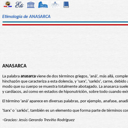
Etimología de ANASARCA
ANASARCA
La palabra
anasarca
viene de dos términos griegos, 'aná', más allá, comple
hinchazón que caracteriza a esta dolencia, y 'sarx', 'sarkós', carne, debid
modo que su cuerpo se muestra totalmente abotagado. La anasarca suele se
y cardíacos, así como en estados de hiponutrición, sobre todo cuando exi
El término 'aná' aparece en diversas palabras, por ejemplo, anafase, ana
'Sarx' o ´sarkós', también es un elemento que forma parte de términos co
-Gracias: Jesús Gerardo Treviño Rodriguez