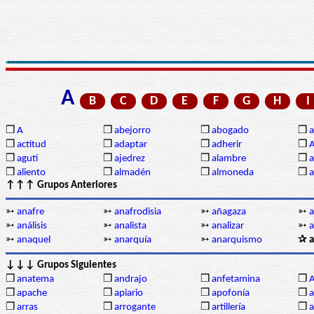
A
B
C
D
E
F
G
H
I
❒
A
❒
abejorro
❒
abogado
❒
a
❒
actitud
❒
adaptar
❒
adherir
❒
❒
agutí
❒
ajedrez
❒
alambre
❒
a
❒
aliento
❒
almadén
❒
almoneda
❒
a
↑↑↑ Grupos Anteriores
➳
anafre
➳
anafrodisia
➳
añagaza
➳
a
➳
análisis
➳
analista
➳
analizar
➳
a
➳
anaquel
➳
anarquía
➳
anarquismo
✰ a
↓↓↓ Grupos Siguientes
❒
anatema
❒
andrajo
❒
anfetamina
❒
A
❒
apache
❒
apiario
❒
apofonía
❒
a
❒
arras
❒
arrogante
❒
artillería
❒
a