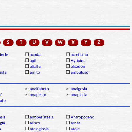
S
T
U
V
W
X
Y
Z
incle
❒
acodar
❒
acretismo
❒
ágil
❒
Agripina
a
❒
alfalfa
❒
algodón
sta
❒
amito
❒
ampuloso
➳
analfabeto
➳
analgesia
ké
➳
anapesto
➳
anaplasia
ofe
esis
❒
antiperístasis
❒
Antropoceno
gía
❒
arisco
❒
arnés
o
❒
ateloglosia
❒
atole