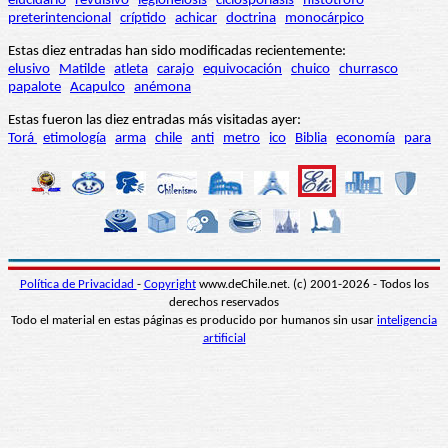
elucidario
revulsivo
legionelosis
ciclosporiasis
histótrofo
preterintencional
críptido
achicar
doctrina
monocárpico
Estas diez entradas han sido modificadas recientemente:
elusivo
Matilde
atleta
carajo
equivocación
chuico
churrasco
papalote
Acapulco
anémona
Estas fueron las diez entradas más visitadas ayer:
Torá
etimología
arma
chile
anti
metro
ico
Biblia
economía
para
Política de Privacidad
-
Copyright
www.deChile.net. (c) 2001-2026 - Todos los
derechos reservados
Todo el material en estas páginas es producido por humanos sin usar
inteligencia
artificial