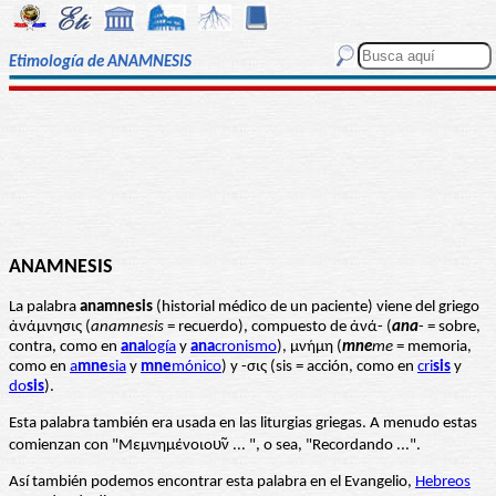
Etimología de ANAMNESIS
ANAMNESIS
La palabra
anamnesis
(historial médico de un paciente) viene del griego
ἀνάμνησις (
anamnesis
= recuerdo), compuesto de ἀνά- (
ana
- = sobre,
contra, como en
ana
logía
y
ana
cronismo
), μνήμη (
mne
me
= memoria,
como en
a
mne
sia
y
mne
mónico
) y -σις (sis = acción, como en
cri
sis
y
do
sis
).
Esta palabra también era usada en las liturgias griegas. A menudo estas
comienzan con "Μεμνημένοιου̃ν ... ", o sea, "Recordando ...".
Así también podemos encontrar esta palabra en el Evangelio,
Hebreos