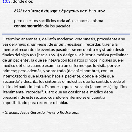
10:3
, donde dice:
ἀλλ' ἐν αὐταῖς
ἀνάμνησις
ἁμαρτιῶν κατ' ἐνιαυτόν
pero en estos sacrificios cada año se hace la misma
conmemoración
de los pecados.
El término anamnesis, del latín moderno,
anamnesis
, procedente a su
vez del griego
anamnēsis
, de
anamimnēskein
, 'recordar, traer a la
mente el recuerdo de eventos pasados' se encuentra registrado desde
finales del siglo XVI (hacia 1593) y designa 'la historia médica preliminar
de un paciente', la que se integra con los datos clínicos iniciales que el
médico obtiene cuando examina a un enfermo que lo visita por vez
primera; pero además, y sobre todo (de ahí el nombre), con un
interrogatorio que el galeno hace al paciente, donde le pide que
'recuerde' y describa los síntomas o molestias que ha sentido desde el
inicio del padecimiento. Es por eso que el vocablo (anamnesis) significa
literalmente "recordar". Claro que en ocasiones el médico debe
prescindir de este recurso cuando el enfermo se encuentra
imposibilitado para recordar o hablar.
- Gracias: Jesús Gerardo Treviño Rodríguez.