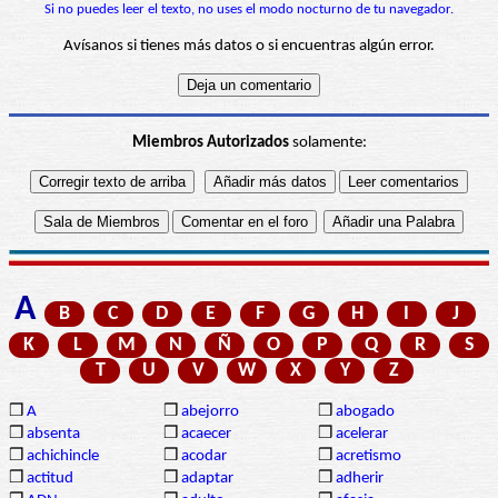
Si no puedes leer el texto, no uses el modo nocturno de tu navegador.
Avísanos si tienes más datos o si encuentras algún error.
Miembros Autorizados
solamente:
A
B
C
D
E
F
G
H
I
J
K
L
M
N
Ñ
O
P
Q
R
S
T
U
V
W
X
Y
Z
❒
A
❒
abejorro
❒
abogado
❒
absenta
❒
acaecer
❒
acelerar
❒
achichincle
❒
acodar
❒
acretismo
❒
actitud
❒
adaptar
❒
adherir