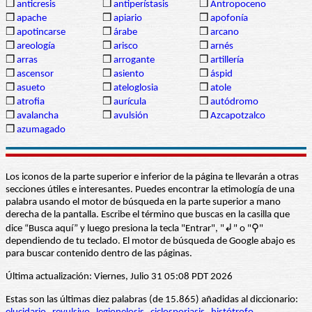
❒
anticresis
❒
antiperístasis
❒
Antropoceno
❒
apache
❒
apiario
❒
apofonía
❒
apotincarse
❒
árabe
❒
arcano
❒
areología
❒
arisco
❒
arnés
❒
arras
❒
arrogante
❒
artillería
❒
ascensor
❒
asiento
❒
áspid
❒
asueto
❒
ateloglosia
❒
atole
❒
atrofia
❒
aurícula
❒
autódromo
❒
avalancha
❒
avulsión
❒
Azcapotzalco
❒
azumagado
Los iconos de la parte superior e inferior de la página te llevarán a otras
secciones útiles e interesantes. Puedes encontrar la etimología de una
palabra usando el motor de búsqueda en la parte superior a mano
derecha de la pantalla. Escribe el término que buscas en la casilla que
dice “Busca aquí” y luego presiona la tecla "Entrar", "↲" o "⚲"
dependiendo de tu teclado. El motor de búsqueda de Google abajo es
para buscar contenido dentro de las páginas.
Última actualización: Viernes, Julio 31 05:08 PDT 2026
Estas son las últimas diez palabras (de 15.865) añadidas al diccionario: