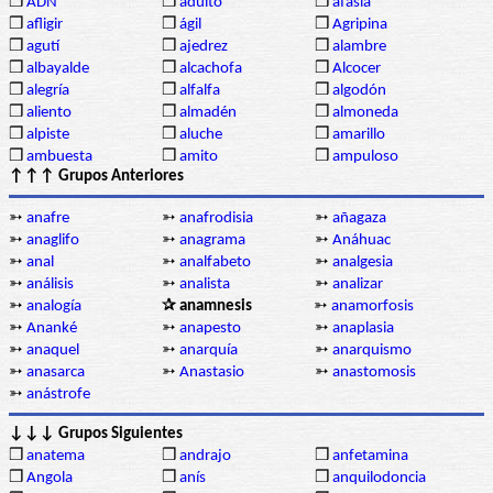
❒
ADN
❒
adulto
❒
afasia
❒
afligir
❒
ágil
❒
Agripina
❒
agutí
❒
ajedrez
❒
alambre
❒
albayalde
❒
alcachofa
❒
Alcocer
❒
alegría
❒
alfalfa
❒
algodón
❒
aliento
❒
almadén
❒
almoneda
❒
alpiste
❒
aluche
❒
amarillo
❒
ambuesta
❒
amito
❒
ampuloso
↑↑↑ Grupos Anteriores
➳
anafre
➳
anafrodisia
➳
añagaza
➳
anaglifo
➳
anagrama
➳
Anáhuac
➳
anal
➳
analfabeto
➳
analgesia
➳
análisis
➳
analista
➳
analizar
➳
analogía
✰ anamnesis
➳
anamorfosis
➳
Ananké
➳
anapesto
➳
anaplasia
➳
anaquel
➳
anarquía
➳
anarquismo
➳
anasarca
➳
Anastasio
➳
anastomosis
➳
anástrofe
↓↓↓ Grupos Siguientes
❒
anatema
❒
andrajo
❒
anfetamina
❒
Angola
❒
anís
❒
anquilodoncia