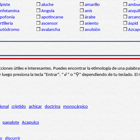
lpiste
❒
aluche
❒
amarillo
❒
ambue
nfetamina
❒
Angola
❒
anís
❒
anqui
pofonía
❒
apotincarse
❒
árabe
❒
arcan
rtillería
❒
ascensor
❒
asiento
❒
áspid
autódromo
❒
avalancha
❒
avulsión
❒
Azcap
s secciones útiles e interesantes. Puedes encontrar la etimología de una pal
í” y luego presiona la tecla "Entrar", "↲" o "⚲" dependiendo de tu teclado.
ional
críptido
achicar
doctrina
monocárpico
papalote
Acapulco
ro
discurrir