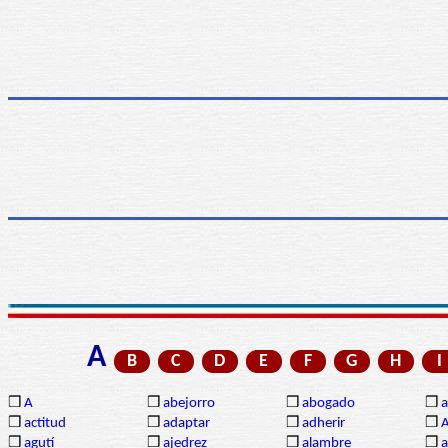
A
B
C
D
E
F
G
H
I
❒
A
❒
abejorro
❒
abogado
❒
a
❒
actitud
❒
adaptar
❒
adherir
❒
❒
agutí
❒
ajedrez
❒
alambre
❒
a