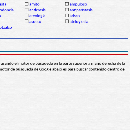
sta
❒
amito
❒
ampuloso
lodoncia
❒
anticresis
❒
antiperístasis
o
❒
areología
❒
arisco
❒
asueto
❒
ateloglosia
otzalco
abra usando el motor de búsqueda en la parte superior a mano derecha de la
 El motor de búsqueda de Google abajo es para buscar contenido dentro de