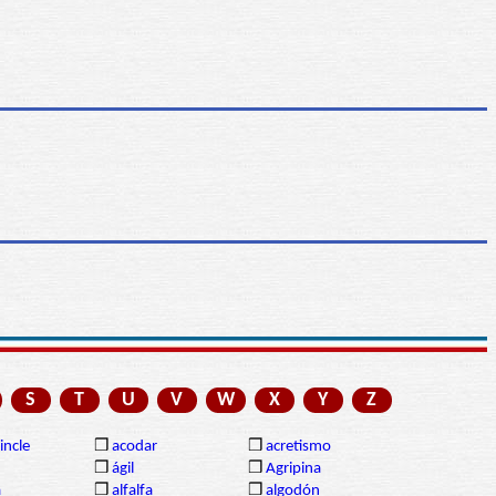
S
T
U
V
W
X
Y
Z
incle
❒
acodar
❒
acretismo
❒
ágil
❒
Agripina
a
❒
alfalfa
❒
algodón