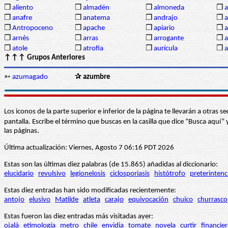
❒
aliento
❒
almadén
❒
almoneda
❒
a
❒
anafre
❒
anatema
❒
andrajo
❒
a
❒
Antropoceno
❒
apache
❒
apiario
❒
a
❒
arnés
❒
arras
❒
arrogante
❒
a
❒
atole
❒
atrofia
❒
aurícula
❒
↑↑↑ Grupos Anteriores
➳
azumagado
✰ azumbre
Los iconos de la parte superior e inferior de la página te llevarán a otra
pantalla. Escribe el término que buscas en la casilla que dice “Busca aqu
las páginas.
Última actualización: Viernes, Agosto 7 06:16 PDT 2026
Estas son las últimas diez palabras (de 15.865) añadidas al diccionario:
elucidario
revulsivo
legionelosis
ciclosporiasis
histótrofo
preterintenc
Estas diez entradas han sido modificadas recientemente:
antojo
elusivo
Matilde
atleta
carajo
equivocación
chuico
churrasco
Estas fueron las diez entradas más visitadas ayer:
ojalá
etimología
metro
chile
envidia
tomate
novela
curtir
financie