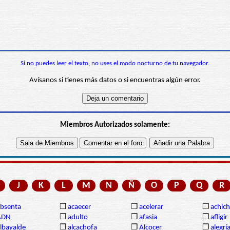
Si no puedes leer el texto, no uses el modo nocturno de tu navegador.
Avísanos si tienes más datos o si encuentras algún error.
Miembros Autorizados solamente:
J
K
L
M
N
Ñ
O
P
Q
R
bsenta
❒
acaecer
❒
acelerar
❒
achich
ADN
❒
adulto
❒
afasia
❒
afligir
lbayalde
❒
alcachofa
❒
Alcocer
❒
alegrí