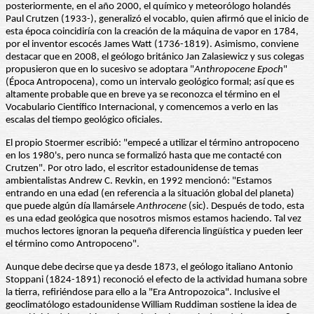
posteriormente, en el año 2000, el químico y meteorólogo holandés
Paul Crutzen (1933-), generalizó el vocablo, quien afirmó que el inicio de
esta época coincidiría con la creación de la máquina de vapor en 1784,
por el inventor escocés James Watt (1736-1819). Asimismo, conviene
destacar que en 2008, el geólogo británico Jan Zalasiewicz y sus colegas
propusieron que en lo sucesivo se adoptara "
Anthropocene Epoch
"
(Época Antropocena), como un intervalo geológico formal; así que es
altamente probable que en breve ya se reconozca el término en el
Vocabulario Científico Internacional, y comencemos a verlo en las
escalas del tiempo geológico oficiales.
El propio Stoermer escribió: "empecé a utilizar el término antropoceno
en los 1980's, pero nunca se formalizó hasta que me contacté con
Crutzen". Por otro lado, el escritor estadounidense de temas
ambientalistas Andrew C. Revkin, en 1992 mencionó: "Estamos
entrando en una edad (en referencia a la situación global del planeta)
que puede algún día llamársele
Anthrocene
(sic). Después de todo, esta
es una edad geológica que nosotros mismos estamos haciendo. Tal vez
muchos lectores ignoran la pequeña diferencia lingüística y pueden leer
el término como Antropoceno".
Aunque debe decirse que ya desde 1873, el geólogo italiano Antonio
Stoppani (1824-1891) reconoció el efecto de la actividad humana sobre
la tierra, refiriéndose para ello a la "Era Antropozoica". Inclusive el
geoclimatólogo estadounidense William Ruddiman sostiene la idea de