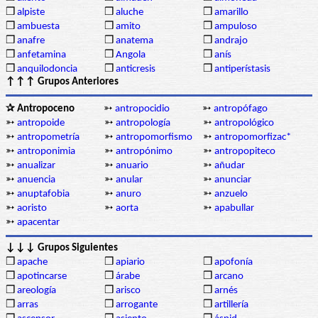
❒
alpiste
❒
aluche
❒
amarillo
❒
ambuesta
❒
amito
❒
ampuloso
❒
anafre
❒
anatema
❒
andrajo
❒
anfetamina
❒
Angola
❒
anís
❒
anquilodoncia
❒
anticresis
❒
antiperístasis
↑↑↑ Grupos Anteriores
✰ Antropoceno
➳
antropocidio
➳
antropófago
➳
antropoide
➳
antropología
➳
antropológico
➳
antropometría
➳
antropomorfismo
➳
antropomorfizac*
➳
antroponimia
➳
antropónimo
➳
antropopiteco
➳
anualizar
➳
anuario
➳
añudar
➳
anuencia
➳
anular
➳
anunciar
➳
anuptafobia
➳
anuro
➳
anzuelo
➳
aoristo
➳
aorta
➳
apabullar
➳
apacentar
↓↓↓ Grupos Siguientes
❒
apache
❒
apiario
❒
apofonía
❒
apotincarse
❒
árabe
❒
arcano
❒
areología
❒
arisco
❒
arnés
❒
arras
❒
arrogante
❒
artillería