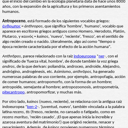
que el inicio del cambio en la ecología planetaria data de hace unos 8000
años, con la expansión de la agricultura y los primeros asentamientos
humanos.
Antropoceno
, está formado de los siguientes vocablos griegos:
ἀνθρωπος
=
ánthropos
, que significa 'hombre', 'humano', vocablo que
aparece en escritores griegos antiguos como Homero, Herodoto, Platón,
Plutarco, y καινός =
kainos
, 'nuevo', 'reciente', 'fresco', en el sentido de
algo recién creado o nacido. Literalmente, algo así como "tiempo o
época reciente caracterizada por el efecto de la acción humana".
Anthrōpos
, parece relacionado con la raíz
indoeuropea
*
ner
-, con el
significado de 'fuerza vital, hombre', de donde también la voz griega
andros
, de la que derivan: poliandria, androceo, androide, Alejandro,
andrógino, androgénesis, etc. Asimismo,
anthrōpos
, ha generado
numerosas palabras de uso corriente, por ejemplo, antropofagia, acción
de comer humanos; antropomorfo, con la forma de un hombre;
antropoide, semejante al hombre; antropozoonosis, antropometría,
pitecantropo
, antropomorfizar, y muchas más.
Por otro lado,
kainos
(nuevo, reciente), se relaciona con la antigua raíz
indoeuropea *
ken-2
-. 'juventud, nuevo', también vinculada a la palabra
latina
recens
,
tis
(fresco, reciente, no cansado o fatigado, como en
recens maritus
, 'recién casado', ¡El que apenas inicia la increíble y
azarosa aventura del matrimonio!) que originó reciente, renacer y
renacimiento. Además, de
kainos
provienen numerosos términos