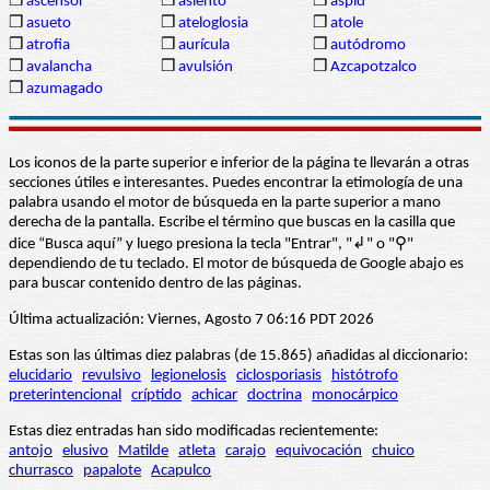
❒
ascensor
❒
asiento
❒
áspid
❒
asueto
❒
ateloglosia
❒
atole
❒
atrofia
❒
aurícula
❒
autódromo
❒
avalancha
❒
avulsión
❒
Azcapotzalco
❒
azumagado
Los iconos de la parte superior e inferior de la página te llevarán a otras
secciones útiles e interesantes. Puedes encontrar la etimología de una
palabra usando el motor de búsqueda en la parte superior a mano
derecha de la pantalla. Escribe el término que buscas en la casilla que
dice “Busca aquí” y luego presiona la tecla "Entrar", "↲" o "⚲"
dependiendo de tu teclado. El motor de búsqueda de Google abajo es
para buscar contenido dentro de las páginas.
Última actualización: Viernes, Agosto 7 06:16 PDT 2026
Estas son las últimas diez palabras (de 15.865) añadidas al diccionario:
elucidario
revulsivo
legionelosis
ciclosporiasis
histótrofo
preterintencional
críptido
achicar
doctrina
monocárpico
Estas diez entradas han sido modificadas recientemente:
antojo
elusivo
Matilde
atleta
carajo
equivocación
chuico
churrasco
papalote
Acapulco