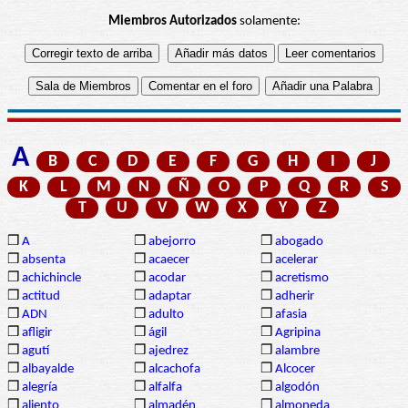
Miembros Autorizados
solamente:
A
B
C
D
E
F
G
H
I
J
K
L
M
N
Ñ
O
P
Q
R
S
T
U
V
W
X
Y
Z
❒
A
❒
abejorro
❒
abogado
❒
absenta
❒
acaecer
❒
acelerar
❒
achichincle
❒
acodar
❒
acretismo
❒
actitud
❒
adaptar
❒
adherir
❒
ADN
❒
adulto
❒
afasia
❒
afligir
❒
ágil
❒
Agripina
❒
agutí
❒
ajedrez
❒
alambre
❒
albayalde
❒
alcachofa
❒
Alcocer
❒
alegría
❒
alfalfa
❒
algodón
❒
aliento
❒
almadén
❒
almoneda