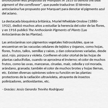
anthocyanin was proposed by Marquart in 1835 to denote the blue
pigment of the
cornflower
", que puede traducirse: El término
antocianina fue propuesto por Marquart para denotar el pigmento azul
del aciano.
La destacada bioquímica británica, Muriel Wheldale Onslow (1880-
1932), dedicó muchos años a estudiar la herencia del color de las flores,
y en 1916 publicó
The Anthocianin Pigments of Plants
(Las
Antocianinas de las Plantas).
Las antocianinas son pigmentos vegetales hidrosolubles, que se
encuentran en las vacuolas celulares de tejidos y órganos, como hojas,
flores, frutos, tallos, semillas y raíces, y dan coloraciones variadas, desde
azul, rojo, púrpura y violeta. Confieren el color otoñal de las hojas de
plantas caducifolias, cuando se aproxima el invierno; el color de muchos
frutos, como las uvas, manzanas, ciruelas, maíz, cebolla y col morada,
arándano, granada; también el color de muchos brotes y hojas tiernas,
etc. Existen diversas opiniones sobre su función en las plantas:
protectores de la radiación ultravioleta, atrayente de insectos
polinizadores, antioxidantes, etc.
- Gracias: Jesús Gerardo Treviño Rodriguez