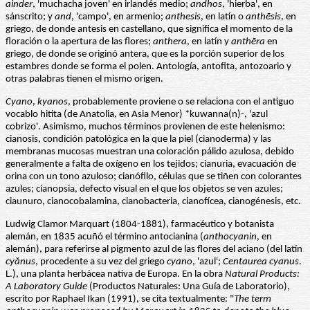
ainder
, 'muchacha joven' en irlandés medio;
andhos
, 'hierba', en
sánscrito; y
and
, 'campo', en armenio;
anthesis
, en latín o
anthēsis
, en
griego, de donde antesis en castellano, que significa el momento de la
floración o la apertura de las flores;
anthera
, en latín y
anthēra
en
griego, de donde se originó antera, que es la porción superior de los
estambres donde se forma el polen. Antología, antofita, antozoario y
otras palabras tienen el mismo origen.
Cyano
,
kyanos
, probablemente proviene o se relaciona con el antiguo
vocablo hitita (de Anatolia, en Asia Menor) *kuwanna(n)-, 'azul
cobrizo'. Asimismo, muchos términos provienen de este helenismo:
cianosis, condición patológica en la que la piel (cianoderma) y las
membranas mucosas muestran una coloración pálido azulosa, debido
generalmente a falta de oxígeno en los tejidos; cianuria, evacuación de
orina con un tono azuloso; cianófilo, células que se tiñen con colorantes
azules; cianopsia, defecto visual en el que los objetos se ven azules;
ciaunuro, cianocobalamina, cianobacteria, cianofícea, cianogénesis, etc.
Ludwig Clamor Marquart (1804-1881), farmacéutico y botanista
alemán, en 1835 acuñó el término antocianina (
anthocyanin
, en
alemán), para referirse al pigmento azul de las flores del aciano (del latín
cyănus
, procedente a su vez del griego
cyano
, 'azul';
Centaurea cyanus
.
L.), una planta herbácea nativa de Europa. En la obra
Natural Products:
A Laboratory Guide
(Productos Naturales: Una Guía de Laboratorio),
escrito por Raphael Ikan (1991), se cita textualmente: "
The
term