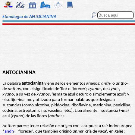
Etimología de ANTOCIANINA
ANTOCIANINA
La palabra
antocianina
viene de los elementos griegos:
anth-
o
antho
-,
de
anthos
, con el significado de 'flor o florecer';
cyano
-, de
kyan
-,
kyano
, a su vez de
kyanos
, 'esmalte azul oscuro o simplemente azul'; y
el sufijo -ina, muy utilizado para formar palabras que designan
sustancias (como nicotina, piridoxina, riboflavina, metionina, penicilina,
codeína, estreptomicina, vaselina, etc.). Literalmente, "sustancia (-ina)
azul (
cyano
) de las flores (
anthos
).
Anthos
parece tener relación de origen con la supuesta raíz indoeuropea
*
andh
-, 'florecer', que también originó
anner
'cría de vaca', en galés;