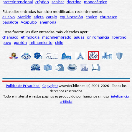
preterintencional
críptido
achicar
doctrina
monocárpico
Estas diez entradas han sido modificadas recientemente:
elusivo
Matilde
atleta
carajo
equivocación
chuico
churrasco
papalote
Acapulco
anémona
Estas fueron las diez entradas más visitadas ayer:
chamaco
etimología
machihembrado
aguas
oniromancia
libertino
pavo
gorrión
refinamiento
chile
Política de Privacidad
-
Copyright
www.deChile.net. (c) 2001-2026 - Todos los
derechos reservados
Todo el material en estas páginas es producido por humanos sin usar
inteligencia
artificial