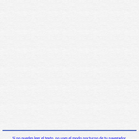
Si no puedes leer el texto, no uses el modo nocturno de tu navegador.