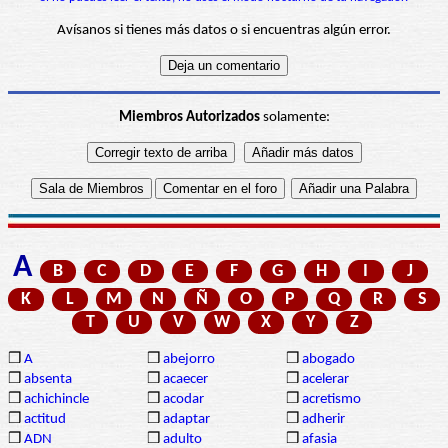
Avísanos si tienes más datos o si encuentras algún error.
Miembros Autorizados
solamente:
A
B
C
D
E
F
G
H
I
J
K
L
M
N
Ñ
O
P
Q
R
S
T
U
V
W
X
Y
Z
❒
A
❒
abejorro
❒
abogado
❒
absenta
❒
acaecer
❒
acelerar
❒
achichincle
❒
acodar
❒
acretismo
❒
actitud
❒
adaptar
❒
adherir
❒
ADN
❒
adulto
❒
afasia