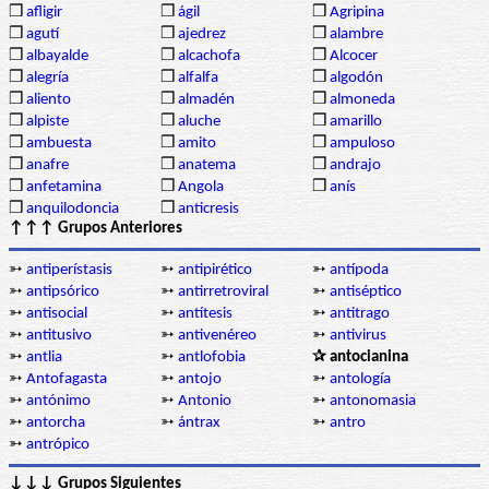
❒
afligir
❒
ágil
❒
Agripina
❒
agutí
❒
ajedrez
❒
alambre
❒
albayalde
❒
alcachofa
❒
Alcocer
❒
alegría
❒
alfalfa
❒
algodón
❒
aliento
❒
almadén
❒
almoneda
❒
alpiste
❒
aluche
❒
amarillo
❒
ambuesta
❒
amito
❒
ampuloso
❒
anafre
❒
anatema
❒
andrajo
❒
anfetamina
❒
Angola
❒
anís
❒
anquilodoncia
❒
anticresis
↑↑↑ Grupos Anteriores
➳
antiperístasis
➳
antipirético
➳
antípoda
➳
antipsórico
➳
antirretroviral
➳
antiséptico
➳
antisocial
➳
antítesis
➳
antitrago
➳
antitusivo
➳
antivenéreo
➳
antivirus
➳
antlia
➳
antlofobia
✰ antocianina
➳
Antofagasta
➳
antojo
➳
antología
➳
antónimo
➳
Antonio
➳
antonomasia
➳
antorcha
➳
ántrax
➳
antro
➳
antrópico
↓↓↓ Grupos Siguientes