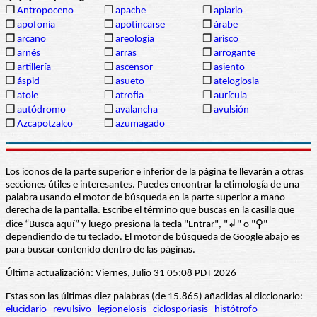
❒
Antropoceno
❒
apache
❒
apiario
❒
apofonía
❒
apotincarse
❒
árabe
❒
arcano
❒
areología
❒
arisco
❒
arnés
❒
arras
❒
arrogante
❒
artillería
❒
ascensor
❒
asiento
❒
áspid
❒
asueto
❒
ateloglosia
❒
atole
❒
atrofia
❒
aurícula
❒
autódromo
❒
avalancha
❒
avulsión
❒
Azcapotzalco
❒
azumagado
Los iconos de la parte superior e inferior de la página te llevarán a otras
secciones útiles e interesantes. Puedes encontrar la etimología de una
palabra usando el motor de búsqueda en la parte superior a mano
derecha de la pantalla. Escribe el término que buscas en la casilla que
dice “Busca aquí” y luego presiona la tecla "Entrar", "↲" o "⚲"
dependiendo de tu teclado. El motor de búsqueda de Google abajo es
para buscar contenido dentro de las páginas.
Última actualización: Viernes, Julio 31 05:08 PDT 2026
Estas son las últimas diez palabras (de 15.865) añadidas al diccionario:
elucidario
revulsivo
legionelosis
ciclosporiasis
histótrofo