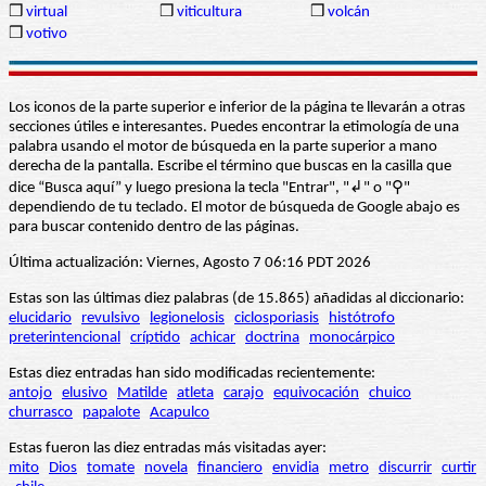
❒
virtual
❒
viticultura
❒
volcán
❒
votivo
Los iconos de la parte superior e inferior de la página te llevarán a otras
secciones útiles e interesantes. Puedes encontrar la etimología de una
palabra usando el motor de búsqueda en la parte superior a mano
derecha de la pantalla. Escribe el término que buscas en la casilla que
dice “Busca aquí” y luego presiona la tecla "Entrar", "↲" o "⚲"
dependiendo de tu teclado. El motor de búsqueda de Google abajo es
para buscar contenido dentro de las páginas.
Última actualización: Viernes, Agosto 7 06:16 PDT 2026
Estas son las últimas diez palabras (de 15.865) añadidas al diccionario:
elucidario
revulsivo
legionelosis
ciclosporiasis
histótrofo
preterintencional
críptido
achicar
doctrina
monocárpico
Estas diez entradas han sido modificadas recientemente:
antojo
elusivo
Matilde
atleta
carajo
equivocación
chuico
churrasco
papalote
Acapulco
Estas fueron las diez entradas más visitadas ayer:
mito
Dios
tomate
novela
financiero
envidia
metro
discurrir
curtir