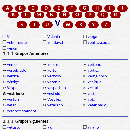
A
B
C
D
E
F
G
H
I
J
K
L
M
N
Ñ
O
P
Q
R
V
S
T
U
W
X
Y
Z
❒
V
❒
Valentín
❒
varga
❒
vehemente
❒
vendaval
❒
ventroscopia
❒
verga
↑↑↑ Grupos Anteriores
➳
versor
➳
versus
➳
vértebra
➳
vertebrado
➳
verter
➳
vertical
➳
vértice
➳
verticilo
➳
vertiginoso
➳
vértigo
➳
vesania
➳
vesícula
➳
Vespa
➳
vespertino
➳
vestal
✰ vestíbulo
➳
vestigio
➳
vestir
➳
vestón
➳
Vesubio
➳
veta
➳
vetar
➳
veterano
➳
veterinario
➳
veterotestament*
↓↓↓ Grupos Siguientes
❒
vetusto
❒
vid
❒
villano