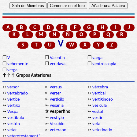
A
B
C
D
E
F
G
H
I
J
K
L
M
N
Ñ
O
P
Q
R
V
S
T
U
W
X
Y
Z
❒
V
❒
Valentín
❒
varga
❒
vehemente
❒
vendaval
❒
ventroscopia
❒
verga
↑↑↑ Grupos Anteriores
➳
versor
➳
versus
➳
vértebra
➳
vertebrado
➳
verter
➳
vertical
➳
vértice
➳
verticilo
➳
vertiginoso
➳
vértigo
➳
vesania
➳
vesícula
➳
Vespa
✰ vespertino
➳
vestal
➳
vestíbulo
➳
vestigio
➳
vestir
➳
vestón
➳
Vesubio
➳
veta
➳
vetar
➳
veterano
➳
veterinario
➳
veterotestament*