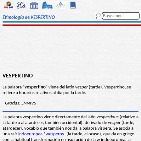
Etimología de VESPERTINO
VESPERTINO
La palabra "
vespertino
" viene del latín
vesper
(tarde). Vespertino, se
refiere a horarios relativos al día por la tarde.
-
Gracias: ENNIVS
La palabra vespertino viene directamente del latín
vespertinus
(relativo a
la tarde o al atardecer, también occidental), derivado de
vesper
(tarde,
atardecer), vocablo que también nos da la palabra víspera. Se asocia a
una raíz
indoeuropea
*
wesperos
- (la tarde, el ocaso), que da en griego,
con la habitual transformación en aspiración de la w indoeuropea, la