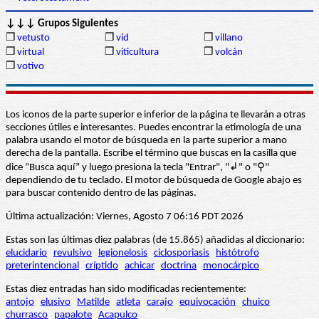
↓↓↓ Grupos Siguientes
❒
vetusto
❒
vid
❒
villano
❒
virtual
❒
viticultura
❒
volcán
❒
votivo
Los iconos de la parte superior e inferior de la página te llevarán a otras
secciones útiles e interesantes. Puedes encontrar la etimología de una
palabra usando el motor de búsqueda en la parte superior a mano
derecha de la pantalla. Escribe el término que buscas en la casilla que
dice “Busca aquí” y luego presiona la tecla "Entrar", "↲" o "⚲"
dependiendo de tu teclado. El motor de búsqueda de Google abajo es
para buscar contenido dentro de las páginas.
Última actualización: Viernes, Agosto 7 06:16 PDT 2026
Estas son las últimas diez palabras (de 15.865) añadidas al diccionario:
elucidario
revulsivo
legionelosis
ciclosporiasis
histótrofo
preterintencional
críptido
achicar
doctrina
monocárpico
Estas diez entradas han sido modificadas recientemente:
antojo
elusivo
Matilde
atleta
carajo
equivocación
chuico
churrasco
papalote
Acapulco