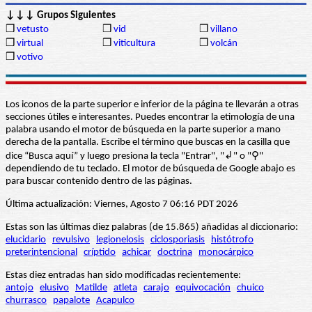
↓↓↓ Grupos Siguientes
❒
vetusto
❒
vid
❒
villano
❒
virtual
❒
viticultura
❒
volcán
❒
votivo
Los iconos de la parte superior e inferior de la página te llevarán a otras
secciones útiles e interesantes. Puedes encontrar la etimología de una
palabra usando el motor de búsqueda en la parte superior a mano
derecha de la pantalla. Escribe el término que buscas en la casilla que
dice “Busca aquí” y luego presiona la tecla "Entrar", "↲" o "⚲"
dependiendo de tu teclado. El motor de búsqueda de Google abajo es
para buscar contenido dentro de las páginas.
Última actualización: Viernes, Agosto 7 06:16 PDT 2026
Estas son las últimas diez palabras (de 15.865) añadidas al diccionario:
elucidario
revulsivo
legionelosis
ciclosporiasis
histótrofo
preterintencional
críptido
achicar
doctrina
monocárpico
Estas diez entradas han sido modificadas recientemente:
antojo
elusivo
Matilde
atleta
carajo
equivocación
chuico
churrasco
papalote
Acapulco