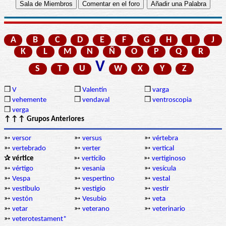
A
B
C
D
E
F
G
H
I
J
K
L
M
N
Ñ
O
P
Q
R
V
S
T
U
W
X
Y
Z
❒
V
❒
Valentín
❒
varga
❒
vehemente
❒
vendaval
❒
ventroscopia
❒
verga
↑↑↑ Grupos Anteriores
➳
versor
➳
versus
➳
vértebra
➳
vertebrado
➳
verter
➳
vertical
✰ vértice
➳
verticilo
➳
vertiginoso
➳
vértigo
➳
vesania
➳
vesícula
➳
Vespa
➳
vespertino
➳
vestal
➳
vestíbulo
➳
vestigio
➳
vestir
➳
vestón
➳
Vesubio
➳
veta
➳
vetar
➳
veterano
➳
veterinario
➳
veterotestament*