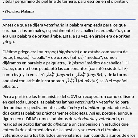
vitela (pergamino de piel fina de ternera, para escribir en él o pintar).
- Gracias: Helena
Antes de que se dijera
veterinario
la palabra empleada para los que
curaban a los animales, especialmente las caballerías, era
albéitar
, que
era una palabra de origen árabe. Esta, a su vez, en árabe era de origen
griego.
El étimo griego era ἱππιατρός (
hippiatrós
) que estaba compuesta de
ἵππος (
híppos
) "caballo" y de ἰατρός (iatrós) "médico", como si
dijéramos en paralelo a psiquiatra, *
hipiatra
"médico de caballos". El
árabe, que no tiene p, adaptó las consonantes (con aféresis de la h-)
como byṭr y lo vocalizó بَيْطَر (
bayṭar
) o بَيْطَار (
bayṭār
), y de la forma
andalusí con artículo incorporado اَلْبَيْطَر (
al-báyṭar
) salió el español
albéitar
.
Pero a partir de los humanistas del s. XVI se recuperaron como cultismo
en casi toda Europa las palabras latinas
veterinaria
y
veterinario
para
denominar respectivamente la
albeitería
y el
albéitar
, quedando estas
dos castizas palabras prácticamente obsoletas. Así es, porque, aunque
figuren en el DRAE como sinónimos de
veterinaria
y
veterinario
, en
realidad se acabó llamando
albéitar
a un campesino sin estudios que
entendía de enfermedades de las bestias y se reservó el término
veterinario
para los titulados universitarios, aun cuando algunos de ellos