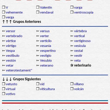
❒
V
❒
Valentín
❒
varga
❒
vehemente
❒
vendaval
❒
ventroscopia
❒
verga
↑↑↑ Grupos Anteriores
➳
versor
➳
versus
➳
vértebra
➳
vertebrado
➳
verter
➳
vertical
➳
vértice
➳
verticilo
➳
vertiginoso
➳
vértigo
➳
vesania
➳
vesícula
➳
Vespa
➳
vespertino
➳
vestal
➳
vestíbulo
➳
vestigio
➳
vestir
➳
vestón
➳
Vesubio
➳
veta
➳
vetar
➳
veterano
✰ veterinario
➳
veterotestament*
↓↓↓ Grupos Siguientes
❒
vetusto
❒
vid
❒
villano
❒
virtual
❒
viticultura
❒
volcán
❒
votivo