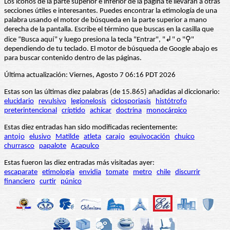
Los iconos de la parte superior e inferior de la página te llevarán a otras
secciones útiles e interesantes. Puedes encontrar la etimología de una
palabra usando el motor de búsqueda en la parte superior a mano
derecha de la pantalla. Escribe el término que buscas en la casilla que
dice “Busca aquí” y luego presiona la tecla "Entrar", "↲" o "⚲"
dependiendo de tu teclado. El motor de búsqueda de Google abajo es
para buscar contenido dentro de las páginas.
Última actualización: Viernes, Agosto 7 06:16 PDT 2026
Estas son las últimas diez palabras (de 15.865) añadidas al diccionario:
elucidario
revulsivo
legionelosis
ciclosporiasis
histótrofo
preterintencional
críptido
achicar
doctrina
monocárpico
Estas diez entradas han sido modificadas recientemente:
antojo
elusivo
Matilde
atleta
carajo
equivocación
chuico
churrasco
papalote
Acapulco
Estas fueron las diez entradas más visitadas ayer:
escaparate
etimología
envidia
tomate
metro
chile
discurrir
financiero
curtir
púnico