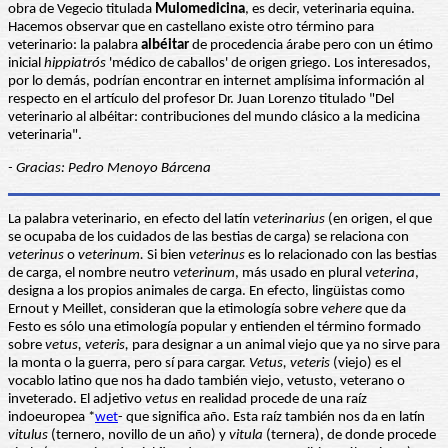
obra de Vegecio titulada
Mulomedicina
, es decir, veterinaria equina.
Hacemos observar que en castellano existe otro término para
veterinario: la palabra
albéitar
de procedencia árabe pero con un étimo
inicial
hippiatrós
'médico de caballos' de origen griego. Los interesados,
por lo demás, podrían encontrar en internet amplísima información al
respecto en el artículo del profesor Dr. Juan Lorenzo titulado "Del
veterinario al albéitar: contribuciones del mundo clásico a la medicina
veterinaria".
- Gracias: Pedro Menoyo Bárcena
La palabra veterinario, en efecto del latín
veterinarius
(en origen, el que
se ocupaba de los cuidados de las bestias de carga) se relaciona con
veterinus
o
veterinum.
Si bien
veterinus
es lo relacionado con las bestias
de carga, el nombre neutro
veterinum
, más usado en plural
veterina
,
designa a los propios animales de carga. En efecto, lingüistas como
Ernout y Meillet, consideran que la etimología sobre
vehere
que da
Festo es sólo una etimología popular y entienden el término formado
sobre
vetus, veteris,
para designar a un animal viejo que ya no sirve para
la monta o la guerra, pero sí para cargar.
V
etus, veteris
(viejo) es el
vocablo latino que nos ha dado también viejo, vetusto, veterano o
inveterado. El adjetivo
vetus
en realidad procede de una raíz
indoeuropea *
wet
- que significa año. Esta raíz también nos da en latín
vitulus
(ternero, novillo de un año) y
vitula
(ternera), de donde procede