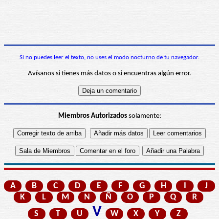
Si no puedes leer el texto, no uses el modo nocturno de tu navegador.
Avísanos si tienes más datos o si encuentras algún error.
Miembros Autorizados
solamente:
A
B
C
D
E
F
G
H
I
J
K
L
M
N
Ñ
O
P
Q
R
V
S
T
U
W
X
Y
Z