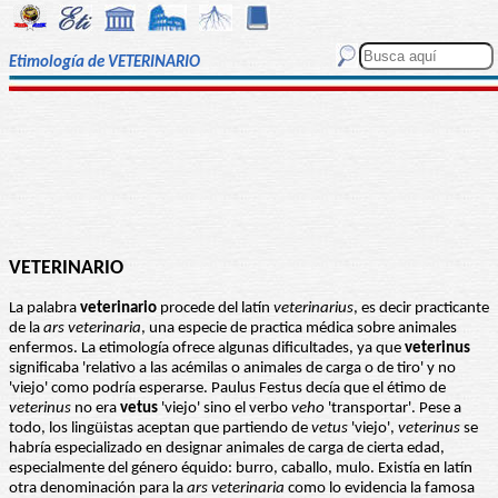
Etimología de VETERINARIO
VETERINARIO
La palabra
veterinario
procede del latín
veterinarius
, es decir practicante
de la
ars veterinaria
, una especie de practica médica sobre animales
enfermos. La etimología ofrece algunas dificultades, ya que
veterinus
significaba 'relativo a las acémilas o animales de carga o de tiro' y no
'viejo' como podría esperarse. Paulus Festus decía que el étimo de
veterinus
no era
vetus
'viejo' sino el verbo
veho
'transportar'. Pese a
todo, los lingüistas aceptan que partiendo de
vetus
'viejo',
veterinus
se
habría especializado en designar animales de carga de cierta edad,
especialmente del género équido: burro, caballo, mulo. Existía en latín
otra denominación para la
ars veterinaria
como lo evidencia la famosa