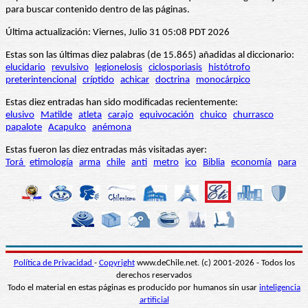
para buscar contenido dentro de las páginas.
Última actualización: Viernes, Julio 31 05:08 PDT 2026
Estas son las últimas diez palabras (de 15.865) añadidas al diccionario:
elucidario
revulsivo
legionelosis
ciclosporiasis
histótrofo
preterintencional
críptido
achicar
doctrina
monocárpico
Estas diez entradas han sido modificadas recientemente:
elusivo
Matilde
atleta
carajo
equivocación
chuico
churrasco
papalote
Acapulco
anémona
Estas fueron las diez entradas más visitadas ayer:
Torá
etimología
arma
chile
anti
metro
ico
Biblia
economía
para
Política de Privacidad
-
Copyright
www.deChile.net. (c) 2001-2026 - Todos los
derechos reservados
Todo el material en estas páginas es producido por humanos sin usar
inteligencia
artificial