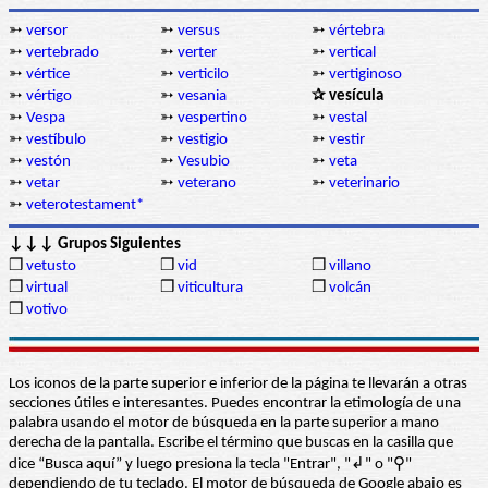
➳
versor
➳
versus
➳
vértebra
➳
vertebrado
➳
verter
➳
vertical
➳
vértice
➳
verticilo
➳
vertiginoso
➳
vértigo
➳
vesania
✰ vesícula
➳
Vespa
➳
vespertino
➳
vestal
➳
vestíbulo
➳
vestigio
➳
vestir
➳
vestón
➳
Vesubio
➳
veta
➳
vetar
➳
veterano
➳
veterinario
➳
veterotestament*
↓↓↓ Grupos Siguientes
❒
vetusto
❒
vid
❒
villano
❒
virtual
❒
viticultura
❒
volcán
❒
votivo
Los iconos de la parte superior e inferior de la página te llevarán a otras
secciones útiles e interesantes. Puedes encontrar la etimología de una
palabra usando el motor de búsqueda en la parte superior a mano
derecha de la pantalla. Escribe el término que buscas en la casilla que
dice “Busca aquí” y luego presiona la tecla "Entrar", "↲" o "⚲"
dependiendo de tu teclado. El motor de búsqueda de Google abajo es