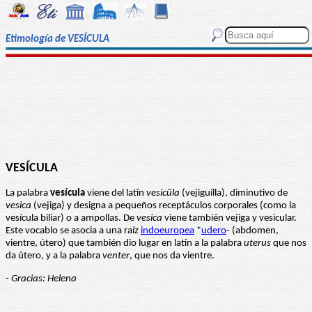
Etimología de VESÍCULA
VESÍCULA
La palabra
vesícula
viene del latín
vesicŭla
(vejiguilla), diminutivo de
vesica
(vejiga) y designa a pequeños receptáculos corporales (como la
vesícula biliar) o a ampollas. De
vesica
viene también vejiga y vesicular.
Este vocablo se asocia a una raíz
indoeuropea
*
udero
- (abdomen,
vientre, útero) que también dio lugar en latín a la palabra
uterus
que nos
da útero, y a la palabra
venter
, que nos da vientre.
- Gracias: Helena