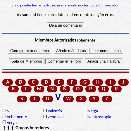
Si no puedes leer el texto, no uses el modo nocturno de tu navegador.
Avísanos si tienes más datos o si encuentras algún error.
Miembros Autorizados
solamente:
A
B
C
D
E
F
G
H
I
J
K
L
M
N
Ñ
O
P
Q
R
V
S
T
U
W
X
Y
Z
❒
V
❒
Valentín
❒
varga
❒
vehemente
❒
vendaval
❒
ventroscopia
❒
verga
↑↑↑ Grupos Anteriores