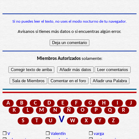
Si no puedes leer el texto, no uses el modo nocturno de tu navegador.
Avísanos si tienes más datos o si encuentras algún error.
Miembros Autorizados
solamente:
A
B
C
D
E
F
G
H
I
J
K
L
M
N
Ñ
O
P
Q
R
V
S
T
U
W
X
Y
Z
❒
V
❒
Valentín
❒
varga