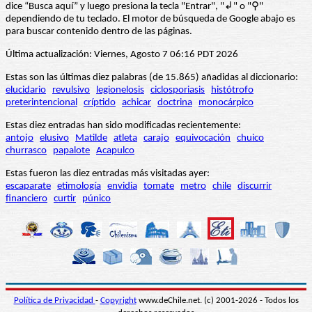
dice “Busca aquí” y luego presiona la tecla "Entrar", "↲" o "⚲"
dependiendo de tu teclado. El motor de búsqueda de Google abajo es
para buscar contenido dentro de las páginas.
Última actualización: Viernes, Agosto 7 06:16 PDT 2026
Estas son las últimas diez palabras (de 15.865) añadidas al diccionario:
elucidario
revulsivo
legionelosis
ciclosporiasis
histótrofo
preterintencional
críptido
achicar
doctrina
monocárpico
Estas diez entradas han sido modificadas recientemente:
antojo
elusivo
Matilde
atleta
carajo
equivocación
chuico
churrasco
papalote
Acapulco
Estas fueron las diez entradas más visitadas ayer:
escaparate
etimología
envidia
tomate
metro
chile
discurrir
financiero
curtir
púnico
Política de Privacidad
-
Copyright
www.deChile.net. (c) 2001-2026 - Todos los