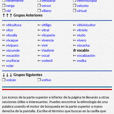
❒
vehemente
❒
vendaval
❒
ventroscopia
❒
verga
❒
versor
❒
vetusto
❒
vid
❒
villano
❒
virtual
↑↑↑ Grupos Anteriores
➳
viticultura
➳
vitiligo
➳
vitivinicultor
➳
vítor
➳
vitral
➳
vitriolo
➳
vitualla
➳
vituperio
➳
viudo
➳
vivaque
➳
vivencia
➳
vivero
➳
vivíparo
➳
vivir
➳
vizcacha
➳
vizconde
➳
Vladimir
✰ vocablo
➳
vocación
➳
vocal
➳
vocalización
➳
vociferar
➳
vodevil
➳
vodka
➳
volar
↓↓↓ Grupos Siguientes
❒
volcán
❒
votivo
Los iconos de la parte superior e inferior de la página te llevarán a otras
secciones útiles e interesantes. Puedes encontrar la etimología de una
palabra usando el motor de búsqueda en la parte superior a mano
derecha de la pantalla. Escribe el término que buscas en la casilla que