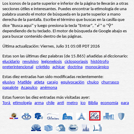
Los iconos de la parte superior e inferior de la página te llevarán a otras
secciones útiles e interesantes. Puedes encontrar la etimología de una
palabra usando el motor de búsqueda en la parte superior a mano
derecha de la pantalla. Escribe el término que buscas en la casilla que
dice “Busca aquí” y luego presiona la tecla "Entrar", "↲" o "⚲"
dependiendo de tu teclado. El motor de búsqueda de Google abajo es
para buscar contenido dentro de las páginas.
Última actualización: Viernes, Julio 31 05:08 PDT 2026
Estas son las últimas diez palabras (de 15.865) añadidas al diccionario:
elucidario
revulsivo
legionelosis
ciclosporiasis
histótrofo
preterintencional
críptido
achicar
doctrina
monocárpico
Estas diez entradas han sido modificadas recientemente:
elusivo
Matilde
atleta
carajo
equivocación
chuico
churrasco
papalote
Acapulco
anémona
Estas fueron las diez entradas más visitadas ayer:
Torá
etimología
arma
chile
anti
metro
ico
Biblia
economía
para