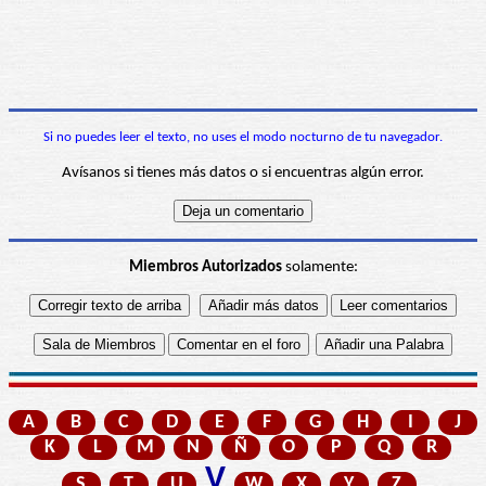
Si no puedes leer el texto, no uses el modo nocturno de tu navegador.
Avísanos si tienes más datos o si encuentras algún error.
Miembros Autorizados
solamente:
A
B
C
D
E
F
G
H
I
J
K
L
M
N
Ñ
O
P
Q
R
V
S
T
U
W
X
Y
Z