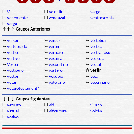
❒
V
❒
Valentín
❒
varga
❒
vehemente
❒
vendaval
❒
ventroscopia
❒
verga
↑↑↑ Grupos Anteriores
➳
versor
➳
versus
➳
vértebra
➳
vertebrado
➳
verter
➳
vertical
➳
vértice
➳
verticilo
➳
vertiginoso
➳
vértigo
➳
vesania
➳
vesícula
➳
Vespa
➳
vespertino
➳
vestal
➳
vestíbulo
➳
vestigio
✰ vestir
➳
vestón
➳
Vesubio
➳
veta
➳
vetar
➳
veterano
➳
veterinario
➳
veterotestament*
↓↓↓ Grupos Siguientes
❒
vetusto
❒
vid
❒
villano
❒
virtual
❒
viticultura
❒
volcán
❒
votivo