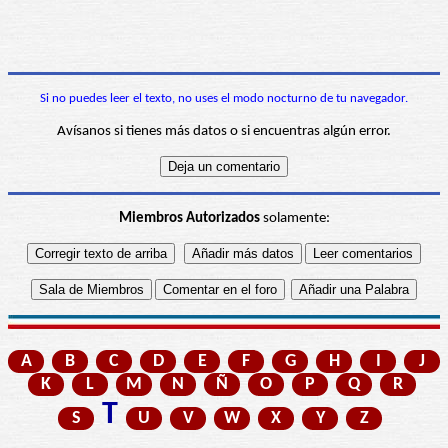
Si no puedes leer el texto, no uses el modo nocturno de tu navegador.
Avísanos si tienes más datos o si encuentras algún error.
Miembros Autorizados
solamente:
A
B
C
D
E
F
G
H
I
J
K
L
M
N
Ñ
O
P
Q
R
T
S
U
V
W
X
Y
Z