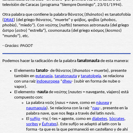
televisión de Caracas (programa "Siempre Domingo", 23/01/1994).
Otra palabra que contiene la palabra θάνατος (
thánatos
) es tanatofobia
(
DRAE
) (del griego θάνατος, "muerte" y φόβος, φοβία (
phobos
,
phobia
), "miedo"). Con ναύτης (
naftis
) tenemos astronauta (del griego
ἂστρο (
astro
) "estrella"), cosmonauta (del griego κόσμος (
kosmos
)
"mundo"), etc.
- Gracias: PAGOT
Podemos hacer la radicación de la palabra
tanatonauta
de esta manera:
El elemento
tanato
- de θάνατος (
thanatos
= muerte), presente
también en
eutanasia
,
tanatonauta
y
tanatología
, se relaciona
con una raíz
indoeuropea
*
dheu
- (subir en forma de nube o
vapor).
El elemento -
nauta
de ναύτης (
nautes
= navegante, viajero) está
compuesto con:
La palabra ναῦς (
naus
= nave, como en
náusea
y
naumaquia
). Se relaciona con la raíz *
nau
-, presente en la
palabra nave, que nos llega a través del latín
navis
.
El
sufijo
-της (-tes = agente, como en
diabetes
,
Sócrates
,
sorites
y
Éufrates
). Este sufijo se adaptó al latín con la
forma -ta que es la que permaneció en castellano y de ahí