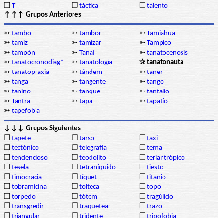
❒
T
❒
táctica
❒
talento
↑↑↑ Grupos Anteriores
➳
tambo
➳
tambor
➳
Tamiahua
➳
tamiz
➳
tamizar
➳
Tampico
➳
tampón
➳
Tanaj
➳
tanatocenosis
➳
tanatocronodiag*
➳
tanatología
✰ tanatonauta
➳
tanatopraxia
➳
tándem
➳
tañer
➳
tanga
➳
tangente
➳
tango
➳
tanino
➳
tanque
➳
tantalio
➳
Tantra
➳
tapa
➳
tapatío
➳
tapefobia
↓↓↓ Grupos Siguientes
❒
tapete
❒
tarso
❒
taxi
❒
tectónico
❒
telegrafía
❒
tema
❒
tendencioso
❒
teodolito
❒
teriantrópico
❒
tesela
❒
tetraníquido
❒
tiesto
❒
timocracia
❒
tíquet
❒
titanio
❒
tobramicina
❒
tolteca
❒
topo
❒
torpedo
❒
tótem
❒
tragúlido
❒
transgredir
❒
traquetear
❒
trazo
❒
triangular
❒
tridente
❒
tripofobia