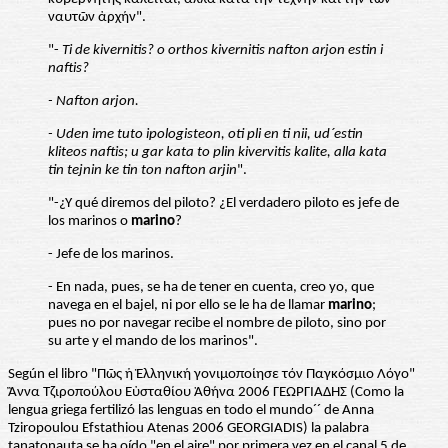
ναυτῶν ἀρχήν".
"-
Ti de kivernitis? o orthos kivernitis nafton arjon estin i
naftis?
- Nafton arjon.
- Uden ime tuto ipologisteon, oti pli en ti nii, ud´estin
kliteos naftis; u gar kata to plin kivervitis kalite, alla kata
tin tejnin ke tin ton nafton arjin
".
"-¿Y qué diremos del piloto? ¿El verdadero piloto es jefe de
los marinos o
marino
?
- Jefe de los marinos.
- En nada, pues, se ha de tener en cuenta, creo yo, que
navega en el bajel, ni por ello se le ha de llamar
marino
;
pues no por navegar recibe el nombre de piloto, sino por
su arte y el mando de los marinos".
Según el libro "Πῶς ἡ Ἑλληνική γονιμοποίησε τόν Παγκόσμιο Λόγο"
Ἂννα Τζιροπούλου Εὐσταθίου Ἀθήνα 2006 ΓΕΩΡΓΙΑΔΗΣ (Como la
lengua griega fertilizó las lenguas en todo el mundo´´ de Anna
Tziropoulou Efstathiou Atenas 2006 GEORGIADIS) la palabra
tanatonauta se ha oído "en el aire" por primera vez en el canal 5 de