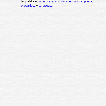
las palabras:
anacoreta
,
apóstata
,
eucariota
,
poeta
,
procariota
y
terapeuta
.