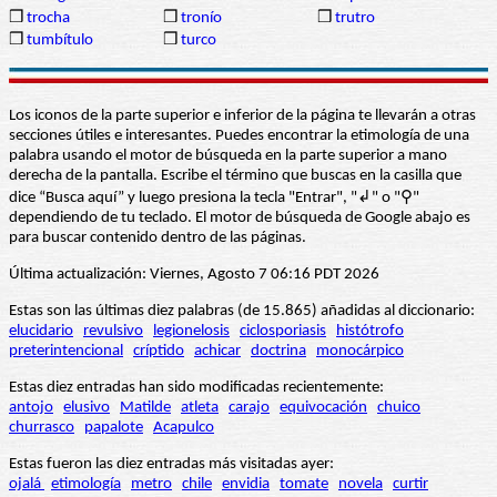
❒
trocha
❒
tronío
❒
trutro
❒
tumbítulo
❒
turco
Los iconos de la parte superior e inferior de la página te llevarán a otras
secciones útiles e interesantes. Puedes encontrar la etimología de una
palabra usando el motor de búsqueda en la parte superior a mano
derecha de la pantalla. Escribe el término que buscas en la casilla que
dice “Busca aquí” y luego presiona la tecla "Entrar", "↲" o "⚲"
dependiendo de tu teclado. El motor de búsqueda de Google abajo es
para buscar contenido dentro de las páginas.
Última actualización: Viernes, Agosto 7 06:16 PDT 2026
Estas son las últimas diez palabras (de 15.865) añadidas al diccionario:
elucidario
revulsivo
legionelosis
ciclosporiasis
histótrofo
preterintencional
críptido
achicar
doctrina
monocárpico
Estas diez entradas han sido modificadas recientemente:
antojo
elusivo
Matilde
atleta
carajo
equivocación
chuico
churrasco
papalote
Acapulco
Estas fueron las diez entradas más visitadas ayer:
ojalá
etimología
metro
chile
envidia
tomate
novela
curtir