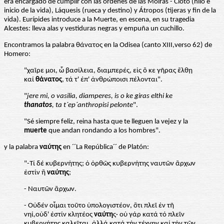
era encargado de cumplir con las órdenes de las Moiras - Cloto (hilo e
inicio de la vida), Láquesis (rueca y destino) y Átropos (tijeras y fin de la
vida). Eurípides introduce a la Muerte, en escena, en su tragedia
Alcestes: lleva alas y vestiduras negras y empuña un cuchillo.
Encontramos la palabra θάνατος en la Odisea (canto XIII,verso 62) de
Homero:
"χαῖρε μοι, ὦ βασίλεια, διαμπερές, εἰς ὃ κε γῆρας ἒλθῃ
καί
θάνατος
, τά τ' ἐπ' ἀνθρώποισι πέλονται".
"
jere mi, o vasilia, diamperes, is o ke giras elthi ke
thanatos
, ta t´ep´anthropisi pelonte
".
"Sé siempre feliz, reina hasta que te lleguen la vejez y la
muerte
que andan rondando a los hombres".
y la palabra
ναύτης
en ´´La República´´ de Platón:
"-Τί δέ κυβερνήτης; ὁ ὀρθῶς κυβερνήτης ναυτῶν ἂρχων
ἐστίν ἢ
ναύτης
;
- Nαυτῶν ἂρχων.
- Οὐδέν οἶμαι τοῦτο ὑπολογιστέον, ὃτι πλεῖ ἐν τῆ
νηί,οὐδ' ἐστίν κλητέος
ναύτη
ς· οὐ γάρ κατά τό πλεῖν
κυβερνήτης καλεῖται, ἀλλά κατά τήν τέχνην καί τήν τῶν