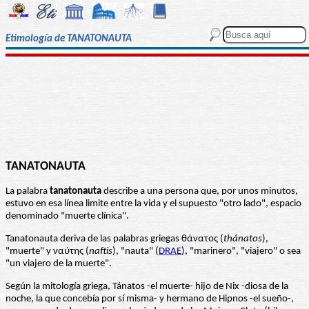
Etimología de TANATONAUTA
TANATONAUTA
La palabra
tanatonauta
describe a una persona que, por unos minutos,
estuvo en esa línea limite entre la vida y el supuesto "otro lado", espacio
denominado "muerte clínica".
Tanatonauta deriva de las palabras griegas θάνατος (
thánatos
),
"muerte" y ναύτης (
naftis
), "nauta" (
DRAE
), "marinero", "viajero" o sea
"un viajero de la muerte".
Según la mitología griega, Tánatos -el muerte- hijo de Nix -diosa de la
noche, la que concebía por sí misma- y hermano de Hipnos -el sueño-,