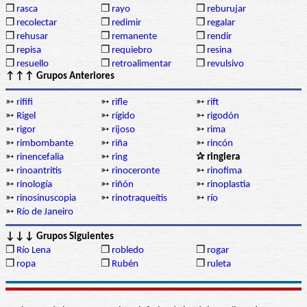
❒
rasca
❒
rayo
❒
reburujar
❒
recolectar
❒
redimir
❒
regalar
❒
rehusar
❒
remanente
❒
rendir
❒
repisa
❒
requiebro
❒
resina
❒
resuello
❒
retroalimentar
❒
revulsivo
↑↑↑ Grupos Anteriores
➳
rififi
➳
rifle
➳
rift
➳
Rigel
➳
rígido
➳
rigodón
➳
rigor
➳
rijoso
➳
rima
➳
rimbombante
➳
riña
➳
rincón
➳
rinencefalia
➳
ring
✰ ringlera
➳
rinoantritis
➳
rinoceronte
➳
rinofima
➳
rinología
➳
riñón
➳
rinoplastia
➳
rinosinuscopia
➳
rinotraqueítis
➳
río
➳
Río de Janeiro
↓↓↓ Grupos Siguientes
❒
Río Lena
❒
robledo
❒
rogar
❒
ropa
❒
Rubén
❒
ruleta