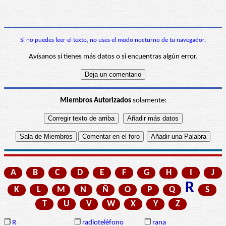
Si no puedes leer el texto, no uses el modo nocturno de tu navegador.
Avísanos si tienes más datos o si encuentras algún error.
Miembros Autorizados
solamente:
A
B
C
D
E
F
G
H
I
J
R
K
L
M
N
Ñ
O
P
Q
S
T
U
V
W
X
Y
Z
❒
R
❒
radioteléfono
❒
rana