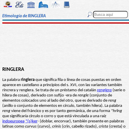
Etimología de RINGLERA
RINGLERA
La palabra
ringlera
que significa fila o línea de cosas puestas en orden
aparece en castellano a principios del s. XVI, con las variantes también
rincrera y renglera. Se trata de un préstamo del catalán
renglera
(serie o
hilera de cosas), derivado con sufijo -era de
rengle
(conjunto de
elementos colocados uno al lado del otro, que es derivado de
reng
(anillo o conjunto de elementos en círculo, también hilera). La palabra
reng
viene del fráncico y es por tanto germánica, de una forma
*hrĭng
que significaría círculo o corro y que está vinculada a una raíz
indoeuropea
*(s)ker
- (doblar, encorvar), también presente en palabras
latinas como
curvus
(curvo),
crinis
(crin, cabello rizado),
crista
(cresta) o