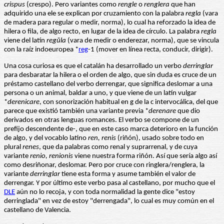
crispus
(crespo). Pero variantes como
rengle
o
renglera
que han
adquirido una ele se explican por cruzamiento con la palabra
regla
(vara
de madera para regular o medir, norma), lo cual ha reforzado la idea de
hilera o fila, de algo recto, en lugar de la idea de círculo. La palabra
regla
viene del latín
regŭla
(vara de medir o enderezar, norma), que se vincula
con la raíz indoeuropea *
reg
-1 (mover en línea recta, conducir, dirigir).
Una cosa curiosa es que el catalán ha desarrollado un verbo
derringlar
para desbaratar la hilera o el orden de algo, que sin duda es cruce de un
préstamo castellano del verbo derrengar, que significa deslomar a una
persona o un animal, baldar a uno, y que viene de un latín vulgar
*
derenicare
, con sonorización habitual en g de la c intervocálica, del que
parece que existió también una variante previa *
derenare
que dio
derivados en otras lenguas romances. El verbo se compone de un
prefijo descendente de-, que en este caso marca deterioro en la función
de algo, y del vocablo latino
ren, renis
(riñón), usado sobre todo en
plural
renes
, que da palabras como renal y suprarrenal, y de cuya
variante
renio, renionis
viene nuestra forma riñón. Así que sería algo así
como desriñonar, deslomar. Pero por cruce con ringlera/renglera, la
variante
derringlar
tiene esta forma y asume también el valor de
derrengar. Y por último este verbo pasa al castellano, por mucho que el
DLE
aún no lo recoja, y con toda normalidad la gente dice "estoy
derringlada" en vez de estoy "derrengada", lo cual es muy común en el
castellano de Valencia.