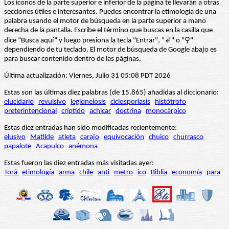
Los iconos de la parte superior e inferior de la página te llevarán a otras
secciones útiles e interesantes. Puedes encontrar la etimología de una
palabra usando el motor de búsqueda en la parte superior a mano
derecha de la pantalla. Escribe el término que buscas en la casilla que
dice “Busca aquí” y luego presiona la tecla "Entrar", "↲" o "⚲"
dependiendo de tu teclado. El motor de búsqueda de Google abajo es
para buscar contenido dentro de las páginas.
Última actualización: Viernes, Julio 31 05:08 PDT 2026
Estas son las últimas diez palabras (de 15.865) añadidas al diccionario:
elucidario
revulsivo
legionelosis
ciclosporiasis
histótrofo
preterintencional
críptido
achicar
doctrina
monocárpico
Estas diez entradas han sido modificadas recientemente:
elusivo
Matilde
atleta
carajo
equivocación
chuico
churrasco
papalote
Acapulco
anémona
Estas fueron las diez entradas más visitadas ayer:
Torá
etimología
arma
chile
anti
metro
ico
Biblia
economía
para