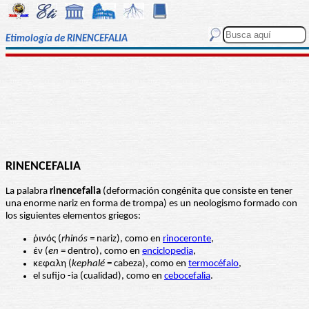
Etimología de RINENCEFALIA
RINENCEFALIA
La palabra
rinencefalia
(deformación congénita que consiste en tener
una enorme nariz en forma de trompa) es un neologismo formado con
los siguientes elementos griegos:
ῥινός (
rhinós =
nariz), como en
rinoceronte
,
ἐν (
en
= dentro), como en
enciclopedia
,
κεφαλη (
kephalé
= cabeza), como en
termocéfalo
,
el sufijo -ia (cualidad), como en
cebocefalia
.