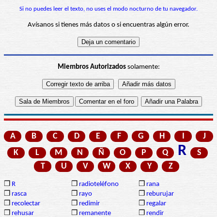
Si no puedes leer el texto, no uses el modo nocturno de tu navegador.
Avísanos si tienes más datos o si encuentras algún error.
Miembros Autorizados
solamente:
A
B
C
D
E
F
G
H
I
J
R
K
L
M
N
Ñ
O
P
Q
S
T
U
V
W
X
Y
Z
❒
R
❒
radioteléfono
❒
rana
❒
rasca
❒
rayo
❒
reburujar
❒
recolectar
❒
redimir
❒
regalar
❒
rehusar
❒
remanente
❒
rendir