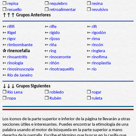
❒
repisa
❒
requiebro
❒
resina
❒
resuello
❒
retroalimentar
❒
revulsivo
↑↑↑ Grupos Anteriores
➳
rififi
➳
rifle
➳
rift
➳
Rigel
➳
rígido
➳
rigodón
➳
rigor
➳
rijoso
➳
rima
➳
rimbombante
➳
riña
➳
rincón
✰ rinencefalia
➳
ring
➳
ringlera
➳
rinoantritis
➳
rinoceronte
➳
rinofima
➳
rinología
➳
riñón
➳
rinoplastia
➳
rinosinuscopia
➳
rinotraqueítis
➳
río
➳
Río de Janeiro
↓↓↓ Grupos Siguientes
❒
Río Lena
❒
robledo
❒
rogar
❒
ropa
❒
Rubén
❒
ruleta
Los iconos de la parte superior e inferior de la página te llevarán a otras
secciones útiles e interesantes. Puedes encontrar la etimología de una
palabra usando el motor de búsqueda en la parte superior a mano
derecha de la pantalla. Escribe el término que buscas en la casilla que