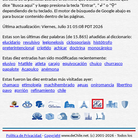
dice “Busca aquí” y luego presiona la tecla "Entrar", "↲" o "⚲"
dependiendo de tu teclado. El motor de búsqueda de Google abajo es
para buscar contenido dentro de las páginas.
Última actualización: Viernes, Julio 31 05:08 PDT 2026
Estas son las últimas diez palabras (de 15.865) añadidas al diccionario:
elucidario
revulsivo
legionelosis
ciclosporiasis
histótrofo
preterintencional
críptido
achicar
doctrina
monocárpico
Estas diez entradas han sido modificadas recientemente:
elusivo
Matilde
atleta
carajo
equivocación
chuico
churrasco
papalote
Acapulco
anémona
Estas fueron las diez entradas más visitadas ayer:
chamaco
etimología
machihembrado
aguas
oniromancia
libertino
pavo
gorrión
refinamiento
chile
Política de Privacidad
-
Copyright
www.deChile.net. (c) 2001-2026 - Todos los