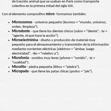
de tracción animal que se usaban en París como transporte
colectivo en la primera mitad del siglo XIX.
Con el elemento compositivo
micro
- formamos también:
Microcosmos
- universo pequeño (
kosmos
= "mundo, universo,
orden, limpieza").
Microdonte
- que tiene los dientes chicos (
odon
= "diente",
-te
=
"agente, el que hace la acción").
Microelectrónica
- diseño y producción de material muy
pequeño para el almacenamiento y transmisión de la información
mediante corrientes eléctricas (
elektron
= "ámbar, luego
electricidad",
-iko
= "relativo a").
Microfonia
- sonidos muy leves (
phone
= "sonido",
-ia
=
"cualidad").
Microlito
- piedra pequeña (
lithos
= "piedra").
Micropodo
- que tiene las patas chicas (
podos
= "pie").