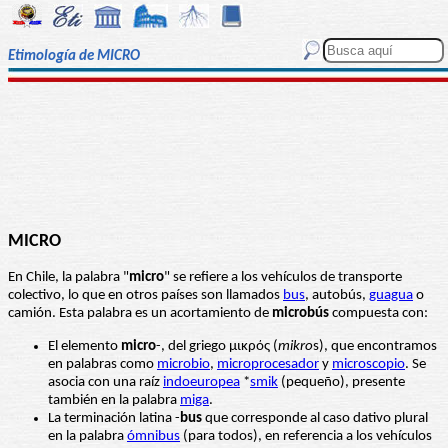
Etimología de MICRO
MICRO
En Chile, la palabra "
micro
" se refiere a los vehículos de transporte
colectivo, lo que en otros países son llamados
bus
, autobús,
guagua
o
camión. Esta palabra es un acortamiento de
microbús
compuesta con:
El elemento
micro
-, del griego μικρός (
mikro
s), que encontramos
en palabras como
microbio
,
microprocesador
y
microscopio
. Se
asocia con una raíz
indoeuropea
*
smik
(pequeño), presente
también en la palabra
miga
.
La terminación latina -
bus
que corresponde al caso dativo plural
en la palabra
ómnibus
(para todos), en referencia a los vehículos