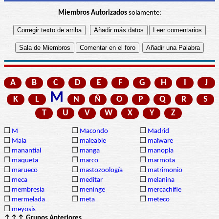
Miembros Autorizados
solamente:
A
B
C
D
E
F
G
H
I
J
M
K
L
N
Ñ
O
P
Q
R
S
T
U
V
W
X
Y
Z
❒
M
❒
Macondo
❒
Madrid
❒
Maia
❒
maleable
❒
malware
❒
manantial
❒
manga
❒
manopla
❒
maqueta
❒
marco
❒
marmota
❒
marueco
❒
mastozoología
❒
matrimonio
❒
meca
❒
meditar
❒
melanina
❒
membresía
❒
meninge
❒
mercachifle
❒
mermelada
❒
meta
❒
meteco
❒
meyosis
↑↑↑ Grupos Anteriores