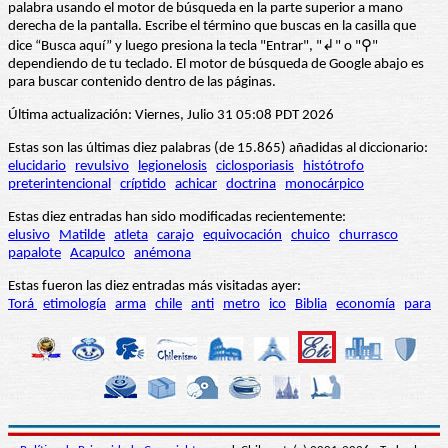
palabra usando el motor de búsqueda en la parte superior a mano
derecha de la pantalla. Escribe el término que buscas en la casilla que
dice “Busca aquí” y luego presiona la tecla "Entrar", "↲" o "⚲"
dependiendo de tu teclado. El motor de búsqueda de Google abajo es
para buscar contenido dentro de las páginas.
Última actualización: Viernes, Julio 31 05:08 PDT 2026
Estas son las últimas diez palabras (de 15.865) añadidas al diccionario:
elucidario
revulsivo
legionelosis
ciclosporiasis
histótrofo
preterintencional
críptido
achicar
doctrina
monocárpico
Estas diez entradas han sido modificadas recientemente:
elusivo
Matilde
atleta
carajo
equivocación
chuico
churrasco
papalote
Acapulco
anémona
Estas fueron las diez entradas más visitadas ayer:
Torá
etimología
arma
chile
anti
metro
ico
Biblia
economía
para