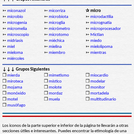
➳
miconazol
➳
micorriza
✰ micro
➳
microbio
➳
microbiota
➳
microdactilia
➳
microgenia
➳
microglia
➳
micrognatia
➳
micromelia
➳
micrómetro
➳
microprocesador
➳
microscopio
➳
microtomo
➳
Mictlan
➳
midriasis
➳
miéchica
➳
miedo
➳
miel
➳
mielina
➳
mielolipoma
➳
mieloma
➳
miembro
➳
mientras
➳
miércoles
↓↓↓ Grupos Siguientes
❒
mierda
❒
mimetismo
❒
miocardio
❒
miroteca
❒
místico
❒
modelar
❒
mojama
❒
molote
❒
monitor
❒
monóxido
❒
mordaz
❒
mortadela
❒
motel
❒
muela
❒
multitudinario
❒
musófago
Los iconos de la parte superior e inferior de la página te llevarán a otras
secciones útiles e interesantes. Puedes encontrar la etimología de una