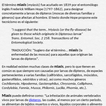
El término
miasis
(
myiasis
) fue acuñado en 1839 por el entomólogo
inglés Frederick William Hope (1797-1862), para designar
concretamente a larvas de dípteros (moscas de diversas familias y
géneros) que afectan al hombre. El texto donde Hope propone este
tecnicismo es el siguiente:
"I suggest that the term.. Myiasis (or the fly-disease) be
given to those which originate in Dipterous larvæ"
Trans. Entomol. Soc. 2 258. Transactions of the
Entomological Society.
TRADUCCIÓN: "Sugiero dar el término...
miasis
(la
enfermedad de las moscas) para aquellas que originan las
larvas de dípteros".
En realidad existen muchas clases de
miasis
, pero lo que tienen en
común es que siempre son causadas por larvas de dípteros, de especies
pertenecientes a varias familias (califóridos, sarcofágidos, múscidos,
gasterofílidos, oéstridos y otras), así como muchos géneros
Cochliomyia
,
Hipoderma
,
Gasterophilus
,
Chrysomia
,
Calliphora
,
Cordylobia
,
Fannia
,
Musca
,
Philornis
,
Lucilia
,
Phornia
, etc.).
Miasis
puede definirse como: "La infestación de animales vertebrados
vivos por larvas de
dípteros
, las cuales, al menos por un cierto periodo,
se alimentan de tejidos muertos o vivos, líquidos corporales o alimento