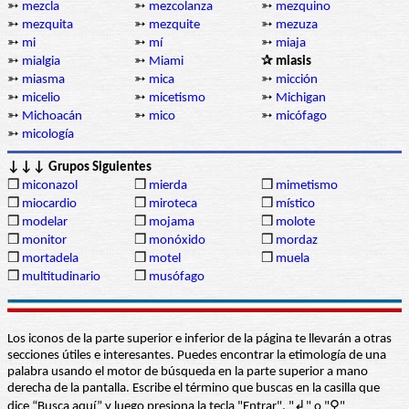
➳
mezcla
➳
mezcolanza
➳
mezquino
➳
mezquita
➳
mezquite
➳
mezuza
➳
mi
➳
mí
➳
miaja
➳
mialgia
➳
Miami
✰ miasis
➳
miasma
➳
mica
➳
micción
➳
micelio
➳
micetismo
➳
Michigan
➳
Michoacán
➳
mico
➳
micófago
➳
micología
↓↓↓ Grupos Siguientes
❒
miconazol
❒
mierda
❒
mimetismo
❒
miocardio
❒
miroteca
❒
místico
❒
modelar
❒
mojama
❒
molote
❒
monitor
❒
monóxido
❒
mordaz
❒
mortadela
❒
motel
❒
muela
❒
multitudinario
❒
musófago
Los iconos de la parte superior e inferior de la página te llevarán a otras
secciones útiles e interesantes. Puedes encontrar la etimología de una
palabra usando el motor de búsqueda en la parte superior a mano
derecha de la pantalla. Escribe el término que buscas en la casilla que
dice “Busca aquí” y luego presiona la tecla "Entrar", "↲" o "⚲"