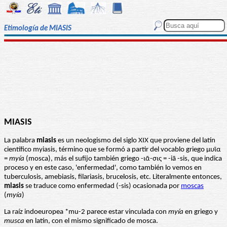
Etimología de MIASIS
MIASIS
La palabra
miasis
es un neologismo del siglo XIX que proviene del latín
científico myiasis, término que se formó a partir del vocablo griego μυῖα
=
myía
(mosca), más el sufijo también griego -ιᾱ-σις = -iā -sis, que indica
proceso y en este caso, 'enfermedad', como también lo vemos en
tuberculosis, amebiasis, filariasis, brucelosis, etc. Literalmente entonces,
miasis
se traduce como enfermedad (-sis) ocasionada por
moscas
(
myía
)
La raíz indoeuropea *mu-2 parece estar vinculada con
myía
en griego y
musca
en latín, con el mismo significado de mosca.