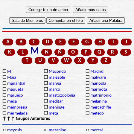
A
B
C
D
E
F
G
H
I
J
M
K
L
N
Ñ
O
P
Q
R
S
T
U
V
W
X
Y
Z
❒
M
❒
Macondo
❒
Madrid
❒
Maia
❒
maleable
❒
malware
❒
manantial
❒
manga
❒
manopla
❒
maqueta
❒
marco
❒
marmota
❒
marueco
❒
mastozoología
❒
matrimonio
❒
meca
❒
meditar
❒
melanina
❒
membresía
❒
meninge
❒
mercachifle
❒
mermelada
❒
meta
❒
meteco
↑↑↑ Grupos Anteriores
➳
meyosis
➳
mezanine
➳
mezcal