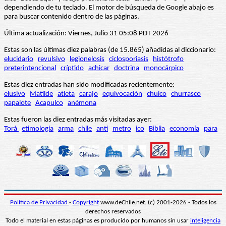
dependiendo de tu teclado. El motor de búsqueda de Google abajo es
para buscar contenido dentro de las páginas.
Última actualización: Viernes, Julio 31 05:08 PDT 2026
Estas son las últimas diez palabras (de 15.865) añadidas al diccionario:
elucidario
revulsivo
legionelosis
ciclosporiasis
histótrofo
preterintencional
críptido
achicar
doctrina
monocárpico
Estas diez entradas han sido modificadas recientemente:
elusivo
Matilde
atleta
carajo
equivocación
chuico
churrasco
papalote
Acapulco
anémona
Estas fueron las diez entradas más visitadas ayer:
Torá
etimología
arma
chile
anti
metro
ico
Biblia
economía
para
Política de Privacidad
-
Copyright
www.deChile.net. (c) 2001-2026 - Todos los
derechos reservados
Todo el material en estas páginas es producido por humanos sin usar
inteligencia