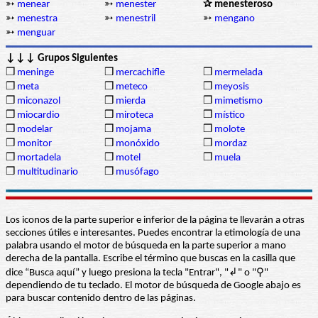
➳
menear
➳
menester
✰ menesteroso
➳
menestra
➳
menestril
➳
mengano
➳
menguar
↓↓↓ Grupos Siguientes
❒
meninge
❒
mercachifle
❒
mermelada
❒
meta
❒
meteco
❒
meyosis
❒
miconazol
❒
mierda
❒
mimetismo
❒
miocardio
❒
miroteca
❒
místico
❒
modelar
❒
mojama
❒
molote
❒
monitor
❒
monóxido
❒
mordaz
❒
mortadela
❒
motel
❒
muela
❒
multitudinario
❒
musófago
Los iconos de la parte superior e inferior de la página te llevarán a otras
secciones útiles e interesantes. Puedes encontrar la etimología de una
palabra usando el motor de búsqueda en la parte superior a mano
derecha de la pantalla. Escribe el término que buscas en la casilla que
dice “Busca aquí” y luego presiona la tecla "Entrar", "↲" o "⚲"
dependiendo de tu teclado. El motor de búsqueda de Google abajo es
para buscar contenido dentro de las páginas.