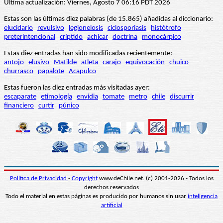
Última actualización: Viernes, Agosto 7 06:16 PDT 2026
Estas son las últimas diez palabras (de 15.865) añadidas al diccionario:
elucidario
revulsivo
legionelosis
ciclosporiasis
histótrofo
preterintencional
críptido
achicar
doctrina
monocárpico
Estas diez entradas han sido modificadas recientemente:
antojo
elusivo
Matilde
atleta
carajo
equivocación
chuico
churrasco
papalote
Acapulco
Estas fueron las diez entradas más visitadas ayer:
escaparate
etimología
envidia
tomate
metro
chile
discurrir
financiero
curtir
púnico
Política de Privacidad
-
Copyright
www.deChile.net. (c) 2001-2026 - Todos los
derechos reservados
Todo el material en estas páginas es producido por humanos sin usar
inteligencia
artificial