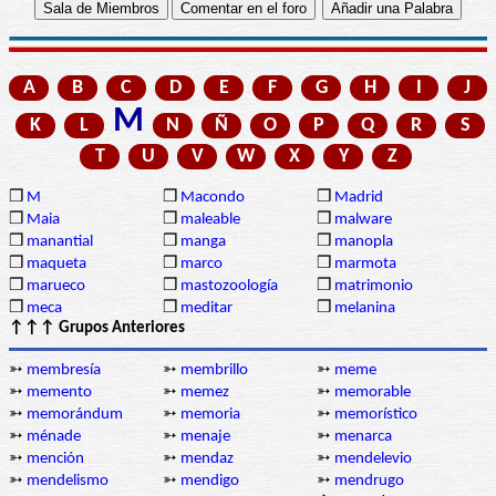
A
B
C
D
E
F
G
H
I
J
M
K
L
N
Ñ
O
P
Q
R
S
T
U
V
W
X
Y
Z
❒
M
❒
Macondo
❒
Madrid
❒
Maia
❒
maleable
❒
malware
❒
manantial
❒
manga
❒
manopla
❒
maqueta
❒
marco
❒
marmota
❒
marueco
❒
mastozoología
❒
matrimonio
❒
meca
❒
meditar
❒
melanina
↑↑↑ Grupos Anteriores
➳
membresía
➳
membrillo
➳
meme
➳
memento
➳
memez
➳
memorable
➳
memorándum
➳
memoria
➳
memorístico
➳
ménade
➳
menaje
➳
menarca
➳
mención
➳
mendaz
➳
mendelevio
➳
mendelismo
➳
mendigo
➳
mendrugo