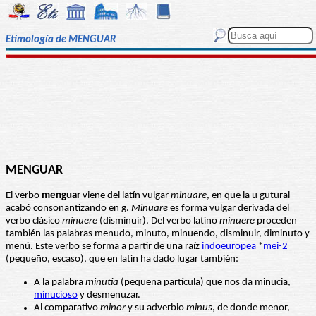
Etimología de MENGUAR
MENGUAR
El verbo
menguar
viene del latín vulgar
minuare
, en que la u gutural
acabó consonantizando en g.
Minuare
es forma vulgar derivada del
verbo clásico
minuere
(disminuir). Del verbo latino
minuere
proceden
también las palabras menudo, minuto, minuendo, disminuir, diminuto y
menú. Este verbo se forma a partir de una raíz
indoeuropea
*
mei-2
(pequeño, escaso), que en latín ha dado lugar también:
A la palabra
minutia
(pequeña partícula) que nos da minucia,
minucioso
y desmenuzar.
Al comparativo
minor
y su adverbio
minus
, de donde menor,