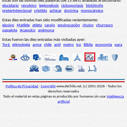
Estas son las últimas diez palabras (de 15.865) añadidas al diccionario:
elucidario
revulsivo
legionelosis
ciclosporiasis
histótrofo
preterintencional
críptido
achicar
doctrina
monocárpico
Estas diez entradas han sido modificadas recientemente:
elusivo
Matilde
atleta
carajo
equivocación
chuico
churrasco
papalote
Acapulco
anémona
Estas fueron las diez entradas más visitadas ayer:
Torá
etimología
arma
chile
anti
metro
ico
Biblia
economía
para
Política de Privacidad
-
Copyright
www.deChile.net. (c) 2001-2026 - Todos los
derechos reservados
Todo el material en estas páginas es producido por humanos sin usar
inteligencia
artificial