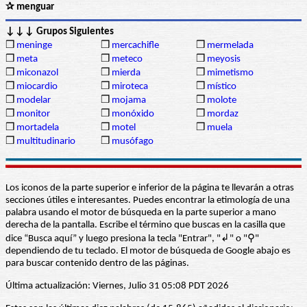
✰ menguar
↓↓↓ Grupos Siguientes
❒
meninge
❒
mercachifle
❒
mermelada
❒
meta
❒
meteco
❒
meyosis
❒
miconazol
❒
mierda
❒
mimetismo
❒
miocardio
❒
miroteca
❒
místico
❒
modelar
❒
mojama
❒
molote
❒
monitor
❒
monóxido
❒
mordaz
❒
mortadela
❒
motel
❒
muela
❒
multitudinario
❒
musófago
Los iconos de la parte superior e inferior de la página te llevarán a otras
secciones útiles e interesantes. Puedes encontrar la etimología de una
palabra usando el motor de búsqueda en la parte superior a mano
derecha de la pantalla. Escribe el término que buscas en la casilla que
dice “Busca aquí” y luego presiona la tecla "Entrar", "↲" o "⚲"
dependiendo de tu teclado. El motor de búsqueda de Google abajo es
para buscar contenido dentro de las páginas.
Última actualización: Viernes, Julio 31 05:08 PDT 2026