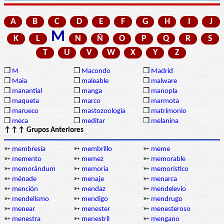
A
B
C
D
E
F
G
H
I
J
M
K
L
N
Ñ
O
P
Q
R
S
T
U
V
W
X
Y
Z
❒
M
❒
Macondo
❒
Madrid
❒
Maia
❒
maleable
❒
malware
❒
manantial
❒
manga
❒
manopla
❒
maqueta
❒
marco
❒
marmota
❒
marueco
❒
mastozoología
❒
matrimonio
❒
meca
❒
meditar
❒
melanina
↑↑↑ Grupos Anteriores
➳
membresía
➳
membrillo
➳
meme
➳
memento
➳
memez
➳
memorable
➳
memorándum
➳
memoria
➳
memorístico
➳
ménade
➳
menaje
➳
menarca
➳
mención
➳
mendaz
➳
mendelevio
➳
mendelismo
➳
mendigo
➳
mendrugo
➳
menear
➳
menester
➳
menesteroso
➳
menestra
➳
menestril
➳
mengano