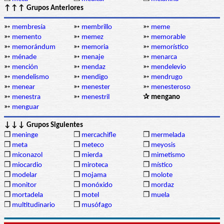
↑↑↑ Grupos Anteriores
➳
membresía
➳
membrillo
➳
meme
➳
memento
➳
memez
➳
memorable
➳
memorándum
➳
memoria
➳
memorístico
➳
ménade
➳
menaje
➳
menarca
➳
mención
➳
mendaz
➳
mendelevio
➳
mendelismo
➳
mendigo
➳
mendrugo
➳
menear
➳
menester
➳
menesteroso
➳
menestra
➳
menestril
✰ mengano
➳
menguar
↓↓↓ Grupos Siguientes
❒
meninge
❒
mercachifle
❒
mermelada
❒
meta
❒
meteco
❒
meyosis
❒
miconazol
❒
mierda
❒
mimetismo
❒
miocardio
❒
miroteca
❒
místico
❒
modelar
❒
mojama
❒
molote
❒
monitor
❒
monóxido
❒
mordaz
❒
mortadela
❒
motel
❒
muela
❒
multitudinario
❒
musófago