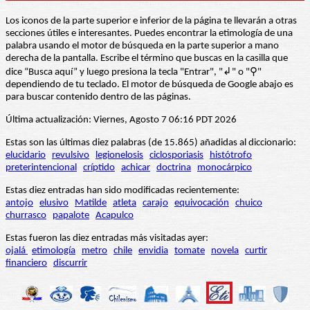
Los iconos de la parte superior e inferior de la página te llevarán a otras
secciones útiles e interesantes. Puedes encontrar la etimología de una
palabra usando el motor de búsqueda en la parte superior a mano
derecha de la pantalla. Escribe el término que buscas en la casilla que
dice “Busca aquí” y luego presiona la tecla "Entrar", "↲" o "⚲"
dependiendo de tu teclado. El motor de búsqueda de Google abajo es
para buscar contenido dentro de las páginas.
Última actualización: Viernes, Agosto 7 06:16 PDT 2026
Estas son las últimas diez palabras (de 15.865) añadidas al diccionario:
elucidario
revulsivo
legionelosis
ciclosporiasis
histótrofo
preterintencional
críptido
achicar
doctrina
monocárpico
Estas diez entradas han sido modificadas recientemente:
antojo
elusivo
Matilde
atleta
carajo
equivocación
chuico
churrasco
papalote
Acapulco
Estas fueron las diez entradas más visitadas ayer:
ojalá
etimología
metro
chile
envidia
tomate
novela
curtir
financiero
discurrir