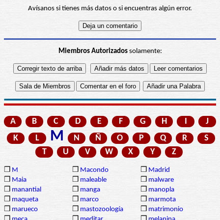
Avísanos si tienes más datos o si encuentras algún error.
Miembros Autorizados
solamente:
A
B
C
D
E
F
G
H
I
J
M
K
L
N
Ñ
O
P
Q
R
S
T
U
V
W
X
Y
Z
❒
M
❒
Macondo
❒
Madrid
❒
Maia
❒
maleable
❒
malware
❒
manantial
❒
manga
❒
manopla
❒
maqueta
❒
marco
❒
marmota
❒
marueco
❒
mastozoología
❒
matrimonio
❒
meca
❒
meditar
❒
melanina