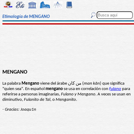
Etimología de MENGANO
MENGANO
La palabra
Mengano
viene del árabe من كان (
man kān
) que significa
"quien sea". En español
mengano
se usa en correlación con
fulano
para
referirse a personas imaginarias,
Fulano y Mengano
. A veces se usan en
diminutivo,
Fulanito de Tal
, o
Menganito
.
- Gracias: Joaqu1n