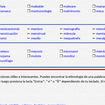
Maia
❒
maleable
❒
malware
❒
manan
marueco
❒
mastozoología
❒
matrimonio
❒
meca
eniscectomía
➳
menisco
➳
menografía
➳
menol
enstruación
➳
menstrual
➳
ménsula
➳
ment
menú
➳
meollo
➳
mequetrefe
➳
meral
meteco
❒
meyosis
❒
miconazol
❒
mierd
mojama
❒
molote
❒
monitor
❒
monó
musófago
s secciones útiles e interesantes. Puedes encontrar la etimología de una pal
í” y luego presiona la tecla "Entrar", "↲" o "⚲" dependiendo de tu teclado.