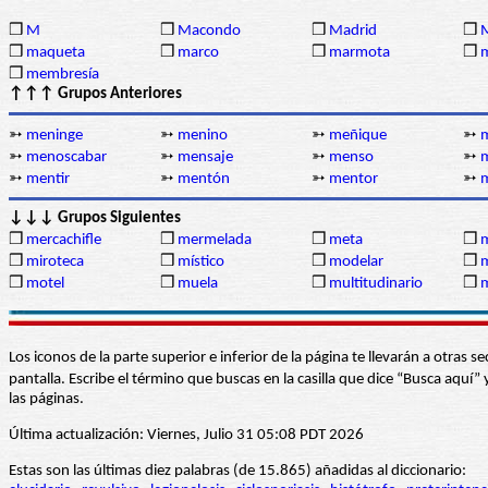
❒
M
❒
Macondo
❒
Madrid
❒
❒
maqueta
❒
marco
❒
marmota
❒
❒
membresía
↑↑↑ Grupos Anteriores
➳
meninge
➳
menino
➳
meñique
➳
m
➳
menoscabar
➳
mensaje
➳
menso
➳
m
➳
mentir
➳
mentón
➳
mentor
➳
↓↓↓ Grupos Siguientes
❒
mercachifle
❒
mermelada
❒
meta
❒
❒
miroteca
❒
místico
❒
modelar
❒
❒
motel
❒
muela
❒
multitudinario
❒
Los iconos de la parte superior e inferior de la página te llevarán a otra
pantalla. Escribe el término que buscas en la casilla que dice “Busca aqu
las páginas.
Última actualización: Viernes, Julio 31 05:08 PDT 2026
Estas son las últimas diez palabras (de 15.865) añadidas al diccionario: