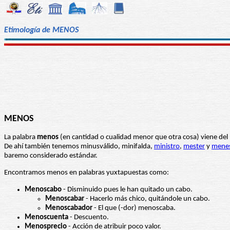
Etimología de MENOS
MENOS
La palabra
menos
(en cantidad o cualidad menor que otra cosa) viene del 
De ahí también tenemos minusválido, minifalda,
ministro
,
mester
y
menes
baremo considerado estándar.
Encontramos menos en palabras yuxtapuestas como:
Menoscabo
- Disminuido pues le han quitado un cabo.
Menoscabar
- Hacerlo más chico, quitándole un cabo.
Menoscabador
- El que (-dor) menoscaba.
Menoscuenta
- Descuento.
Menosprecio
- Acción de atribuir poco valor.