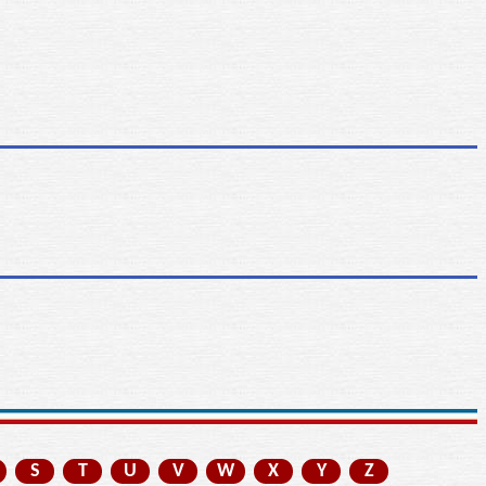
S
T
U
V
W
X
Y
Z