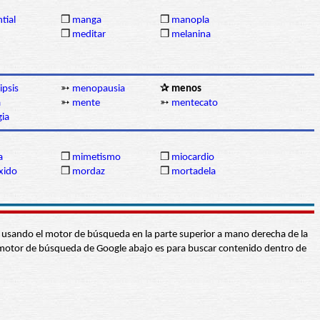
tial
❒
manga
❒
manopla
❒
meditar
❒
melanina
ipsis
➳
menopausia
✰ menos
a
➳
mente
➳
mentecato
gia
a
❒
mimetismo
❒
miocardio
xido
❒
mordaz
❒
mortadela
abra usando el motor de búsqueda en la parte superior a mano derecha de la
 El motor de búsqueda de Google abajo es para buscar contenido dentro de