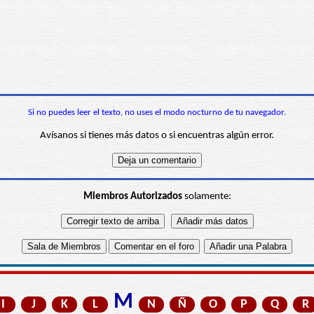
Si no puedes leer el texto, no uses el modo nocturno de tu navegador.
Avísanos si tienes más datos o si encuentras algún error.
Miembros Autorizados
solamente:
M
I
J
K
L
N
Ñ
O
P
Q
R