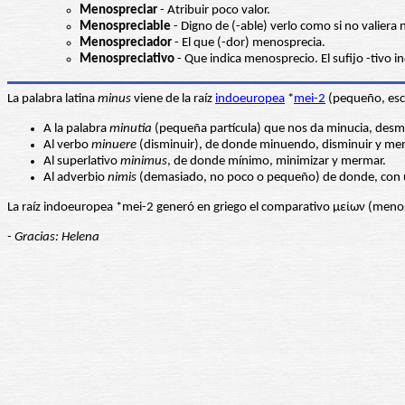
Menospreciar
- Atribuir poco valor.
Menospreciable
- Digno de (-able) verlo como si no valiera 
Menospreciador
- El que (-dor) menosprecia.
Menospreciativo
- Que indica menosprecio. El sufijo -tivo in
La palabra latina
minus
viene de la raíz
indoeuropea
*
mei-2
(pequeño, esca
A la palabra
minutia
(pequeña partícula) que nos da minucia, desme
Al verbo
minuere
(disminuir), de donde minuendo, disminuir y me
Al superlativo
minimus
, de donde mínimo, minimizar y mermar.
Al adverbio
nimis
(demasiado, no poco o pequeño) de donde, con un
La raíz indoeuropea *mei-2 generó en griego el comparativo μείων (menos)
- Gracias: Helena