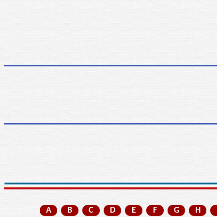
A
B
C
D
E
F
G
H