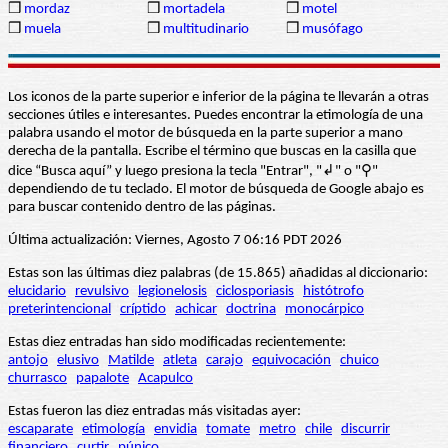
❒
mordaz
❒
mortadela
❒
motel
❒
muela
❒
multitudinario
❒
musófago
Los iconos de la parte superior e inferior de la página te llevarán a otras
secciones útiles e interesantes. Puedes encontrar la etimología de una
palabra usando el motor de búsqueda en la parte superior a mano
derecha de la pantalla. Escribe el término que buscas en la casilla que
dice “Busca aquí” y luego presiona la tecla "Entrar", "↲" o "⚲"
dependiendo de tu teclado. El motor de búsqueda de Google abajo es
para buscar contenido dentro de las páginas.
Última actualización: Viernes, Agosto 7 06:16 PDT 2026
Estas son las últimas diez palabras (de 15.865) añadidas al diccionario:
elucidario
revulsivo
legionelosis
ciclosporiasis
histótrofo
preterintencional
críptido
achicar
doctrina
monocárpico
Estas diez entradas han sido modificadas recientemente:
antojo
elusivo
Matilde
atleta
carajo
equivocación
chuico
churrasco
papalote
Acapulco
Estas fueron las diez entradas más visitadas ayer:
escaparate
etimología
envidia
tomate
metro
chile
discurrir
financiero
curtir
púnico