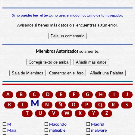
Si no puedes leer el texto, no uses el modo nocturno de tu navegador.
Avísanos si tienes más datos o si encuentras algún error.
Miembros Autorizados
solamente:
A
B
C
D
E
F
G
H
I
J
M
K
L
N
Ñ
O
P
Q
R
S
T
U
V
W
X
Y
Z
❒
M
❒
Macondo
❒
Madrid
❒
Maia
❒
maleable
❒
malware