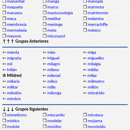
❒
manantial
❒
manga
❒
manopla
❒
maqueta
❒
marco
❒
marmota
❒
marueco
❒
mastozoología
❒
matrimonio
❒
meca
❒
meditar
❒
melanina
❒
membresía
❒
meninge
❒
mercachifle
❒
mermelada
❒
meta
❒
meteco
❒
meyosis
❒
miconazol
↑↑↑ Grupos Anteriores
➳
mierda
➳
mies
➳
miga
➳
migraña
➳
Miguel
➳
miguelito
➳
mil
➳
milagro
➳
milalgia
➳
Milán
➳
milano
➳
mildiu
✰ Mildred
➳
milenial
➳
miliar
➳
miliario
➳
milico
➳
milímetro
➳
militar
➳
milla
➳
millón
➳
milodón
➳
milonga
➳
mimárido
➳
mimbre
↓↓↓ Grupos Siguientes
❒
mimetismo
❒
miocardio
❒
miroteca
❒
místico
❒
modelar
❒
mojama
❒
molote
❒
monitor
❒
monóxido