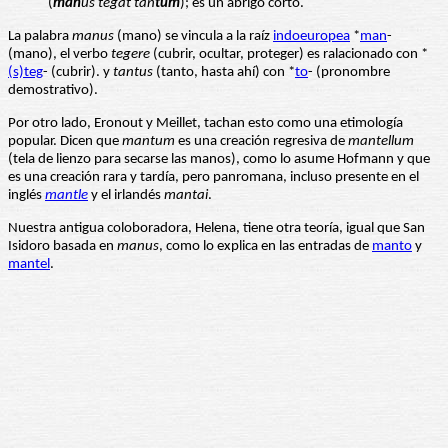
(
man
us tegat
tan
tum
); es un abrigo corto.
La palabra
manus
(mano) se vincula a la raíz
indoeuropea
*
man
-
(mano), el verbo
tegere
(cubrir, ocultar, proteger) es ralacionado con *
(s)teg
- (cubrir). y
tantus
(tanto, hasta ahí) con *
to
- (pronombre
demostrativo).
Por otro lado, Eronout y Meillet, tachan esto como una etimología
popular. Dicen que
mantum
es una creación regresiva de
mantellum
(tela de lienzo para secarse las manos), como lo asume Hofmann y que
es una creación rara y tardía, pero panromana, incluso presente en el
inglés
mantle
y el irlandés
mantai
.
Nuestra antigua coloboradora, Helena, tiene otra teoría, igual que San
Isidoro basada en
manus
, como lo explica en las entradas de
manto
y
mantel
.