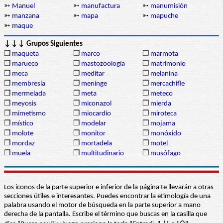
➳
Manuel
➳
manufactura
➳
manumisión
➳
manzana
➳
mapa
➳
mapuche
➳
maque
↓↓↓ Grupos Siguientes
❒
maqueta
❒
marco
❒
marmota
❒
marueco
❒
mastozoología
❒
matrimonio
❒
meca
❒
meditar
❒
melanina
❒
membresía
❒
meninge
❒
mercachifle
❒
mermelada
❒
meta
❒
meteco
❒
meyosis
❒
miconazol
❒
mierda
❒
mimetismo
❒
miocardio
❒
miroteca
❒
místico
❒
modelar
❒
mojama
❒
molote
❒
monitor
❒
monóxido
❒
mordaz
❒
mortadela
❒
motel
❒
muela
❒
multitudinario
❒
musófago
Los iconos de la parte superior e inferior de la página te llevarán a otras
secciones útiles e interesantes. Puedes encontrar la etimología de una
palabra usando el motor de búsqueda en la parte superior a mano
derecha de la pantalla. Escribe el término que buscas en la casilla que