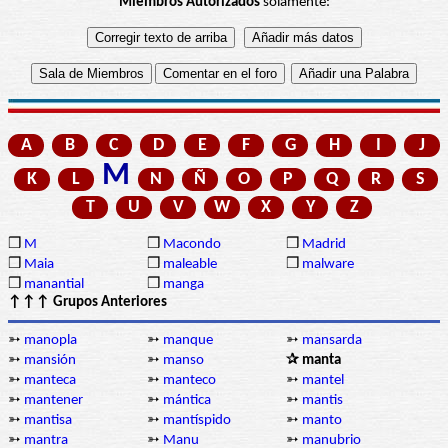
Miembros Autorizados
solamente:
A
B
C
D
E
F
G
H
I
J
M
K
L
N
Ñ
O
P
Q
R
S
T
U
V
W
X
Y
Z
❒
M
❒
Macondo
❒
Madrid
❒
Maia
❒
maleable
❒
malware
❒
manantial
❒
manga
↑↑↑ Grupos Anteriores
➳
manopla
➳
manque
➳
mansarda
➳
mansión
➳
manso
✰ manta
➳
manteca
➳
manteco
➳
mantel
➳
mantener
➳
mántica
➳
mantis
➳
mantisa
➳
mantíspido
➳
manto
➳
mantra
➳
Manu
➳
manubrio