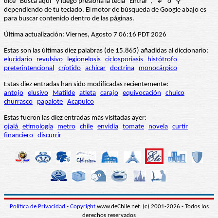
dice “Busca aquí” y luego presiona la tecla "Entrar", "↲" o "⚲"
dependiendo de tu teclado. El motor de búsqueda de Google abajo es
para buscar contenido dentro de las páginas.
Última actualización: Viernes, Agosto 7 06:16 PDT 2026
Estas son las últimas diez palabras (de 15.865) añadidas al diccionario:
elucidario
revulsivo
legionelosis
ciclosporiasis
histótrofo
preterintencional
críptido
achicar
doctrina
monocárpico
Estas diez entradas han sido modificadas recientemente:
antojo
elusivo
Matilde
atleta
carajo
equivocación
chuico
churrasco
papalote
Acapulco
Estas fueron las diez entradas más visitadas ayer:
ojalá
etimología
metro
chile
envidia
tomate
novela
curtir
financiero
discurrir
Política de Privacidad
-
Copyright
www.deChile.net. (c) 2001-2026 - Todos los
derechos reservados