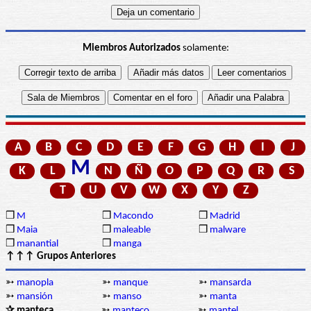
Miembros Autorizados
solamente:
A
B
C
D
E
F
G
H
I
J
M
K
L
N
Ñ
O
P
Q
R
S
T
U
V
W
X
Y
Z
❒
M
❒
Macondo
❒
Madrid
❒
Maia
❒
maleable
❒
malware
❒
manantial
❒
manga
↑↑↑ Grupos Anteriores
➳
manopla
➳
manque
➳
mansarda
➳
mansión
➳
manso
➳
manta
✰ manteca
➳
manteco
➳
mantel