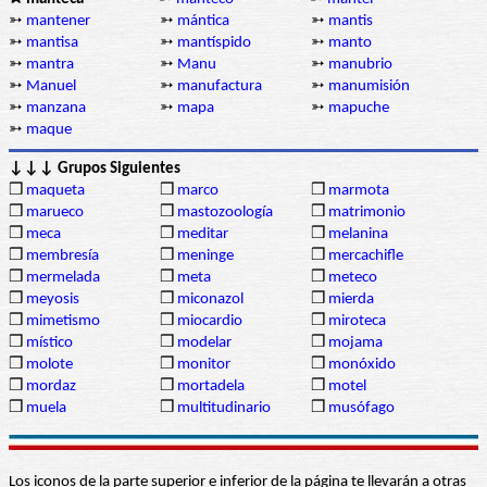
➳
mantener
➳
mántica
➳
mantis
➳
mantisa
➳
mantíspido
➳
manto
➳
mantra
➳
Manu
➳
manubrio
➳
Manuel
➳
manufactura
➳
manumisión
➳
manzana
➳
mapa
➳
mapuche
➳
maque
↓↓↓ Grupos Siguientes
❒
maqueta
❒
marco
❒
marmota
❒
marueco
❒
mastozoología
❒
matrimonio
❒
meca
❒
meditar
❒
melanina
❒
membresía
❒
meninge
❒
mercachifle
❒
mermelada
❒
meta
❒
meteco
❒
meyosis
❒
miconazol
❒
mierda
❒
mimetismo
❒
miocardio
❒
miroteca
❒
místico
❒
modelar
❒
mojama
❒
molote
❒
monitor
❒
monóxido
❒
mordaz
❒
mortadela
❒
motel
❒
muela
❒
multitudinario
❒
musófago
Los iconos de la parte superior e inferior de la página te llevarán a otras