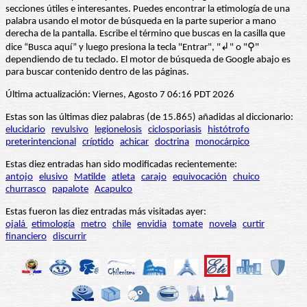
secciones útiles e interesantes. Puedes encontrar la etimología de una
palabra usando el motor de búsqueda en la parte superior a mano
derecha de la pantalla. Escribe el término que buscas en la casilla que
dice “Busca aquí” y luego presiona la tecla "Entrar", "↲" o "⚲"
dependiendo de tu teclado. El motor de búsqueda de Google abajo es
para buscar contenido dentro de las páginas.
Última actualización: Viernes, Agosto 7 06:16 PDT 2026
Estas son las últimas diez palabras (de 15.865) añadidas al diccionario:
elucidario
revulsivo
legionelosis
ciclosporiasis
histótrofo
preterintencional
críptido
achicar
doctrina
monocárpico
Estas diez entradas han sido modificadas recientemente:
antojo
elusivo
Matilde
atleta
carajo
equivocación
chuico
churrasco
papalote
Acapulco
Estas fueron las diez entradas más visitadas ayer:
ojalá
etimología
metro
chile
envidia
tomate
novela
curtir
financiero
discurrir