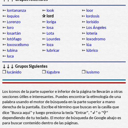
➳
lontananza
➳
look
➳
loor
➳
loquios
✰ lord
➳
lordosis
➳
Lorenzo
➳
loriga
➳
lorísido
➳
loro
➳
losa
➳
Los Ángeles
➳
losartán
➳
Lota
➳
lotería
➳
lotófago
➳
Lourdes
➳
loxodromo
➳
loxoscelismo
➳
loza
➳
lúa
➳
lubina
➳
lubricar
➳
lúbrico
➳
luca
↓↓↓ Grupos Siguientes
❒
lucánido
❒
lúgubre
❒
lusismo
Los iconos de la parte superior e inferior de la página te llevarán a otras
secciones útiles e interesantes. Puedes encontrar la etimología de una
palabra usando el motor de búsqueda en la parte superior a mano
derecha de la pantalla. Escribe el término que buscas en la casilla que
dice “Busca aquí” y luego presiona la tecla "Entrar", "↲" o "⚲"
dependiendo de tu teclado. El motor de búsqueda de Google abajo es
para buscar contenido dentro de las páginas.