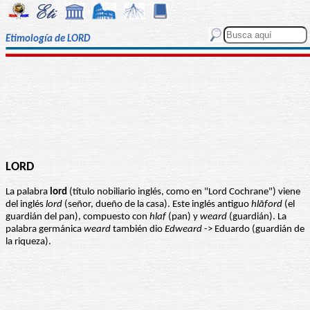
Etimología de LORD
LORD
La palabra
lord
(título nobiliario inglés, como en "Lord Cochrane") viene
del inglés
lord
(señor, dueño de la casa). Este inglés antiguo
hlāford
(el
guardián del pan), compuesto con
hlaf
(pan) y
weard
(guardián). La
palabra germánica
weard
también dio
Edweard
-> Eduardo (guardián de
la riqueza).