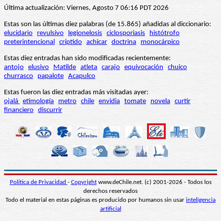
Última actualización: Viernes, Agosto 7 06:16 PDT 2026
Estas son las últimas diez palabras (de 15.865) añadidas al diccionario:
elucidario
revulsivo
legionelosis
ciclosporiasis
histótrofo
preterintencional
críptido
achicar
doctrina
monocárpico
Estas diez entradas han sido modificadas recientemente:
antojo
elusivo
Matilde
atleta
carajo
equivocación
chuico
churrasco
papalote
Acapulco
Estas fueron las diez entradas más visitadas ayer:
ojalá
etimología
metro
chile
envidia
tomate
novela
curtir
financiero
discurrir
Política de Privacidad
-
Copyright
www.deChile.net. (c) 2001-2026 - Todos los
derechos reservados
Todo el material en estas páginas es producido por humanos sin usar
inteligencia
artificial