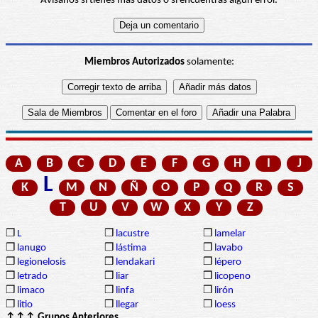
Avísanos si tienes más datos o si encuentras algún error.
Miembros Autorizados
solamente:
A
B
C
D
E
F
G
H
I
J
L
K
M
N
Ñ
O
P
Q
R
S
T
U
V
W
X
Y
Z
❒
L
❒
lacustre
❒
lamelar
❒
lanugo
❒
lástima
❒
lavabo
❒
legionelosis
❒
lendakari
❒
lépero
❒
letrado
❒
liar
❒
licopeno
❒
limaco
❒
linfa
❒
lirón
❒
litio
❒
llegar
❒
loess
↑↑↑ Grupos Anteriores