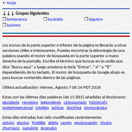
➳
lonja
↓↓↓ Grupos Siguientes
❒
lontananza
❒
lucánido
❒
lúgubre
❒
lusismo
Los iconos de la parte superior e inferior de la página te llevarán a otras
secciones útiles e interesantes. Puedes encontrar la etimología de una
palabra usando el motor de búsqueda en la parte superior a mano
derecha de la pantalla. Escribe el término que buscas en la casilla que
dice “Busca aquí” y luego presiona la tecla "Entrar", "↲" o "⚲"
dependiendo de tu teclado. El motor de búsqueda de Google abajo es
para buscar contenido dentro de las páginas.
Última actualización: Viernes, Agosto 7 06:16 PDT 2026
Estas son las últimas diez palabras (de 15.865) añadidas al diccionario:
elucidario
revulsivo
legionelosis
ciclosporiasis
histótrofo
preterintencional
críptido
achicar
doctrina
monocárpico
Estas diez entradas han sido modificadas recientemente:
antojo
elusivo
Matilde
atleta
carajo
equivocación
chuico
churrasco
papalote
Acapulco