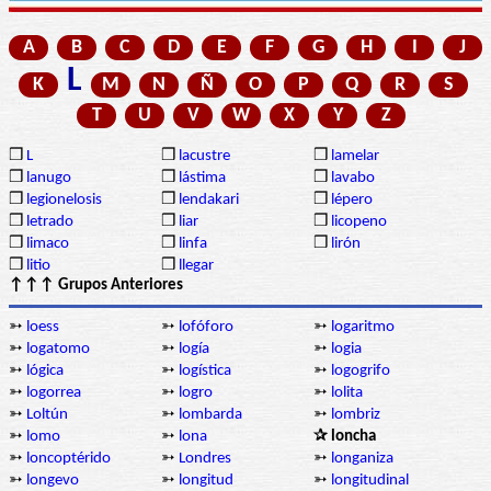
A
B
C
D
E
F
G
H
I
J
L
K
M
N
Ñ
O
P
Q
R
S
T
U
V
W
X
Y
Z
❒
L
❒
lacustre
❒
lamelar
❒
lanugo
❒
lástima
❒
lavabo
❒
legionelosis
❒
lendakari
❒
lépero
❒
letrado
❒
liar
❒
licopeno
❒
limaco
❒
linfa
❒
lirón
❒
litio
❒
llegar
↑↑↑ Grupos Anteriores
➳
loess
➳
lofóforo
➳
logaritmo
➳
logatomo
➳
logía
➳
logia
➳
lógica
➳
logística
➳
logogrifo
➳
logorrea
➳
logro
➳
lolita
➳
Loltún
➳
lombarda
➳
lombriz
➳
lomo
➳
lona
✰ loncha
➳
loncoptérido
➳
Londres
➳
longaniza
➳
longevo
➳
longitud
➳
longitudinal