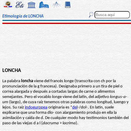
Etimología de LONCHA
LONCHA
La palabra
loncha
viene del francés longe (transcrita con ch por la
pronunciación de la g francesa). Designaba primero a un tira de piel o
correa alargada y después a cortadas largas de carne o alimentos
semejantes. Pero el vocablo longe viene del latín, del adjetivo
longus-a-
um
(largo), de cuya raíz tenemos otras palabras como longitud, luengo y
lejos. Su raíz
indoeuropea
originaria es *
del
-/dol-. En latín, suele
explicarse que una forma dlo- con alargamiento produjo en ella la
asimilación y caída de d. De cualquier modo hay testimonios también del
paso de las viejas d a l (
dacruma
>
lacrima
).