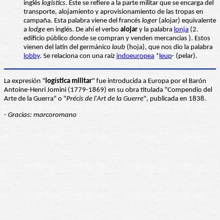
inglés
logistics
. Este se refiere a la parte militar que se encarga del
transporte, alojamiento y aprovisionamiento de las tropas en
campaña. Esta palabra viene del francés
loger
(alojar) equivalente
a
lodge
en inglés. De ahí el verbo
alojar
y la palabra
lonja
(2.
edificio público donde se compran y venden mercancías ). Estos
vienen del latín del germánico
laub
(hoja), que nos dio la palabra
lobby
. Se relaciona con una raíz
indoeuropea
*
leup
- (pelar).
La expresión "
logística militar
" fue introducida a Europa por el Barón
Antoine-Henri Jomini (1779-1869) en su obra titulada "Compendio del
Arte de la Guerra" o "
Précis de l'Art de la Guerre
", publicada en 1838.
- Gracias: marcoromano