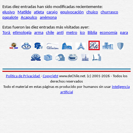
Estas diez entradas han sido modificadas recientemente:
elusivo
Matilde
atleta
carajo
equivocación
chuico
churrasco
papalote
Acapulco
anémona
Estas fueron las diez entradas más visitadas ayer:
Torá
etimología
arma
chile
anti
metro
ico
Biblia
economía
para
Política de Privacidad
-
Copyright
www.deChile.net. (c) 2001-2026 - Todos los
derechos reservados
Todo el material en estas páginas es producido por humanos sin usar
inteligencia
artificial