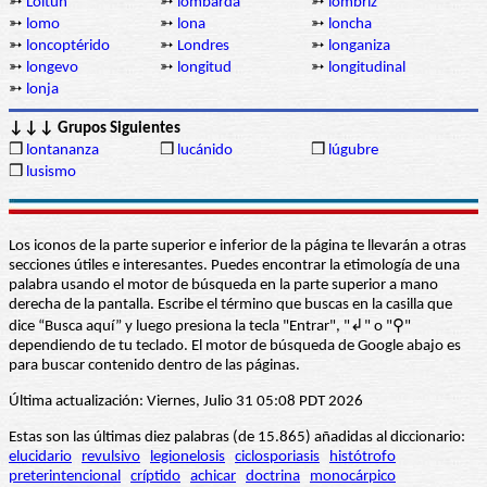
➳
Loltún
➳
lombarda
➳
lombriz
➳
lomo
➳
lona
➳
loncha
➳
loncoptérido
➳
Londres
➳
longaniza
➳
longevo
➳
longitud
➳
longitudinal
➳
lonja
↓↓↓ Grupos Siguientes
❒
lontananza
❒
lucánido
❒
lúgubre
❒
lusismo
Los iconos de la parte superior e inferior de la página te llevarán a otras
secciones útiles e interesantes. Puedes encontrar la etimología de una
palabra usando el motor de búsqueda en la parte superior a mano
derecha de la pantalla. Escribe el término que buscas en la casilla que
dice “Busca aquí” y luego presiona la tecla "Entrar", "↲" o "⚲"
dependiendo de tu teclado. El motor de búsqueda de Google abajo es
para buscar contenido dentro de las páginas.
Última actualización: Viernes, Julio 31 05:08 PDT 2026
Estas son las últimas diez palabras (de 15.865) añadidas al diccionario:
elucidario
revulsivo
legionelosis
ciclosporiasis
histótrofo
preterintencional
críptido
achicar
doctrina
monocárpico