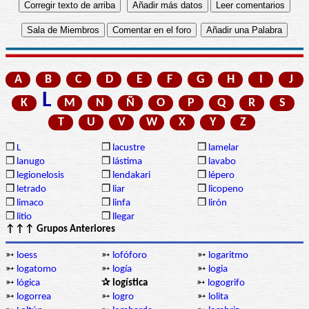
A
B
C
D
E
F
G
H
I
J
L
K
M
N
Ñ
O
P
Q
R
S
T
U
V
W
X
Y
Z
❒
L
❒
lacustre
❒
lamelar
❒
lanugo
❒
lástima
❒
lavabo
❒
legionelosis
❒
lendakari
❒
lépero
❒
letrado
❒
liar
❒
licopeno
❒
limaco
❒
linfa
❒
lirón
❒
litio
❒
llegar
↑↑↑ Grupos Anteriores
➳
loess
➳
lofóforo
➳
logaritmo
➳
logatomo
➳
logía
➳
logia
➳
lógica
✰ logística
➳
logogrifo
➳
logorrea
➳
logro
➳
lolita