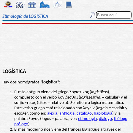
Etimología de LOGÍSTICA
LOGÍSTICA
Hay dos homógrafos "
logística
":
El más antiguo viene del griego λογιστικός (
logistikos
),
compuesto con el verbo λογιζεσθαι (
logiszesthai
= calcular) y el
sufijo -τικός (tikos = relativo a). Se refiere a lógica matematica.
Este verbo griego está relacionado con λεγειν (
legein
= escribir y
escoger, como en:
alexia
,
antilogía
,
catálogo
,
haplología
) y la
palabra λογος (logos = palabra, ver:
etimología
,
diálogo
,
filólogo
,
prólogo
).
El más moderno nos viene del francés
logistique
a través del