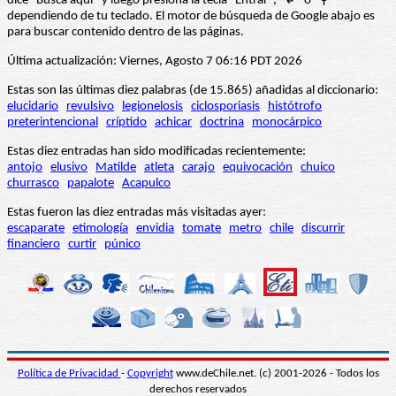
dice “Busca aquí” y luego presiona la tecla "Entrar", "↲" o "⚲"
dependiendo de tu teclado. El motor de búsqueda de Google abajo es
para buscar contenido dentro de las páginas.
Última actualización: Viernes, Agosto 7 06:16 PDT 2026
Estas son las últimas diez palabras (de 15.865) añadidas al diccionario:
elucidario
revulsivo
legionelosis
ciclosporiasis
histótrofo
preterintencional
críptido
achicar
doctrina
monocárpico
Estas diez entradas han sido modificadas recientemente:
antojo
elusivo
Matilde
atleta
carajo
equivocación
chuico
churrasco
papalote
Acapulco
Estas fueron las diez entradas más visitadas ayer:
escaparate
etimología
envidia
tomate
metro
chile
discurrir
financiero
curtir
púnico
Política de Privacidad
-
Copyright
www.deChile.net. (c) 2001-2026 - Todos los
derechos reservados