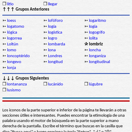
❒
litio
❒
llegar
↑↑↑ Grupos Anteriores
➳
loess
➳
lofóforo
➳
logaritmo
➳
logatomo
➳
logía
➳
logia
➳
lógica
➳
logística
➳
logogrifo
➳
logorrea
➳
logro
➳
lolita
➳
Loltún
➳
lombarda
✰ lombriz
➳
lomo
➳
lona
➳
loncha
➳
loncoptérido
➳
Londres
➳
longaniza
➳
longevo
➳
longitud
➳
longitudinal
➳
lonja
↓↓↓ Grupos Siguientes
❒
lontananza
❒
lucánido
❒
lúgubre
❒
lusismo
Los iconos de la parte superior e inferior de la página te llevarán a otras
secciones útiles e interesantes. Puedes encontrar la etimología de una
palabra usando el motor de búsqueda en la parte superior a mano
derecha de la pantalla. Escribe el término que buscas en la casilla que