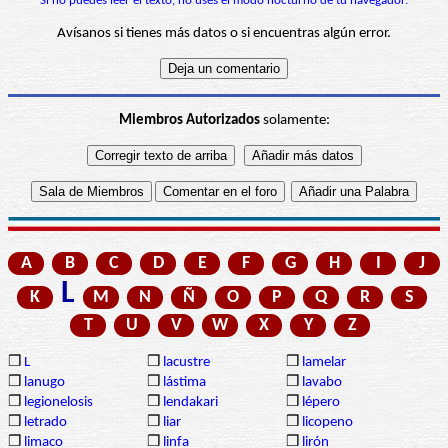
Si no puedes leer el texto, no uses el modo nocturno de tu navegador.
Avísanos si tienes más datos o si encuentras algún error.
Miembros Autorizados
solamente:
A
B
C
D
E
F
G
H
I
J
L
K
M
N
Ñ
O
P
Q
R
S
T
U
V
W
X
Y
Z
❒
L
❒
lacustre
❒
lamelar
❒
lanugo
❒
lástima
❒
lavabo
❒
legionelosis
❒
lendakari
❒
lépero
❒
letrado
❒
liar
❒
licopeno
❒
limaco
❒
linfa
❒
lirón