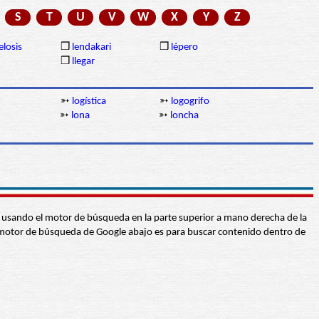
S
T
U
V
W
X
Y
Z
elosis
❒
lendakari
❒
lépero
❒
llegar
➳
logística
➳
logogrifo
➳
lona
➳
loncha
abra usando el motor de búsqueda en la parte superior a mano derecha de la
 El motor de búsqueda de Google abajo es para buscar contenido dentro de