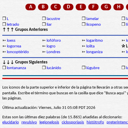
A
B
C
D
E
F
G
H
❒
L
❒
lacustre
❒
lamelar
❒
l
❒
letrado
❒
liar
❒
licopeno
❒
l
↑↑↑ Grupos Anteriores
➳
loess
➳
lofóforo
➳
logaritmo
➳
➳
logorrea
➳
logro
➳
lolita
✰ L
➳
loncoptérido
➳
Londres
➳
longaniza
➳
l
↓↓↓ Grupos Siguientes
❒
lontananza
❒
lucánido
❒
lúgubre
❒
l
Los iconos de la parte superior e inferior de la página te llevarán a otra
pantalla. Escribe el término que buscas en la casilla que dice “Busca aqu
las páginas.
Última actualización: Viernes, Julio 31 05:08 PDT 2026
Estas son las últimas diez palabras (de 15.865) añadidas al diccionario:
elucidario
revulsivo
legionelosis
ciclosporiasis
histótrofo
preterintenc