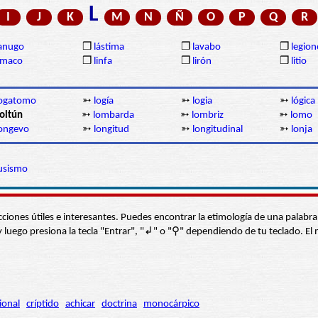
L
I
J
K
M
N
Ñ
O
P
Q
R
anugo
❒
lástima
❒
lavabo
❒
legion
imaco
❒
linfa
❒
lirón
❒
litio
logatomo
➳
logía
➳
logia
➳
lógica
oltún
➳
lombarda
➳
lombriz
➳
lomo
ongevo
➳
longitud
➳
longitudinal
➳
lonja
usismo
s secciones útiles e interesantes. Puedes encontrar la etimología de una pal
í” y luego presiona la tecla "Entrar", "↲" o "⚲" dependiendo de tu teclado.
ional
críptido
achicar
doctrina
monocárpico