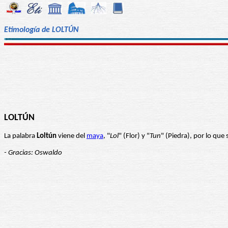
Etimología de LOLTÚN
LOLTÚN
La palabra
Loltún
viene del
maya
, "
Lol
" (Flor) y "
Tun
" (Piedra), por lo que
- Gracias: Oswaldo