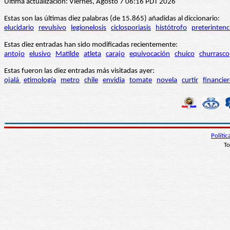
Última actualización: Viernes, Agosto 7 06:16 PDT 2026
Estas son las últimas diez palabras (de 15.865) añadidas al diccionario:
elucidario
revulsivo
legionelosis
ciclosporiasis
histótrofo
preterintenc
Estas diez entradas han sido modificadas recientemente:
antojo
elusivo
Matilde
atleta
carajo
equivocación
chuico
churrasco
Estas fueron las diez entradas más visitadas ayer:
ojalá
etimología
metro
chile
envidia
tomate
novela
curtir
financie
Políti
To