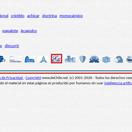
ional
críptido
achicar
doctrina
monocárpico
papalote
Acapulco
ro
discurrir
ca de Privacidad
-
Copyright
www.deChile.net. (c) 2001-2026 - Todos los derechos res
do el material en estas páginas es producido por humanos sin usar
inteligencia artific