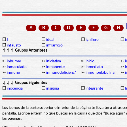
A
B
C
D
E
F
G
H
❒
I
❒
ideal
❒
ignífero
❒
❒
infausto
❒
infrarrojo
↑↑↑ Grupos Anteriores
➳
inhumar
➳
iniciativa
➳
inicio
➳
i
➳
inmaculado
➳
inmanente
➳
inmediato
➳
i
➳
inmune
➳
inmunodeficienc*
➳
inmunoglobulina
➳
i
↓↓↓ Grupos Siguientes
❒
inocencia
❒
insignia
❒
integrante
❒
I
Los iconos de la parte superior e inferior de la página te llevarán a otra
pantalla. Escribe el término que buscas en la casilla que dice “Busca aqu
las páginas.