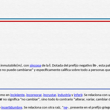
o
inmutabile(m),
con
síncopa
de la
i
. Dotada del prefijo negativo
in
-, esta pa
que no puede cambiarse" y específicamente califica sobre todo a personas que
 como en
incipiente
,
incorporar
,
incrustar
,
industria
y
inferir
. Se relaciona con 
ar
no significa "no cambiar", sino todo lo contrario "alterar, variar, cambiar
e
incertidumbre
. Se relaciona con otra raíz, *
ne
-, presente en el prefijo grie