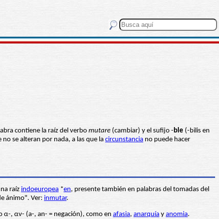
labra contiene la raíz del verbo
mutare
(cambiar) y el sufijo -
ble
(-bilis en
 no se alteran por nada, a las que la
circunstancia
no puede hacer
una raíz
indoeuropea
*
en
, presente también en palabras del tomadas del
 de ánimo". Ver:
inmutar
.
go α-, αν- (a-, an- = negación), como en
afasia
,
anarquía
y
anomia
.