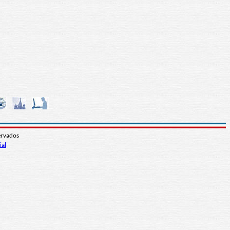
ervados
ial