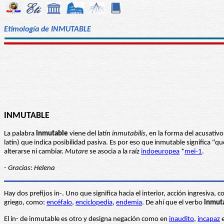
Etimología de INMUTABLE
INMUTABLE
La palabra
inmutable
viene del latín
inmutabilis
, en la forma del acusativ
latín) que indica posibilidad pasiva. Es por eso que inmutable significa "
alterarse ni cambiar.
Mutare
se asocia a la raíz
indoeuropea
*
mei-1
.
- Gracias: Helena
Hay dos prefijos in-. Uno que significa hacia el interior, acción ingresiva,
griego, como:
encéfalo
,
enciclopedia
,
endemia
. De ahí que el verbo
inmut
El in- de inmutable es otro y designa negación como en
inaudito
,
incapaz