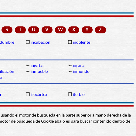
S
T
U
V
W
X
Y
Z
tidumbre
❒
incubación
❒
indolente
➳
injertar
➳
injuria
lización
➳
inmueble
➳
inmundo
ar
r
❒
isocórtex
❒
iterbio
abra usando el motor de búsqueda en la parte superior a mano derecha de la
 El motor de búsqueda de Google abajo es para buscar contenido dentro de