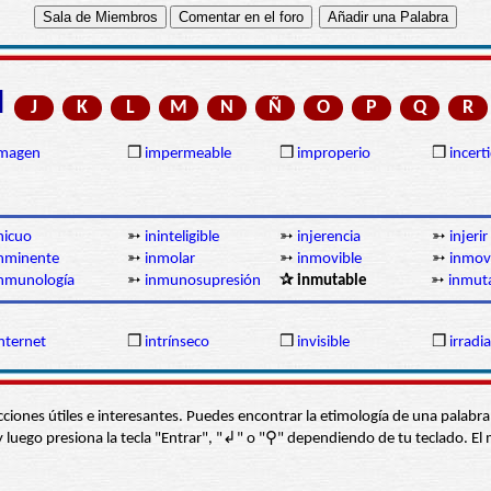
I
J
K
L
M
N
Ñ
O
P
Q
R
imagen
❒
impermeable
❒
improperio
❒
incer
nicuo
➳
ininteligible
➳
injerencia
➳
injerir
nminente
➳
inmolar
➳
inmovible
➳
inmovi
nmunología
➳
inmunosupresión
✰ inmutable
➳
inmut
nternet
❒
intrínseco
❒
invisible
❒
irradia
s secciones útiles e interesantes. Puedes encontrar la etimología de una pal
í” y luego presiona la tecla "Entrar", "↲" o "⚲" dependiendo de tu teclado.