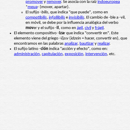
promover
y
remover
. Se asocia con la raíz
indoeuropea
*
meuǝ
- (mover, apartar).
El sufijo -
bilis
, que indica "que puede", como en
compatibilis
,
infallibilis
e
invisibilis
. El cambio de -ble a -vil,
en móvil, se debe por la influencia analógica del verbo
mov
er y el sufijo -
il
, como en
ágil
,
civil
y
frágil
.
El elemento compositivo -
iza
r que indica "convertir en". Este
elemento viene del griego -ίζειν (
idzein
= hacer, convertir en), que
encontramos en las palabras
analizar
,
bautizar
y
realizar
.
El sufijo latino -
ción
indica "acción y efecto", como en:
administración
,
capitulación
,
exposición
,
intervención
, etc.