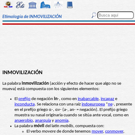
Etimología de INMOVILIZACIÓN
INMOVILIZACIÓN
La palabra
inmovilización
(acción y efecto de hacer que algo no se
mueva) está compuesta con los siguientes elementos:
El
prefijo
de negación
in
-, como en
inabarcable
,
incapaz
e
inconducta
. Se relaciona con una raíz
indoeuropea
*
ne
-, presente
en el prefijo griego α-, αν- (a-, an- = negación). El prefijo griego
muestra su nasal originaria cuando se sitúa ante vocal, como en
anaerobio
,
anarquía
y
anomia
.
La palabra
móvil
del latín
mobilis
, compuesta con:
El verbo
movere
de donde tenemos
mover
,
conmover
,