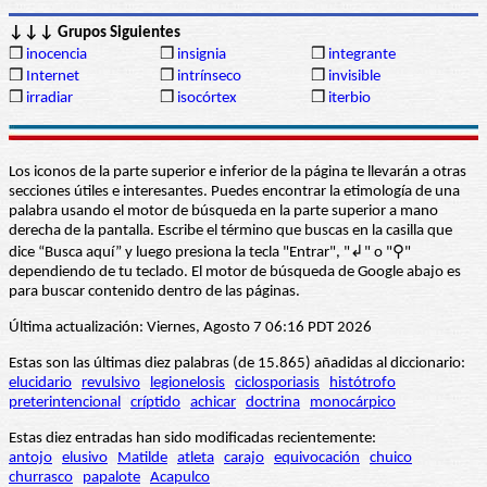
↓↓↓ Grupos Siguientes
❒
inocencia
❒
insignia
❒
integrante
❒
Internet
❒
intrínseco
❒
invisible
❒
irradiar
❒
isocórtex
❒
iterbio
Los iconos de la parte superior e inferior de la página te llevarán a otras
secciones útiles e interesantes. Puedes encontrar la etimología de una
palabra usando el motor de búsqueda en la parte superior a mano
derecha de la pantalla. Escribe el término que buscas en la casilla que
dice “Busca aquí” y luego presiona la tecla "Entrar", "↲" o "⚲"
dependiendo de tu teclado. El motor de búsqueda de Google abajo es
para buscar contenido dentro de las páginas.
Última actualización: Viernes, Agosto 7 06:16 PDT 2026
Estas son las últimas diez palabras (de 15.865) añadidas al diccionario:
elucidario
revulsivo
legionelosis
ciclosporiasis
histótrofo
preterintencional
críptido
achicar
doctrina
monocárpico
Estas diez entradas han sido modificadas recientemente:
antojo
elusivo
Matilde
atleta
carajo
equivocación
chuico
churrasco
papalote
Acapulco