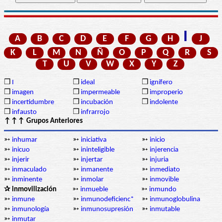
I
A
B
C
D
E
F
G
H
J
K
L
M
N
Ñ
O
P
Q
R
S
T
U
V
W
X
Y
Z
❒
I
❒
ideal
❒
ignífero
❒
imagen
❒
impermeable
❒
improperio
❒
incertidumbre
❒
incubación
❒
indolente
❒
infausto
❒
infrarrojo
↑↑↑ Grupos Anteriores
➳
inhumar
➳
iniciativa
➳
inicio
➳
inicuo
➳
ininteligible
➳
injerencia
➳
injerir
➳
injertar
➳
injuria
➳
inmaculado
➳
inmanente
➳
inmediato
➳
inminente
➳
inmolar
➳
inmovible
✰ inmovilización
➳
inmueble
➳
inmundo
➳
inmune
➳
inmunodeficienc*
➳
inmunoglobulina
➳
inmunología
➳
inmunosupresión
➳
inmutable
➳
inmutar