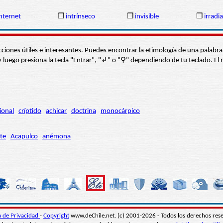
nternet
❒
intrínseco
❒
invisible
❒
irradia
s secciones útiles e interesantes. Puedes encontrar la etimología de una pal
í” y luego presiona la tecla "Entrar", "↲" o "⚲" dependiendo de tu teclado.
ional
críptido
achicar
doctrina
monocárpico
te
Acapulco
anémona
ca de Privacidad
-
Copyright
www.deChile.net. (c) 2001-2026 - Todos los derechos res