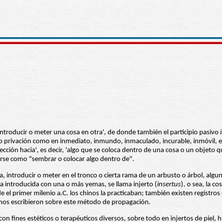
introducir o meter una cosa en otra', de donde también el participio pasivo
 o privación como en inmediato, inmundo, inmaculado, incurable, inmóvil, et
irección hacia', es decir, 'algo que se coloca dentro de una cosa o un objeto
arse como "sembrar o colocar algo dentro de".
tura, introducir o meter en el tronco o cierta rama de un arbusto o árbol, al
nta introducida con una o más yemas, se llama injerto (
insertus
), o sea, la co
 primer milenio a.C. los chinos la practicaban; también existen registros de 
manos escribieron sobre este método de propagación.
 con fines estéticos o terapéuticos diversos, sobre todo en injertos de piel,