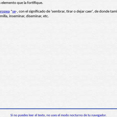
elemento que la fortifique.
uropea
*
se
-, con el significado de 'sembrar, tirar o dejar caer', de donde t
illa, inseminar, diseminar, etc.
Si no puedes leer el texto, no uses el modo nocturno de tu navegador.