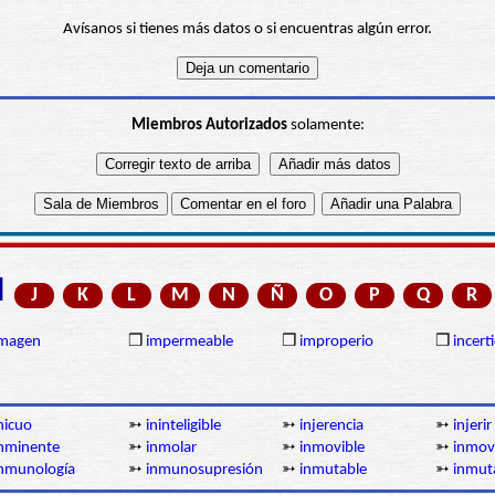
Avísanos si tienes más datos o si encuentras algún error.
Miembros Autorizados
solamente:
I
J
K
L
M
N
Ñ
O
P
Q
R
imagen
❒
impermeable
❒
improperio
❒
incer
nicuo
➳
ininteligible
➳
injerencia
➳
injerir
nminente
➳
inmolar
➳
inmovible
➳
inmovi
nmunología
➳
inmunosupresión
➳
inmutable
➳
inmut