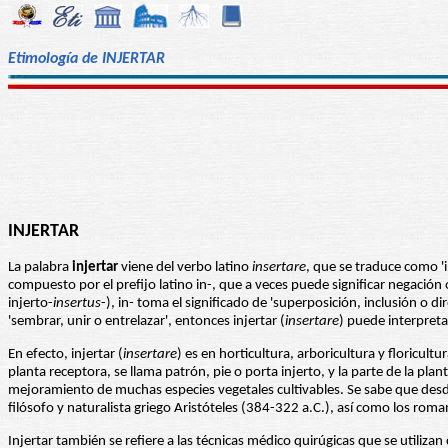
Etimología de INJERTAR
INJERTAR
La palabra
injertar
viene del verbo latino
insertare
, que se traduce como '
compuesto por el prefijo latino in-, que a veces puede significar negación
injerto-
insertus
-), in- toma el significado de 'superposición, inclusión o d
'sembrar, unir o entrelazar', entonces injertar (
insertare
) puede interpret
En efecto, injertar (
insertare
) es en horticultura, arboricultura y floricul
planta receptora, se llama patrón, pie o porta injerto, y la parte de la pla
mejoramiento de muchas especies vegetales cultivables. Se sabe que desde el
filósofo y naturalista griego Aristóteles (384-322 a.C.), así como los ro
Injertar también se refiere a las técnicas médico quirúgicas que se utilizan