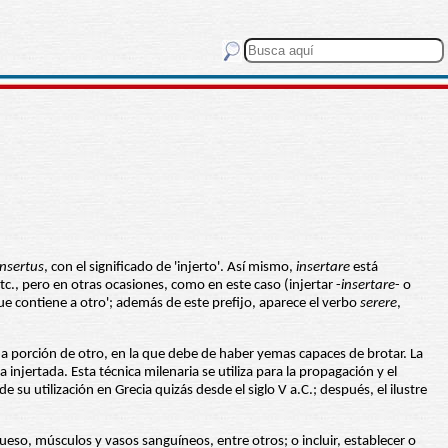
insertus
, con el significado de 'injerto'. Así mismo,
insertare
está
c., pero en otras ocasiones, como en este caso (injertar -
insertare
- o
 que contiene a otro'; además de este prefijo, aparece el verbo
serere
,
guna porción de otro, en la que debe de haber yemas capaces de brotar. La
sa injertada. Esta técnica milenaria se utiliza para la propagación y el
su utilización en Grecia quizás desde el siglo V a.C.; después, el ilustre
 hueso, músculos y vasos sanguíneos, entre otros; o incluir, establecer o