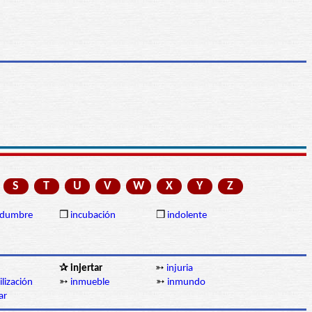
S
T
U
V
W
X
Y
Z
tidumbre
❒
incubación
❒
indolente
✰ injertar
➳
injuria
lización
➳
inmueble
➳
inmundo
ar