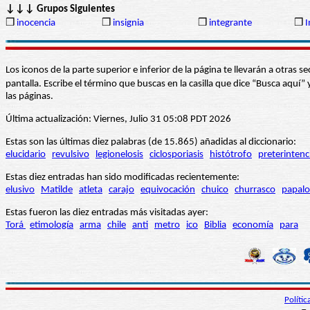
↓↓↓ Grupos Siguientes
❒
inocencia
❒
insignia
❒
integrante
❒
I
Los iconos de la parte superior e inferior de la página te llevarán a otra
pantalla. Escribe el término que buscas en la casilla que dice “Busca aqu
las páginas.
Última actualización: Viernes, Julio 31 05:08 PDT 2026
Estas son las últimas diez palabras (de 15.865) añadidas al diccionario:
elucidario
revulsivo
legionelosis
ciclosporiasis
histótrofo
preterintenc
Estas diez entradas han sido modificadas recientemente:
elusivo
Matilde
atleta
carajo
equivocación
chuico
churrasco
papalo
Estas fueron las diez entradas más visitadas ayer:
Torá
etimología
arma
chile
anti
metro
ico
Biblia
economía
para
Políti