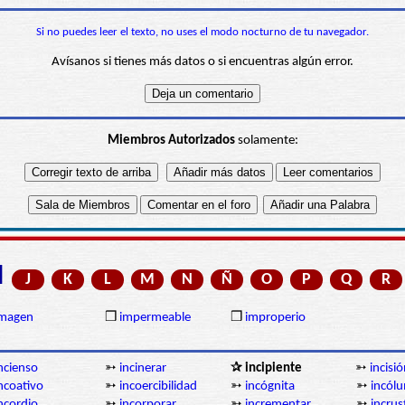
Si no puedes leer el texto, no uses el modo nocturno de tu navegador.
Avísanos si tienes más datos o si encuentras algún error.
Miembros Autorizados
solamente:
I
J
K
L
M
N
Ñ
O
P
Q
R
imagen
❒
impermeable
❒
improperio
ncienso
➳
incinerar
✰ incipiente
➳
incisi
ncoativo
➳
incoercibilidad
➳
incógnita
➳
incól
ncordio
➳
incorporar
➳
incrementar
➳
incrus