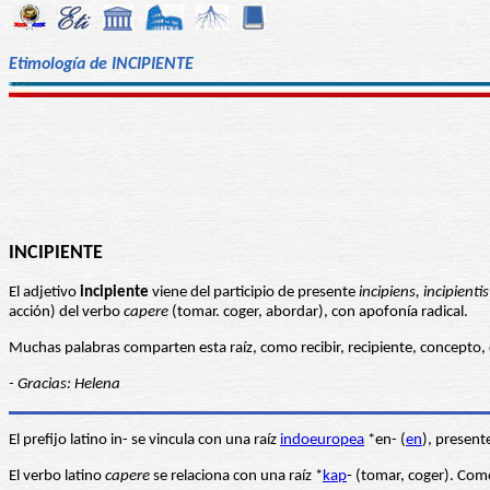
Etimología de INCIPIENTE
INCIPIENTE
El adjetivo
incipiente
viene del participio de presente
incipiens, incipientis
acción) del verbo
capere
(tomar. coger, abordar), con apofonía radical.
Muchas palabras comparten esta raíz, como recibir, recipiente, concepto, 
- Gracias: Helena
El prefijo latino in- se vincula con una raíz
indoeuropea
*en- (
en
), present
El verbo latino
capere
se relaciona con una raíz *
kap
- (tomar, coger). Como