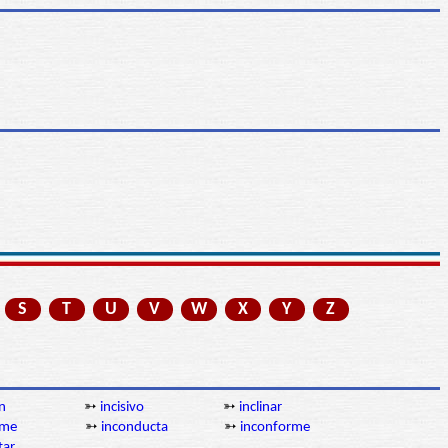
S
T
U
V
W
X
Y
Z
ón
➳
incisivo
➳
inclinar
ume
➳
inconducta
➳
inconforme
tar