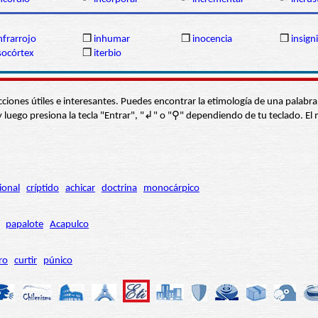
nfrarrojo
❒
inhumar
❒
inocencia
❒
insign
socórtex
❒
iterbio
s secciones útiles e interesantes. Puedes encontrar la etimología de una pal
í” y luego presiona la tecla "Entrar", "↲" o "⚲" dependiendo de tu teclado.
ional
críptido
achicar
doctrina
monocárpico
papalote
Acapulco
ro
curtir
púnico