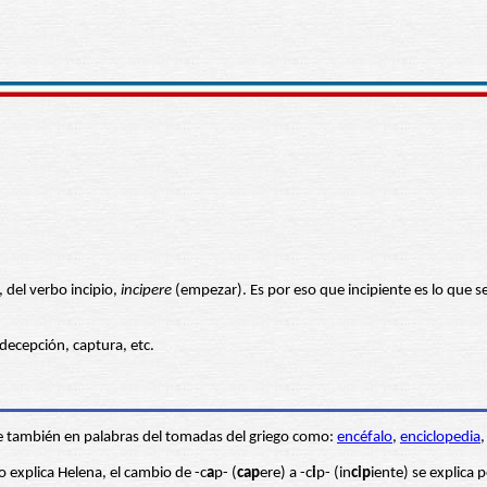
, del verbo incipio,
incipere
(empezar). Es por eso que incipiente es lo que se
decepción, captura, etc.
e también en palabras del tomadas del griego como:
encéfalo
,
enciclopedia
 explica Helena, el cambio de -c
a
p- (
cap
ere) a -c
i
p- (in
cip
iente) se explica 