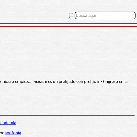
 inicia o empieza.
Incipere
es un prefijado con prefijo in- (ingreso en la
,
endemia
.
por
apofonía
.