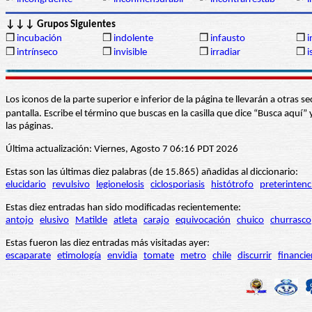
↓↓↓ Grupos Siguientes
❒
incubación
❒
indolente
❒
infausto
❒
i
❒
intrínseco
❒
invisible
❒
irradiar
❒
i
Los iconos de la parte superior e inferior de la página te llevarán a otra
pantalla. Escribe el término que buscas en la casilla que dice “Busca aqu
las páginas.
Última actualización: Viernes, Agosto 7 06:16 PDT 2026
Estas son las últimas diez palabras (de 15.865) añadidas al diccionario:
elucidario
revulsivo
legionelosis
ciclosporiasis
histótrofo
preterintenc
Estas diez entradas han sido modificadas recientemente:
antojo
elusivo
Matilde
atleta
carajo
equivocación
chuico
churrasco
Estas fueron las diez entradas más visitadas ayer:
escaparate
etimología
envidia
tomate
metro
chile
discurrir
financie