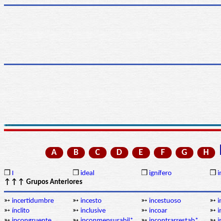
A
B
C
D
E
F
G
H
❒
I
❒
ideal
❒
ignífero
❒
↑↑↑ Grupos Anteriores
➳
incertidumbre
➳
incesto
➳
incestuoso
➳
i
➳
ínclito
➳
inclusive
➳
incoar
➳
i
➳
incongruente
➳
inconmensurabil*
➳
incontrarrestab*
➳
i