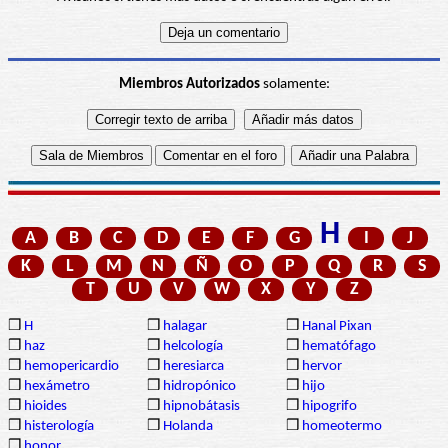
Miembros Autorizados
solamente:
H
A
B
C
D
E
F
G
I
J
K
L
M
N
Ñ
O
P
Q
R
S
T
U
V
W
X
Y
Z
❒
H
❒
halagar
❒
Hanal Pixan
❒
haz
❒
helcología
❒
hematófago
❒
hemopericardio
❒
heresiarca
❒
hervor
❒
hexámetro
❒
hidropónico
❒
hijo
❒
hioides
❒
hipnobátasis
❒
hipogrifo
❒
histerología
❒
Holanda
❒
homeotermo
❒
honor