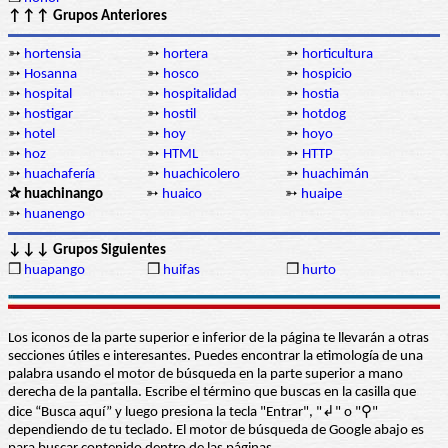
↑↑↑ Grupos Anteriores
➳
hortensia
➳
hortera
➳
horticultura
➳
Hosanna
➳
hosco
➳
hospicio
➳
hospital
➳
hospitalidad
➳
hostia
➳
hostigar
➳
hostil
➳
hotdog
➳
hotel
➳
hoy
➳
hoyo
➳
hoz
➳
HTML
➳
HTTP
➳
huachafería
➳
huachicolero
➳
huachimán
✰ huachinango
➳
huaico
➳
huaipe
➳
huanengo
↓↓↓ Grupos Siguientes
❒
huapango
❒
huifas
❒
hurto
Los iconos de la parte superior e inferior de la página te llevarán a otras
secciones útiles e interesantes. Puedes encontrar la etimología de una
palabra usando el motor de búsqueda en la parte superior a mano
derecha de la pantalla. Escribe el término que buscas en la casilla que
dice “Busca aquí” y luego presiona la tecla "Entrar", "↲" o "⚲"
dependiendo de tu teclado. El motor de búsqueda de Google abajo es