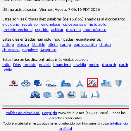
para buscar contenido dentro de las páginas.
Última actualización: Viernes, Agosto 7 06:16 PDT 2026
Estas son las últimas diez palabras (de 15.865) añadidas al diccionario:
elucidario
revulsivo
legionelosis
ciclosporiasis
histótrofo
preterintencional
críptido
achicar
doctrina
monocárpico
Estas diez entradas han sido modificadas recientemente:
antojo
elusivo
Matilde
atleta
carajo
equivocación
chuico
churrasco
papalote
Acapulco
Estas fueron las diez entradas más visitadas ayer:
mito
Dios
tomate
novela
financiero
envidia
metro
discurrir
curtir
chile
Política de Privacidad
-
Copyright
www.deChile.net. (c) 2001-2026 - Todos los
derechos reservados
Todo el material en estas páginas es producido por humanos sin usar
inteligencia
artificial