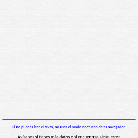
Si no puedes leer el texto, no uses el modo nocturno de tu navegador.
Avísanos si tienes más datos o si encuentras algún error.