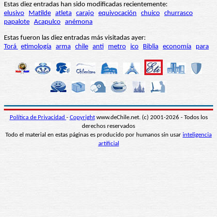
Estas diez entradas han sido modificadas recientemente:
elusivo
Matilde
atleta
carajo
equivocación
chuico
churrasco
papalote
Acapulco
anémona
Estas fueron las diez entradas más visitadas ayer:
Torá
etimología
arma
chile
anti
metro
ico
Biblia
economía
para
Política de Privacidad
-
Copyright
www.deChile.net. (c) 2001-2026 - Todos los
derechos reservados
Todo el material en estas páginas es producido por humanos sin usar
inteligencia
artificial