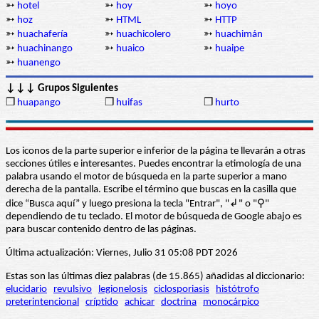
➳
hotel
➳
hoy
➳
hoyo
➳
hoz
➳
HTML
➳
HTTP
➳
huachafería
➳
huachicolero
➳
huachimán
➳
huachinango
➳
huaico
➳
huaipe
➳
huanengo
↓↓↓ Grupos Siguientes
❒
huapango
❒
huifas
❒
hurto
Los iconos de la parte superior e inferior de la página te llevarán a otras
secciones útiles e interesantes. Puedes encontrar la etimología de una
palabra usando el motor de búsqueda en la parte superior a mano
derecha de la pantalla. Escribe el término que buscas en la casilla que
dice “Busca aquí” y luego presiona la tecla "Entrar", "↲" o "⚲"
dependiendo de tu teclado. El motor de búsqueda de Google abajo es
para buscar contenido dentro de las páginas.
Última actualización: Viernes, Julio 31 05:08 PDT 2026
Estas son las últimas diez palabras (de 15.865) añadidas al diccionario:
elucidario
revulsivo
legionelosis
ciclosporiasis
histótrofo
preterintencional
críptido
achicar
doctrina
monocárpico