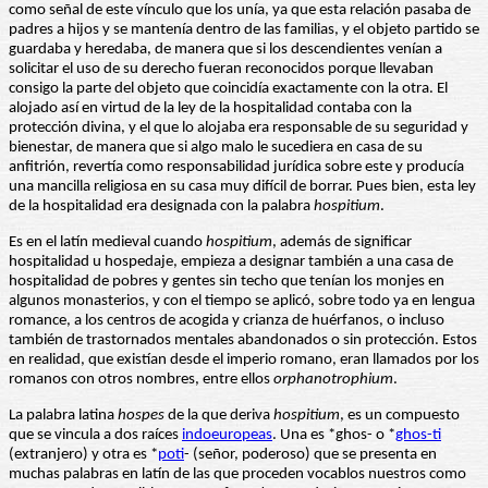
como señal de este vínculo que los unía, ya que esta relación pasaba de
padres a hijos y se mantenía dentro de las familias, y el objeto partido se
guardaba y heredaba, de manera que si los descendientes venían a
solicitar el uso de su derecho fueran reconocidos porque llevaban
consigo la parte del objeto que coincidía exactamente con la otra. El
alojado así en virtud de la ley de la hospitalidad contaba con la
protección divina, y el que lo alojaba era responsable de su seguridad y
bienestar, de manera que si algo malo le sucediera en casa de su
anfitrión, revertía como responsabilidad jurídica sobre este y producía
una mancilla religiosa en su casa muy difícil de borrar. Pues bien, esta ley
de la hospitalidad era designada con la palabra
hospitium
.
Es en el latín medieval cuando
hospitium
, además de significar
hospitalidad u hospedaje, empieza a designar también a una casa de
hospitalidad de pobres y gentes sin techo que tenían los monjes en
algunos monasterios, y con el tiempo se aplicó, sobre todo ya en lengua
romance, a los centros de acogida y crianza de huérfanos, o incluso
también de trastornados mentales abandonados o sin protección. Estos
en realidad, que existían desde el imperio romano, eran llamados por los
romanos con otros nombres, entre ellos
orphanotrophium
.
La palabra latina
hospes
de la que deriva
hospitium
, es un compuesto
que se vincula a dos raíces
indoeuropeas
. Una es *ghos- o *
ghos-ti
(extranjero) y otra es *
poti
- (señor, poderoso) que se presenta en
muchas palabras en latín de las que proceden vocablos nuestros como