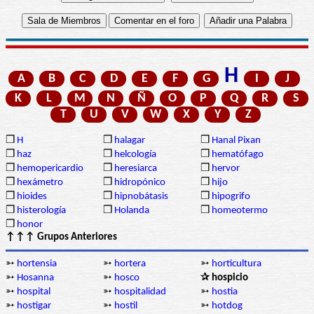
H
A
B
C
D
E
F
G
I
J
K
L
M
N
Ñ
O
P
Q
R
S
T
U
V
W
X
Y
Z
❒
H
❒
halagar
❒
Hanal Pixan
❒
haz
❒
helcología
❒
hematófago
❒
hemopericardio
❒
heresiarca
❒
hervor
❒
hexámetro
❒
hidropónico
❒
hijo
❒
hioides
❒
hipnobátasis
❒
hipogrifo
❒
histerología
❒
Holanda
❒
homeotermo
❒
honor
↑↑↑ Grupos Anteriores
➳
hortensia
➳
hortera
➳
horticultura
➳
Hosanna
➳
hosco
✰ hospicio
➳
hospital
➳
hospitalidad
➳
hostia
➳
hostigar
➳
hostil
➳
hotdog