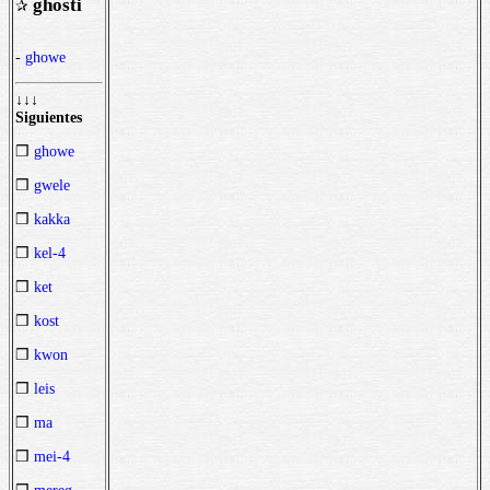
ghosti
✰
-
ghowe
↓↓↓
Siguientes
❒
ghowe
❒
gwele
❒
kakka
❒
kel-4
❒
ket
❒
kost
❒
kwon
❒
leis
❒
ma
❒
mei-4