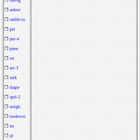
❒
mereg
❒
nekwt
❒
ombh-ro
❒
pei
❒
per-4
❒
pneu
❒
ret
❒
sei-3
❒
serk
❒
slagw
❒
spel-2
❒
steigh
❒
swekwos
❒
ter
❒
ul