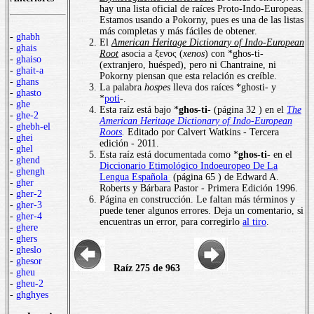
hay una lista oficial de raíces Proto-Indo-Europeas.
Estamos usando a Pokorny, pues es una de las listas
más completas y más fáciles de obtener.
-
ghabh
El
American Heritage Dictionary of Indo-European
-
ghais
Root
asocia a ξενος (
xenos
) con *ghos-ti-
-
ghaiso
(extranjero, huésped), pero ni Chantraine, ni
-
ghait-a
Pokorny piensan que esta relación es creíble.
-
ghans
La palabra
hospes
lleva dos raíces *ghosti- y
-
ghasto
*
poti
-.
-
ghe
Esta raíz está bajo *
ghos-ti
- (página 32 ) en el
The
-
ghe-2
American Heritage Dictionary of Indo-European
-
ghebh-el
Roots
.
Editado por Calvert Watkins - Tercera
-
ghei
edición - 2011.
-
ghel
Esta raíz está documentada como *
ghos-ti
- en el
-
ghend
Diccionario Etimológico Indoeuropeo De La
-
ghengh
Lengua Española
(página 65 ) de Edward A.
-
gher
Roberts y Bárbara Pastor - Primera Edición 1996.
-
gher-2
Página en construcción. Le faltan más términos y
-
gher-3
puede tener algunos errores. Deja un comentario, si
-
gher-4
encuentras un error, para corregirlo
al tiro
.
-
ghere
-
ghers
-
gheslo
-
ghesor
Raíz 275 de 963
-
gheu
-
gheu-2
-
ghghyes