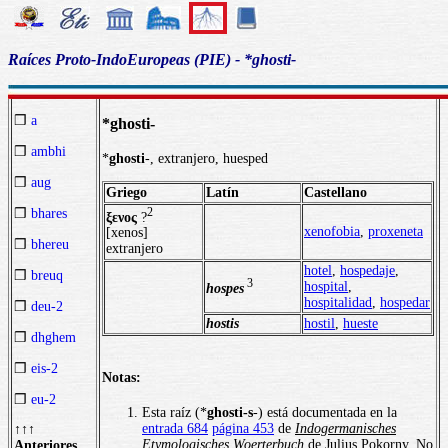
Raíces Proto-IndoEuropeas (PIE) - *ghosti-
❒
a
*ghosti-
❒
ambhi
*
ghosti
-, extranjero, huesped
❒
aug
Griego
Latín
Castellano
2
❒
bhares
ξενος
?
xenofobia
,
proxeneta
[xenos]
❒
bhereu
extranjero
hotel
,
hospedaje
,
❒
breuq
3
hospital
,
hospes
hospitalidad
,
hospedar
❒
deu-2
hostis
hostil
,
hueste
❒
dhghem
❒
eis-2
Notas:
❒
eu-2
Esta raíz (*
ghosti-s
-) está documentada en la
entrada 684
página 453
de
Indogermanisches
↑↑↑
Etymologisches Woerterbuch
de Julius Pokorny. No
Anteriores