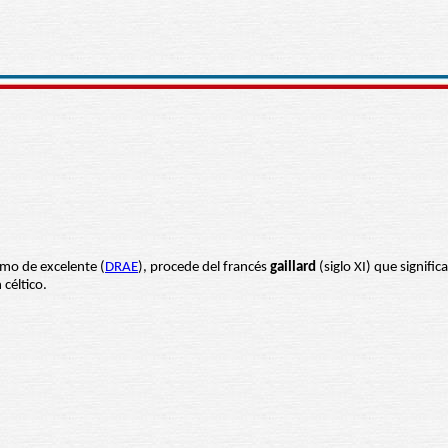
imo de excelente (
DRAE
), procede del francés
gaillard
(siglo XI) que signifi
 céltico.