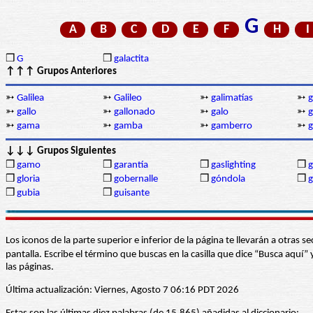
G
A
B
C
D
E
F
H
I
❒
G
❒
galactita
↑↑↑ Grupos Anteriores
➳
Galilea
➳
Galileo
➳
galimatías
➳
g
➳
gallo
➳
gallonado
➳
galo
➳
g
➳
gama
➳
gamba
➳
gamberro
➳
↓↓↓ Grupos Siguientes
❒
gamo
❒
garantía
❒
gaslighting
❒
g
❒
gloria
❒
gobernalle
❒
góndola
❒
g
❒
gubia
❒
guisante
Los iconos de la parte superior e inferior de la página te llevarán a otra
pantalla. Escribe el término que buscas en la casilla que dice “Busca aqu
las páginas.
Última actualización: Viernes, Agosto 7 06:16 PDT 2026