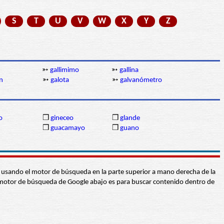
S
T
U
V
W
X
Y
Z
➳
gallimimo
➳
gallina
n
➳
galota
➳
galvanómetro
o
❒
gineceo
❒
glande
n
❒
guacamayo
❒
guano
abra usando el motor de búsqueda en la parte superior a mano derecha de la
 El motor de búsqueda de Google abajo es para buscar contenido dentro de