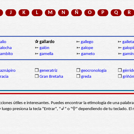
J
K
L
M
N
Ñ
O
P
Q
R
alio
✰ gallardo
➳
gallego
➳
galleta
alocha
➳
galón
➳
galope
➳
galopí
gambito
➳
gamella
➳
gameto
➳
gamín
aznápiro
❒
generatriz
❒
geocronología
❒
gérrid
racia
❒
Gran Bretaña
❒
greda
❒
griñó
s secciones útiles e interesantes. Puedes encontrar la etimología de una pal
í” y luego presiona la tecla "Entrar", "↲" o "⚲" dependiendo de tu teclado.