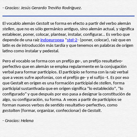
- Gracias: Jesús Gerardo Treviño Rodríguez.
El vocablo alemán
Gestalt
se forma en efecto a partir del verbo alemán
stellen
, que no es sólo germánico antiguo, sino alemán actual, y significa
establecer, poner, colocar, plantear, instalar, configurar... Es verbo que
depende de una raíz
indoeuropea
*
stel-2
- (poner, colocar), raíz que en
latín es de introducción más tardía y que tenemos en palabras de origen
latino como instalar y pedestal.
Pero el vocablo se forma con un prefijo ge-, un prefijo resultativo-
perfectivo que en alemán se emplea regularmente en la conjugación
verbal para formar participios. El participio se forma con la raíz verbal
que a veces sufre apofonías, con el prefijo ge- y el sufijo -t. Es por eso
que Gestalt en origen es una formación participial de
stellen
, forma
participial sustantivada que en origen significa "lo establecido", "lo
configurado" y que después por eso pasa a designar la constitución de
algo, su configuración, su forma. A veces a partir de participios se
forman nuevos verbos de sentido resultativo-perfectivo, como
gestalten
(formar, organizar, confeccionar) de
Gestalt
.
- Gracias: Helena