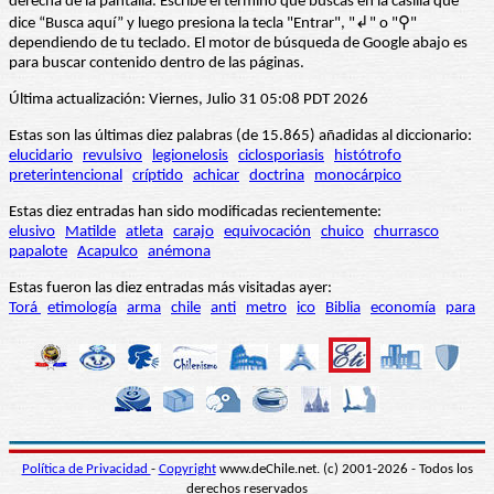
derecha de la pantalla. Escribe el término que buscas en la casilla que
dice “Busca aquí” y luego presiona la tecla "Entrar", "↲" o "⚲"
dependiendo de tu teclado. El motor de búsqueda de Google abajo es
para buscar contenido dentro de las páginas.
Última actualización: Viernes, Julio 31 05:08 PDT 2026
Estas son las últimas diez palabras (de 15.865) añadidas al diccionario:
elucidario
revulsivo
legionelosis
ciclosporiasis
histótrofo
preterintencional
críptido
achicar
doctrina
monocárpico
Estas diez entradas han sido modificadas recientemente:
elusivo
Matilde
atleta
carajo
equivocación
chuico
churrasco
papalote
Acapulco
anémona
Estas fueron las diez entradas más visitadas ayer:
Torá
etimología
arma
chile
anti
metro
ico
Biblia
economía
para
Política de Privacidad
-
Copyright
www.deChile.net. (c) 2001-2026 - Todos los
derechos reservados