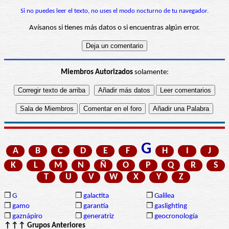
Si no puedes leer el texto, no uses el modo nocturno de tu navegador.
Avísanos si tienes más datos o si encuentras algún error.
Miembros Autorizados
solamente:
G
A
B
C
D
E
F
H
I
J
K
L
M
N
Ñ
O
P
Q
R
S
T
U
V
W
X
Y
Z
❒
G
❒
galactita
❒
Galilea
❒
gamo
❒
garantía
❒
gaslighting
❒
gaznápiro
❒
generatriz
❒
geocronología
↑↑↑ Grupos Anteriores