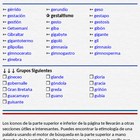
➳
gérrido
➳
gerundio
➳
geso
➳
gestación
✰ gestaltismo
➳
gestapo
➳
gestión
➳
gesto
➳
gestosis
➳
Getsemaní
➳
giba
➳
gibón
➳
Gibraltar
➳
gigabyte
➳
gigante
➳
gigantotermo
➳
gigoló
➳
gil
➳
gilipollas
➳
gimnasia
➳
gimnasio
➳
gimnocerato
➳
gimnogastro
➳
gimnosperma
➳
ginebra
↓↓↓ Grupos Siguientes
❒
gineceo
❒
glande
❒
gloria
❒
gobernalle
❒
góndola
❒
gracia
❒
Gran Bretaña
❒
greda
❒
griñón
❒
guacamayo
❒
guano
❒
gubia
❒
guisante
Los iconos de la parte superior e inferior de la página te llevarán a otras
secciones útiles e interesantes. Puedes encontrar la etimología de una
palabra usando el motor de búsqueda en la parte superior a mano