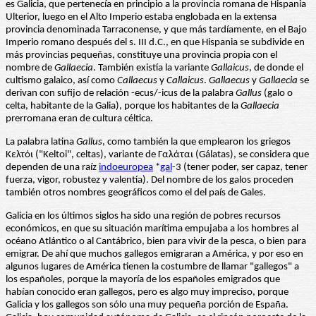
es Galicia, que pertenecía en principio a la provincia romana de Hispania
Ulterior, luego en el Alto Imperio estaba englobada en la extensa
provincia denominada Tarraconense, y que más tardíamente, en el Bajo
Imperio romano después del s. III d.C., en que Hispania se subdivide en
más provincias pequeñas, constituye una provincia propia con el
nombre de
Gallaecia
. También existía la variante
Gallaicus
, de donde el
cultismo galaico, así como
Callaecus
y
Callaicus
.
Gallaecus
y
Gallaecia
se
derivan con sufijo de relación -ecus/-icus de la palabra
Gallus
(galo o
celta, habitante de la Galia), porque los habitantes de la
Gallaecia
prerromana eran de cultura céltica.
La palabra latina
Gallus
, como también la que emplearon los griegos
Κελτόι ("Keltoi", celtas), variante de Γαλάται (Gálatas), se considera que
dependen de una raíz
indoeuropea
*
gal
-3 (tener poder, ser capaz, tener
fuerza, vigor, robustez y valentía). Del nombre de los galos proceden
también otros nombres geográficos como el del país de Gales.
Galicia en los últimos siglos ha sido una región de pobres recursos
económicos, en que su situación marítima empujaba a los hombres al
océano Atlántico o al Cantábrico, bien para vivir de la pesca, o bien para
emigrar. De ahí que muchos gallegos emigraran a América, y por eso en
algunos lugares de América tienen la costumbre de llamar "gallegos" a
los españoles, porque la mayoría de los españoles emigrados que
habían conocido eran gallegos, pero es algo muy impreciso, porque
Galicia y los gallegos son sólo una muy pequeña porción de España.