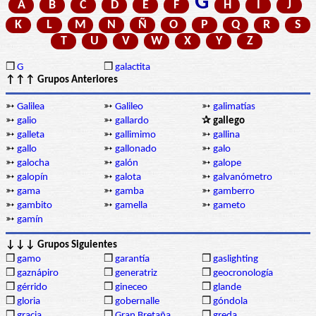
G
A
B
C
D
E
F
H
I
J
K
L
M
N
Ñ
O
P
Q
R
S
T
U
V
W
X
Y
Z
❒
G
❒
galactita
↑↑↑ Grupos Anteriores
➳
Galilea
➳
Galileo
➳
galimatías
➳
galio
➳
gallardo
✰ gallego
➳
galleta
➳
gallimimo
➳
gallina
➳
gallo
➳
gallonado
➳
galo
➳
galocha
➳
galón
➳
galope
➳
galopín
➳
galota
➳
galvanómetro
➳
gama
➳
gamba
➳
gamberro
➳
gambito
➳
gamella
➳
gameto
➳
gamín
↓↓↓ Grupos Siguientes
❒
gamo
❒
garantía
❒
gaslighting
❒
gaznápiro
❒
generatriz
❒
geocronología
❒
gérrido
❒
gineceo
❒
glande
❒
gloria
❒
gobernalle
❒
góndola
❒
gracia
❒
Gran Bretaña
❒
greda