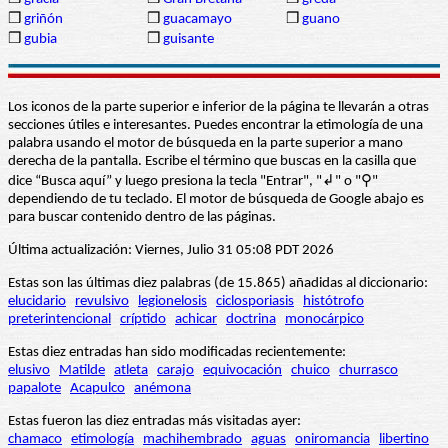
❒
griñón
❒
guacamayo
❒
guano
❒
gubia
❒
guisante
Los iconos de la parte superior e inferior de la página te llevarán a otras
secciones útiles e interesantes. Puedes encontrar la etimología de una
palabra usando el motor de búsqueda en la parte superior a mano
derecha de la pantalla. Escribe el término que buscas en la casilla que
dice “Busca aquí” y luego presiona la tecla "Entrar", "↲" o "⚲"
dependiendo de tu teclado. El motor de búsqueda de Google abajo es
para buscar contenido dentro de las páginas.
Última actualización: Viernes, Julio 31 05:08 PDT 2026
Estas son las últimas diez palabras (de 15.865) añadidas al diccionario:
elucidario
revulsivo
legionelosis
ciclosporiasis
histótrofo
preterintencional
críptido
achicar
doctrina
monocárpico
Estas diez entradas han sido modificadas recientemente:
elusivo
Matilde
atleta
carajo
equivocación
chuico
churrasco
papalote
Acapulco
anémona
Estas fueron las diez entradas más visitadas ayer:
chamaco
etimología
machihembrado
aguas
oniromancia
libertino