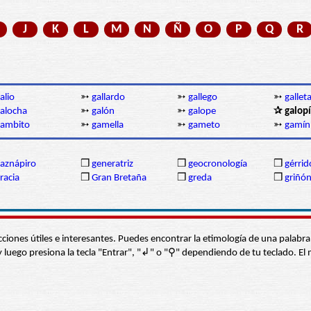
J
K
L
M
N
Ñ
O
P
Q
R
alio
➳
gallardo
➳
gallego
➳
gallet
alocha
➳
galón
➳
galope
✰ galop
gambito
➳
gamella
➳
gameto
➳
gamín
aznápiro
❒
generatriz
❒
geocronología
❒
gérrid
racia
❒
Gran Bretaña
❒
greda
❒
griñó
s secciones útiles e interesantes. Puedes encontrar la etimología de una pal
í” y luego presiona la tecla "Entrar", "↲" o "⚲" dependiendo de tu teclado.