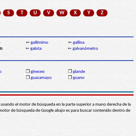
S
T
U
V
W
X
Y
Z
a
➳
gallimimo
➳
gallina
ín
➳
galota
➳
galvanómetro
o
❒
gineceo
❒
glande
n
❒
guacamayo
❒
guano
abra usando el motor de búsqueda en la parte superior a mano derecha de la
 El motor de búsqueda de Google abajo es para buscar contenido dentro de