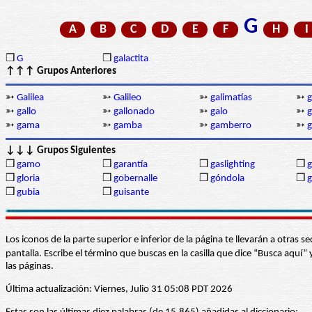
G
A
B
C
D
E
F
H
I
❒
G
❒
galactita
↑↑↑ Grupos Anteriores
➳
Galilea
➳
Galileo
➳
galimatías
➳
g
➳
gallo
➳
gallonado
➳
galo
➳
g
➳
gama
➳
gamba
➳
gamberro
➳
↓↓↓ Grupos Siguientes
❒
gamo
❒
garantía
❒
gaslighting
❒
g
❒
gloria
❒
gobernalle
❒
góndola
❒
g
❒
gubia
❒
guisante
Los iconos de la parte superior e inferior de la página te llevarán a otra
pantalla. Escribe el término que buscas en la casilla que dice “Busca aqu
las páginas.
Última actualización: Viernes, Julio 31 05:08 PDT 2026