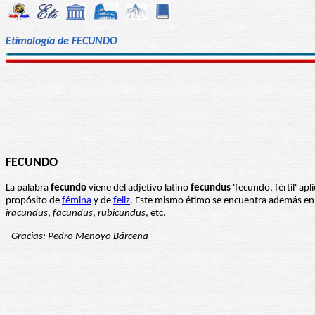
Etimología de FECUNDO
FECUNDO
La palabra
fecundo
viene del adjetivo latino
fecundus
'fecundo, fértil' apl
propósito de
fémina
y de
feliz
. Este mismo étimo se encuentra además e
iracundus
,
facundus
,
rubicundus
, etc.
- Gracias: Pedro Menoyo Bárcena