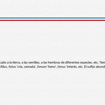
icado a la tierra, a las semillas, a las hembras de diferentes especies, etc. Tien
n
filius, fetu
s 'cría, camada',
fenum
'heno',
fenus
'interés, etc. El sufijo abun