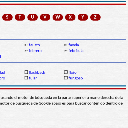
S
T
U
V
W
X
Y
Z
➳
fausto
➳
favela
➳
febrero
➳
febrícula
l
idad
❒
flashback
❒
flojo
oro
❒
fular
❒
fungoso
abra usando el motor de búsqueda en la parte superior a mano derecha de la
 El motor de búsqueda de Google abajo es para buscar contenido dentro de