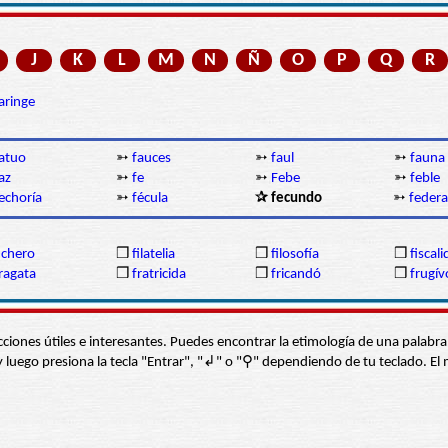
J
K
L
M
N
Ñ
O
P
Q
R
aringe
atuo
➳
fauces
➳
faul
➳
fauna
az
➳
fe
➳
Febe
➳
feble
echoría
➳
fécula
✰ fecundo
➳
federa
ichero
❒
filatelia
❒
filosofía
❒
fiscal
ragata
❒
fratricida
❒
fricandó
❒
frugív
s secciones útiles e interesantes. Puedes encontrar la etimología de una pal
í” y luego presiona la tecla "Entrar", "↲" o "⚲" dependiendo de tu teclado.