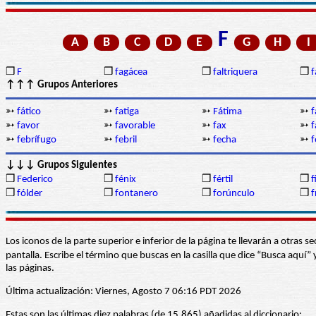
F
A
B
C
D
E
G
H
I
❒
F
❒
fagácea
❒
faltriquera
❒
f
↑↑↑ Grupos Anteriores
➳
fático
➳
fatiga
➳
Fátima
➳
f
➳
favor
➳
favorable
➳
fax
➳
f
➳
febrífugo
➳
febril
➳
fecha
➳
f
↓↓↓ Grupos Siguientes
❒
Federico
❒
fénix
❒
fértil
❒
f
❒
fólder
❒
fontanero
❒
forúnculo
❒
f
Los iconos de la parte superior e inferior de la página te llevarán a otra
pantalla. Escribe el término que buscas en la casilla que dice “Busca aqu
las páginas.
Última actualización: Viernes, Agosto 7 06:16 PDT 2026
Estas son las últimas diez palabras (de 15.865) añadidas al diccionario: