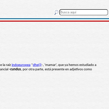
e la raíz
indoeuropea
*
dhe(i)
-, 'mamar', que ya hemos estudiado a
dancial
-cundus
, por otra parte, está presente en adjetivos como